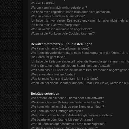
Was ist COPPA?
Warum kann ich mich nicht registrieren?
Ich habe mich registriert, kann mich aber nicht anmelden!
Warum kann ich mich nicht anmelden?
Ich habe mich vor einiger Zeit registriert, kann mich aber nicht mehr 
Ich habe mein Passwort vergessen!
Warum werde ich automatisch abgemeldet?
Wozu ist die Funktion „Alle Cookies löschen“?
Benutzerpräferenzen und -einstellungen
Wie kann ich meine Einstellungen ändern?
Wie kann ich verhindern, dass mein Benutzername in der Online-Liste
Die Forenuhr geht falsch!
Ich habe die Zeitzone eingestellt, aber die Forenuhr geht immer noch f
Meine Sprache steht auf diesem Board nicht zur Auswahl!
Was sind das für Bilder, die bei meinem Benutzernamen angezeigt we
Wie verwende ich einen Avatar?
Was ist mein Rang und wie kann ich ihn ändern?
Wenn ich bei einem Benutzer auf den E-Mail-Link klicke, werde ich au
Beiträge schreiben
Wie erstelle ich ein neues Thema oder eine Antwort?
Wie kann ich einen Beitrag bearbeiten oder löschen?
Wie kann ich meinem Beitrag eine Signatur anfügen?
Wie kann ich eine Umfrage erstellen?
Wieso kann ich nicht mehr Antwortmöglichkeiten erstellen?
Wie bearbeite oder lösche ich eine Umfrage?
Warum kann ich auf bestimmte Foren nicht zugreifen?
Weshalb kann ich keine Dateianhänge anfügen?