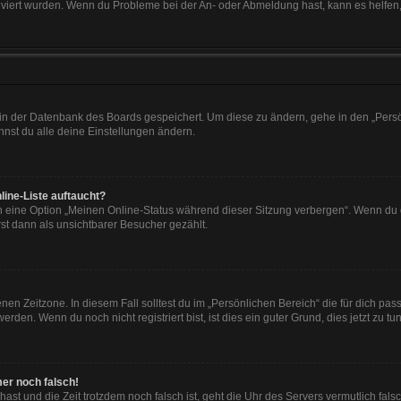
tiviert wurden. Wenn du Probleme bei der An- oder Abmeldung hast, kann es helfen
n in der Datenbank des Boards gespeichert. Um diese zu ändern, gehe in den „Persö
nst du alle deine Einstellungen ändern.
line-Liste auftaucht?
n eine Option „Meinen Online-Status während dieser Sitzung verbergen“. Wenn du d
st dann als unsichtbarer Besucher gezählt.
en Zeitzone. In diesem Fall solltest du im „Persönlichen Bereich“ die für dich passe
den. Wenn du noch nicht registriert bist, ist dies ein guter Grund, dies jetzt zu tun
mer noch falsch!
t hast und die Zeit trotzdem noch falsch ist, geht die Uhr des Servers vermutlich fal