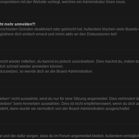
tionsproblem mit der Website vorliegt, welches ein Administrator lösen muss.
nicht mehr anmelden?!
erschieden Gründen deaktiviert oder gelöscht hat. Außerdem löschen viele Boards r
striere dich einfach erneut und nimm aktiv an den Diskussionen teil!
t nicht wieder mitteilen, du kannst es jedoch zurücksetzen. Dies machst du, indem 
 dich schnell wieder anmelden können.
ückzusetzen, so wende dich an die Board-Administration.
en“ nicht auswählst, wirst du nur für eine Sitzung angemeldet. Dies verhindert 
leiben“ beim Anmelden auswählen. Dies ist nicht empfehlenswert, wenn du dich an
 steht, dann wurde sie vermutlich von der Board-Administration ausgeschaltet.
 hat und die dafür sorgen, dass du im Forum angemeldet bleibst. Außerdem ermögli