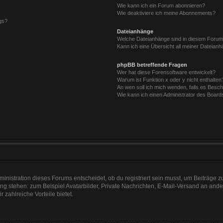
Wie kann ich ein Forum abonnieren?
Wie deaktiviere ich meine Abonnements?
gs?
Dateianhänge
Welche Dateianhänge sind in diesem Forum
Kann ich eine Übersicht all meiner Dateian
phpBB betreffende Fragen
Wer hat diese Forensoftware entwickelt?
Warum ist Funktion x oder y nicht enthalten
An wen soll ich mich wenden, falls es Besc
Wie kann ich einen Administrator des Board
nistration dieses Forums entscheidet, ob du registriert sein musst, um Beiträge zu s
ung stehen: zum Beispiel Avatarbilder, Private Nachrichten, E-Mail-Versand an ander
r zahlreiche Vorteile bietet.