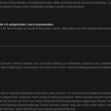
 Board-Administration festgelegt wurden. Bitte schreibe keine sinnlosen Beiträge
wird deinen Rang unter Umständen einfach wieder zurücksetzen.
rde ich aufgefordert, mich anzumelden.
ion für Nachrichten an andere Benutzer nutzen, falls diese von der Board-Administ
„Neues Thema“ klicken. Um auf einen Beitrag zu antworten, musst du auf „Antworte
e Berechtigungen sind jeweils am Ende der Foren- und der Beitragsansicht aufgeliste
r deine eigenen Beiträge bearbeiten oder löschen. Du kannst einen Beitrag bearbe
inen begrenzten Zeitraum nach seiner Erstellung möglich. Wenn bereits jemand auf de
 die Anzahl als auch der letzte Zeitpunkt der Bearbeitungen angezeigt. Dieser Hi
en Beitrag überarbeitet hat. Diese können jedoch, falls sie es für nötig halten, e
hen können, wenn bereits jemand darauf geantwortet hat.