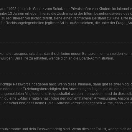
t of 1998 (deutsch: Gesetz zum Schutz der Privatsphäre von Kindern im Internet vo
unter 13 Jahren erheben, hierzu die Zustimmung der Eltern beziehungsweise des o
h zu registrieren versuchst, zutrifft, ziehe einen rechtlichen Beistand zu Rate. Bit
für Rechtsangelegenheiten jeglicher Art ist; außer solchen, die unter der Frage „
.
g komplett ausgeschaltet hat, damit sich keine neuen Benutzer mehr anmelden könn
 wurden. Um Hilfe zu erhalten, wende dich an die Board-Administration.
 richtige Passwort eingegeben hast. Wenn diese stimmen, dann gibt es zwei Mögl
tern oder deiner Erziehungsberechtigten den Anweisungen folgen, die du erhalten ha
u angemeldeten Mitglieder erst freigeschaltet werden – entweder musst du dies selbs
. Wenn du eine E-Mail erhalten hast, folge den dort enthaltenen Anweisungen. Anson
u dir sicher bist, dass deine E-Mail-Adresse korrekt eingegeben wurde, dann kontak
Benutzername und dein Passwort richtig sind. Wenn dies der Fall ist, wende dich a