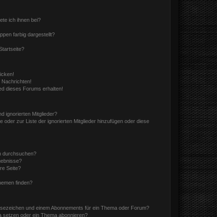
ete ich ihnen bei?
en farbig dargestellt?
tartseite?
icken!
 Nachrichten!
ed dieses Forums erhalten!
d ignorierten Mitglieder?
e oder zur Liste der ignorierten Mitglieder hinzufügen oder diese
en durchsuchen?
gebnisse?
re Seite?
hemen finden?
esezeichen und einem Abonnements für ein Thema oder Forum?
a setzen oder ein Thema abonnieren?