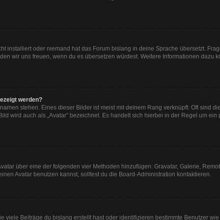
ht installiert oder niemand hat das Forum bislang in deine Sprache übersetzt. Frag
, würden wir uns freuen, wenn du es übersetzen würdest. Weitere Informationen dazu
gezeigt werden?
namen stehen. Eines dieser Bilder ist meist mit deinem Rang verknüpft: Oft sind di
ld wird auch als „Avatar“ bezeichnet. Es handelt sich hierbei in der Regel um ein
n Avatar über eine der folgenden vier Methoden hinzufügen: Gravatar, Galerie, Re
en Avatar benutzen kannst, solltest du die Board-Administration kontaktieren.
viele Beiträge du bislang erstellt hast oder identifizieren bestimmte Benutzer w