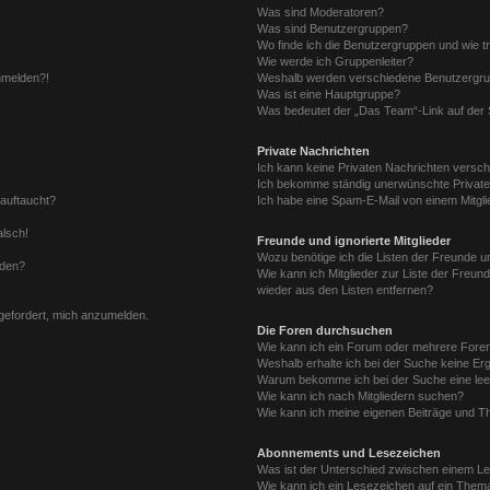
Was sind Moderatoren?
Was sind Benutzergruppen?
Wo finde ich die Benutzergruppen und wie tr
Wie werde ich Gruppenleiter?
anmelden?!
Weshalb werden verschiedene Benutzergrupp
Was ist eine Hauptgruppe?
Was bedeutet der „Das Team“-Link auf der S
Private Nachrichten
Ich kann keine Privaten Nachrichten versch
Ich bekomme ständig unerwünschte Private
 auftaucht?
Ich habe eine Spam-E-Mail von einem Mitgli
alsch!
Freunde und ignorierte Mitglieder
Wozu benötige ich die Listen der Freunde un
rden?
Wie kann ich Mitglieder zur Liste der Freund
wieder aus den Listen entfernen?
fgefordert, mich anzumelden.
Die Foren durchsuchen
Wie kann ich ein Forum oder mehrere For
Weshalb erhalte ich bei der Suche keine Er
Warum bekomme ich bei der Suche eine lee
Wie kann ich nach Mitgliedern suchen?
Wie kann ich meine eigenen Beiträge und T
Abonnements und Lesezeichen
Was ist der Unterschied zwischen einem L
Wie kann ich ein Lesezeichen auf ein Them