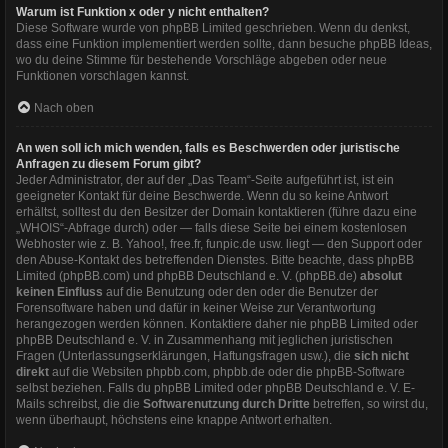
Warum ist Funktion x oder y nicht enthalten?
Diese Software wurde von phpBB Limited geschrieben. Wenn du denkst,
dass eine Funktion implementiert werden sollte, dann besuche
phpBB Ideas
,
wo du deine Stimme für bestehende Vorschläge abgeben oder neue
Funktionen vorschlagen kannst.
Nach oben
An wen soll ich mich wenden, falls es Beschwerden oder juristische
Anfragen zu diesem Forum gibt?
Jeder Administrator, der auf der „Das Team“-Seite aufgeführt ist, ist ein
geeigneter Kontakt für deine Beschwerde. Wenn du so keine Antwort
erhältst, solltest du den Besitzer der Domain kontaktieren (führe dazu eine
„WHOIS“-Abfrage
durch) oder — falls diese Seite bei einem kostenlosen
Webhoster wie z. B. Yahoo!, free.fr, funpic.de usw. liegt — den Support oder
den Abuse-Kontakt des betreffenden Dienstes. Bitte beachte, dass phpBB
Limited (phpBB.com) und phpBB Deutschland e. V. (phpBB.de)
absolut
keinen Einfluss
auf die Benutzung oder den oder die Benutzer der
Forensoftware haben und dafür in keiner Weise zur Verantwortung
herangezogen werden können. Kontaktiere daher nie phpBB Limited oder
phpBB Deutschland e. V. in Zusammenhang mit jeglichen juristischen
Fragen (Unterlassungserklärungen, Haftungsfragen usw.), die
sich nicht
direkt
auf die Websiten phpbb.com, phpbb.de oder die phpBB-Software
selbst beziehen. Falls du phpBB Limited oder phpBB Deutschland e. V. E-
Mails schreibst, die die
Softwarenutzung durch Dritte
betreffen, so wirst du,
wenn überhaupt, höchstens eine knappe Antwort erhalten.