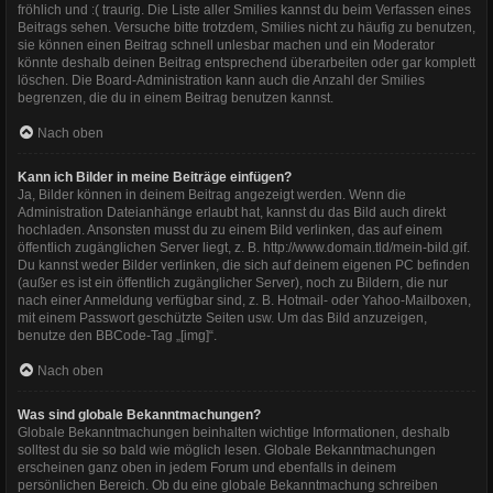
fröhlich und :( traurig. Die Liste aller Smilies kannst du beim Verfassen eines
Beitrags sehen. Versuche bitte trotzdem, Smilies nicht zu häufig zu benutzen,
sie können einen Beitrag schnell unlesbar machen und ein Moderator
könnte deshalb deinen Beitrag entsprechend überarbeiten oder gar komplett
löschen. Die Board-Administration kann auch die Anzahl der Smilies
begrenzen, die du in einem Beitrag benutzen kannst.
Nach oben
Kann ich Bilder in meine Beiträge einfügen?
Ja, Bilder können in deinem Beitrag angezeigt werden. Wenn die
Administration Dateianhänge erlaubt hat, kannst du das Bild auch direkt
hochladen. Ansonsten musst du zu einem Bild verlinken, das auf einem
öffentlich zugänglichen Server liegt, z. B. http://www.domain.tld/mein-bild.gif.
Du kannst weder Bilder verlinken, die sich auf deinem eigenen PC befinden
(außer es ist ein öffentlich zugänglicher Server), noch zu Bildern, die nur
nach einer Anmeldung verfügbar sind, z. B. Hotmail- oder Yahoo-Mailboxen,
mit einem Passwort geschützte Seiten usw. Um das Bild anzuzeigen,
benutze den BBCode-Tag „[img]“.
Nach oben
Was sind globale Bekanntmachungen?
Globale Bekanntmachungen beinhalten wichtige Informationen, deshalb
solltest du sie so bald wie möglich lesen. Globale Bekanntmachungen
erscheinen ganz oben in jedem Forum und ebenfalls in deinem
persönlichen Bereich. Ob du eine globale Bekanntmachung schreiben