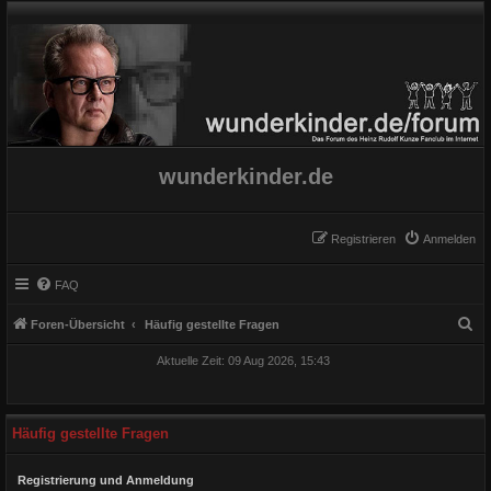
wunderkinder.de
Registrieren
Anmelden
FAQ
S
Foren-Übersicht
Häufig gestellte Fragen
u
Aktuelle Zeit: 09 Aug 2026, 15:43
c
h
e
Häufig gestellte Fragen
Registrierung und Anmeldung