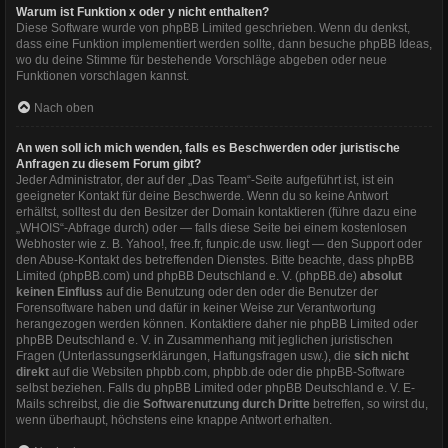
Warum ist Funktion x oder y nicht enthalten?
Diese Software wurde von phpBB Limited geschrieben. Wenn du denkst,
dass eine Funktion implementiert werden sollte, dann besuche
phpBB Ideas
,
wo du deine Stimme für bestehende Vorschläge abgeben oder neue
Funktionen vorschlagen kannst.
Nach oben
An wen soll ich mich wenden, falls es Beschwerden oder juristische
Anfragen zu diesem Forum gibt?
Jeder Administrator, der auf der „Das Team“-Seite aufgeführt ist, ist ein
geeigneter Kontakt für deine Beschwerde. Wenn du so keine Antwort
erhältst, solltest du den Besitzer der Domain kontaktieren (führe dazu eine
„WHOIS“-Abfrage
durch) oder — falls diese Seite bei einem kostenlosen
Webhoster wie z. B. Yahoo!, free.fr, funpic.de usw. liegt — den Support oder
den Abuse-Kontakt des betreffenden Dienstes. Bitte beachte, dass phpBB
Limited (phpBB.com) und phpBB Deutschland e. V. (phpBB.de)
absolut
keinen Einfluss
auf die Benutzung oder den oder die Benutzer der
Forensoftware haben und dafür in keiner Weise zur Verantwortung
herangezogen werden können. Kontaktiere daher nie phpBB Limited oder
phpBB Deutschland e. V. in Zusammenhang mit jeglichen juristischen
Fragen (Unterlassungserklärungen, Haftungsfragen usw.), die
sich nicht
direkt
auf die Websiten phpbb.com, phpbb.de oder die phpBB-Software
selbst beziehen. Falls du phpBB Limited oder phpBB Deutschland e. V. E-
Mails schreibst, die die
Softwarenutzung durch Dritte
betreffen, so wirst du,
wenn überhaupt, höchstens eine knappe Antwort erhalten.