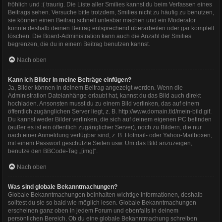
fröhlich und :( traurig. Die Liste aller Smilies kannst du beim Verfassen eines
Beitrags sehen. Versuche bitte trotzdem, Smilies nicht zu häufig zu benutzen,
sie können einen Beitrag schnell unlesbar machen und ein Moderator
könnte deshalb deinen Beitrag entsprechend überarbeiten oder gar komplett
löschen. Die Board-Administration kann auch die Anzahl der Smilies
begrenzen, die du in einem Beitrag benutzen kannst.
Nach oben
Kann ich Bilder in meine Beiträge einfügen?
Ja, Bilder können in deinem Beitrag angezeigt werden. Wenn die
Administration Dateianhänge erlaubt hat, kannst du das Bild auch direkt
hochladen. Ansonsten musst du zu einem Bild verlinken, das auf einem
öffentlich zugänglichen Server liegt, z. B. http://www.domain.tld/mein-bild.gif.
Du kannst weder Bilder verlinken, die sich auf deinem eigenen PC befinden
(außer es ist ein öffentlich zugänglicher Server), noch zu Bildern, die nur
nach einer Anmeldung verfügbar sind, z. B. Hotmail- oder Yahoo-Mailboxen,
mit einem Passwort geschützte Seiten usw. Um das Bild anzuzeigen,
benutze den BBCode-Tag „[img]“.
Nach oben
Was sind globale Bekanntmachungen?
Globale Bekanntmachungen beinhalten wichtige Informationen, deshalb
solltest du sie so bald wie möglich lesen. Globale Bekanntmachungen
erscheinen ganz oben in jedem Forum und ebenfalls in deinem
persönlichen Bereich. Ob du eine globale Bekanntmachung schreiben