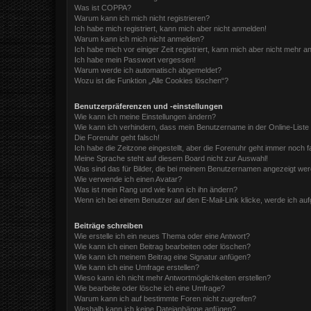
Was ist COPPA?
Warum kann ich mich nicht registrieren?
Ich habe mich registriert, kann mich aber nicht anmelden!
Warum kann ich mich nicht anmelden?
Ich habe mich vor einiger Zeit registriert, kann mich aber nicht mehr 
Ich habe mein Passwort vergessen!
Warum werde ich automatisch abgemeldet?
Wozu ist die Funktion „Alle Cookies löschen“?
Benutzerpräferenzen und -einstellungen
Wie kann ich meine Einstellungen ändern?
Wie kann ich verhindern, dass mein Benutzername in der Online-Liste
Die Forenuhr geht falsch!
Ich habe die Zeitzone eingestellt, aber die Forenuhr geht immer noch f
Meine Sprache steht auf diesem Board nicht zur Auswahl!
Was sind das für Bilder, die bei meinem Benutzernamen angezeigt we
Wie verwende ich einen Avatar?
Was ist mein Rang und wie kann ich ihn ändern?
Wenn ich bei einem Benutzer auf den E-Mail-Link klicke, werde ich au
Beiträge schreiben
Wie erstelle ich ein neues Thema oder eine Antwort?
Wie kann ich einen Beitrag bearbeiten oder löschen?
Wie kann ich meinem Beitrag eine Signatur anfügen?
Wie kann ich eine Umfrage erstellen?
Wieso kann ich nicht mehr Antwortmöglichkeiten erstellen?
Wie bearbeite oder lösche ich eine Umfrage?
Warum kann ich auf bestimmte Foren nicht zugreifen?
Weshalb kann ich keine Dateianhänge anfügen?