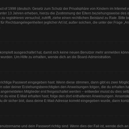
t of 1998 (deutsch: Gesetz zum Schutz der Privatsphäre von Kindern im Internet vo
unter 13 Jahren erheben, hierzu die Zustimmung der Eltern beziehungsweise des o
h zu registrieren versuchst, zutrifft, ziehe einen rechtlichen Beistand zu Rate. Bit
für Rechtsangelegenheiten jeglicher Art ist; außer solchen, die unter der Frage „
.
g komplett ausgeschaltet hat, damit sich keine neuen Benutzer mehr anmelden könn
 wurden. Um Hilfe zu erhalten, wende dich an die Board-Administration.
 richtige Passwort eingegeben hast. Wenn diese stimmen, dann gibt es zwei Mögl
tern oder deiner Erziehungsberechtigten den Anweisungen folgen, die du erhalten ha
u angemeldeten Mitglieder erst freigeschaltet werden – entweder musst du dies selbs
. Wenn du eine E-Mail erhalten hast, folge den dort enthaltenen Anweisungen. Anson
u dir sicher bist, dass deine E-Mail-Adresse korrekt eingegeben wurde, dann kontak
Benutzername und dein Passwort richtig sind. Wenn dies der Fall ist, wende dich a