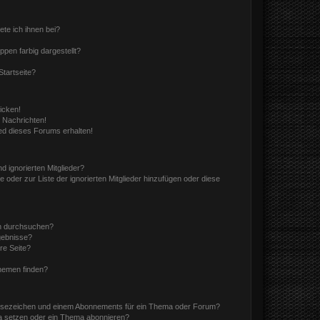
ete ich ihnen bei?
en farbig dargestellt?
tartseite?
icken!
 Nachrichten!
ed dieses Forums erhalten!
d ignorierten Mitglieder?
e oder zur Liste der ignorierten Mitglieder hinzufügen oder diese
en durchsuchen?
gebnisse?
re Seite?
hemen finden?
esezeichen und einem Abonnements für ein Thema oder Forum?
a setzen oder ein Thema abonnieren?