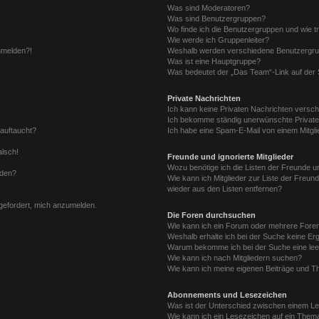
Was sind Moderatoren?
Was sind Benutzergruppen?
Wo finde ich die Benutzergruppen und wie tr
Wie werde ich Gruppenleiter?
anmelden?!
Weshalb werden verschiedene Benutzergrupp
Was ist eine Hauptgruppe?
Was bedeutet der „Das Team“-Link auf der S
Private Nachrichten
Ich kann keine Privaten Nachrichten versch
Ich bekomme ständig unerwünschte Private
 auftaucht?
Ich habe eine Spam-E-Mail von einem Mitgli
alsch!
Freunde und ignorierte Mitglieder
Wozu benötige ich die Listen der Freunde un
rden?
Wie kann ich Mitglieder zur Liste der Freund
wieder aus den Listen entfernen?
fgefordert, mich anzumelden.
Die Foren durchsuchen
Wie kann ich ein Forum oder mehrere For
Weshalb erhalte ich bei der Suche keine Er
Warum bekomme ich bei der Suche eine lee
Wie kann ich nach Mitgliedern suchen?
Wie kann ich meine eigenen Beiträge und T
Abonnements und Lesezeichen
Was ist der Unterschied zwischen einem L
Wie kann ich ein Lesezeichen auf ein Them