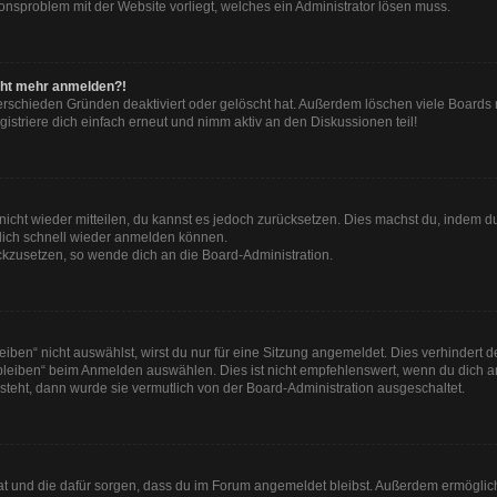
tionsproblem mit der Website vorliegt, welches ein Administrator lösen muss.
nicht mehr anmelden?!
erschieden Gründen deaktiviert oder gelöscht hat. Außerdem löschen viele Boards r
striere dich einfach erneut und nimm aktiv an den Diskussionen teil!
t nicht wieder mitteilen, du kannst es jedoch zurücksetzen. Dies machst du, indem 
 dich schnell wieder anmelden können.
ückzusetzen, so wende dich an die Board-Administration.
en“ nicht auswählst, wirst du nur für eine Sitzung angemeldet. Dies verhindert 
leiben“ beim Anmelden auswählen. Dies ist nicht empfehlenswert, wenn du dich an
 steht, dann wurde sie vermutlich von der Board-Administration ausgeschaltet.
 hat und die dafür sorgen, dass du im Forum angemeldet bleibst. Außerdem ermögli