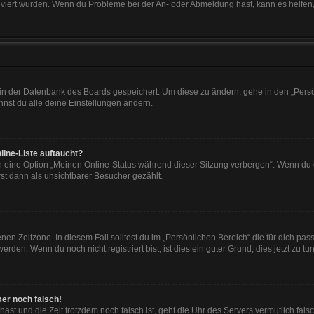
tiviert wurden. Wenn du Probleme bei der An- oder Abmeldung hast, kann es helfen
n in der Datenbank des Boards gespeichert. Um diese zu ändern, gehe in den „Persö
nst du alle deine Einstellungen ändern.
line-Liste auftaucht?
n eine Option „Meinen Online-Status während dieser Sitzung verbergen“. Wenn du d
st dann als unsichtbarer Besucher gezählt.
en Zeitzone. In diesem Fall solltest du im „Persönlichen Bereich“ die für dich passe
den. Wenn du noch nicht registriert bist, ist dies ein guter Grund, dies jetzt zu tun
mer noch falsch!
t hast und die Zeit trotzdem noch falsch ist, geht die Uhr des Servers vermutlich fal