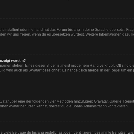
ht installiert oder niemand hat das Forum bislang in deine Sprache übersetzt. Frag
, würden wir uns freuen, wenn du es übersetzen würdest. Weitere Informationen dazu
gezeigt werden?
namen stehen. Eines dieser Bilder ist meist mit deinem Rang verknüpft: Oft sind di
ld wird auch als „Avatar“ bezeichnet. Es handelt sich hierbei in der Regel um ein
n Avatar über eine der folgenden vier Methoden hinzufügen: Gravatar, Galerie, Re
en Avatar benutzen kannst, solltest du die Board-Administration kontaktieren.
viele Beiträge du bislang erstellt hast oder identifizieren bestimmte Benutzer w