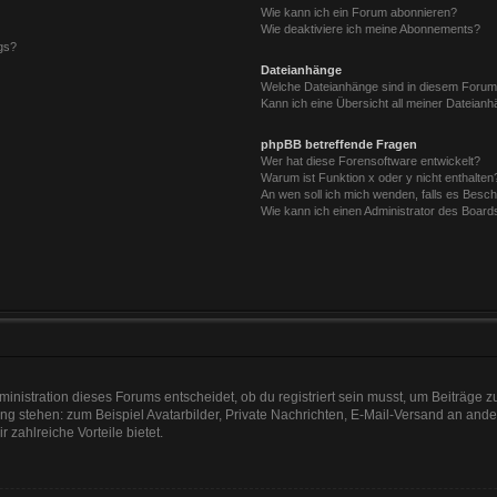
Wie kann ich ein Forum abonnieren?
Wie deaktiviere ich meine Abonnements?
gs?
Dateianhänge
Welche Dateianhänge sind in diesem Forum
Kann ich eine Übersicht all meiner Dateian
phpBB betreffende Fragen
Wer hat diese Forensoftware entwickelt?
Warum ist Funktion x oder y nicht enthalten
An wen soll ich mich wenden, falls es Besc
Wie kann ich einen Administrator des Board
nistration dieses Forums entscheidet, ob du registriert sein musst, um Beiträge zu s
ung stehen: zum Beispiel Avatarbilder, Private Nachrichten, E-Mail-Versand an ander
r zahlreiche Vorteile bietet.