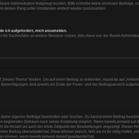
 Board-Administration festgelegt wurden. Bitte schreibe keine sinnlosen Beiträge
wird deinen Rang unter Umständen einfach wieder zurücksetzen.
rde ich aufgefordert, mich anzumelden.
ion für Nachrichten an andere Benutzer nutzen, falls diese von der Board-Administ
„Neues Thema“ klicken. Um auf einen Beitrag zu antworten, musst du auf „Antworte
e Berechtigungen sind jeweils am Ende der Foren- und der Beitragsansicht aufgeliste
r deine eigenen Beiträge bearbeiten oder löschen. Du kannst einen Beitrag bearbe
inen begrenzten Zeitraum nach seiner Erstellung möglich. Wenn bereits jemand auf de
 die Anzahl als auch der letzte Zeitpunkt der Bearbeitungen angezeigt. Dieser Hi
en Beitrag überarbeitet hat. Diese können jedoch, falls sie es für nötig halten, e
hen können, wenn bereits jemand darauf geantwortet hat.