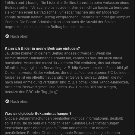
fröhlich und :( traurig. Die Liste aller Smilies kannst du beim Verfassen eines
Beitrags sehen. Versuche bitte trotzdem, Smilies nicht zu häufig zu benutzen,
sie können einen Beitrag schnell unlesbar machen und ein Moderator
könnte deshalb deinen Beitrag entsprechend überarbeiten oder gar komplett
löschen. Die Board-Administration kann auch die Anzahl der Smilies
begrenzen, die du in einem Beitrag benutzen kannst.
Nach oben
Kann ich Bilder in meine Beiträge einfügen?
Ja, Bilder können in deinem Beitrag angezeigt werden. Wenn die
Administration Dateianhänge erlaubt hat, kannst du das Bild auch direkt
hochladen. Ansonsten musst du zu einem Bild verlinken, das auf einem
öffentlich zugänglichen Server liegt, z. B. http://www.domain.tld/mein-bild.gif.
Du kannst weder Bilder verlinken, die sich auf deinem eigenen PC befinden
(außer es ist ein öffentlich zugänglicher Server), noch zu Bildern, die nur
nach einer Anmeldung verfügbar sind, z. B. Hotmail- oder Yahoo-Mailboxen,
mit einem Passwort geschützte Seiten usw. Um das Bild anzuzeigen,
benutze den BBCode-Tag „[img]“.
Nach oben
Was sind globale Bekanntmachungen?
Globale Bekanntmachungen beinhalten wichtige Informationen, deshalb
solltest du sie so bald wie möglich lesen. Globale Bekanntmachungen
erscheinen ganz oben in jedem Forum und ebenfalls in deinem
persönlichen Bereich. Ob du eine globale Bekanntmachung schreiben