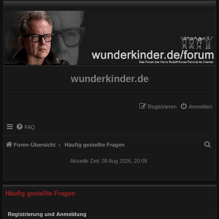
wunderkinder.de
Registrieren
Anmelden
FAQ
S
Foren-Übersicht
Häufig gestellte Fragen
u
Aktuelle Zeit: 08 Aug 2026, 20:08
c
h
e
Häufig gestellte Fragen
Registrierung und Anmeldung