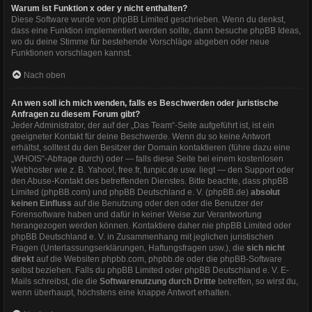
Warum ist Funktion x oder y nicht enthalten?
Diese Software wurde von phpBB Limited geschrieben. Wenn du denkst,
dass eine Funktion implementiert werden sollte, dann besuche
phpBB Ideas
,
wo du deine Stimme für bestehende Vorschläge abgeben oder neue
Funktionen vorschlagen kannst.
Nach oben
An wen soll ich mich wenden, falls es Beschwerden oder juristische
Anfragen zu diesem Forum gibt?
Jeder Administrator, der auf der „Das Team“-Seite aufgeführt ist, ist ein
geeigneter Kontakt für deine Beschwerde. Wenn du so keine Antwort
erhältst, solltest du den Besitzer der Domain kontaktieren (führe dazu eine
„WHOIS“-Abfrage
durch) oder — falls diese Seite bei einem kostenlosen
Webhoster wie z. B. Yahoo!, free.fr, funpic.de usw. liegt — den Support oder
den Abuse-Kontakt des betreffenden Dienstes. Bitte beachte, dass phpBB
Limited (phpBB.com) und phpBB Deutschland e. V. (phpBB.de)
absolut
keinen Einfluss
auf die Benutzung oder den oder die Benutzer der
Forensoftware haben und dafür in keiner Weise zur Verantwortung
herangezogen werden können. Kontaktiere daher nie phpBB Limited oder
phpBB Deutschland e. V. in Zusammenhang mit jeglichen juristischen
Fragen (Unterlassungserklärungen, Haftungsfragen usw.), die
sich nicht
direkt
auf die Websiten phpbb.com, phpbb.de oder die phpBB-Software
selbst beziehen. Falls du phpBB Limited oder phpBB Deutschland e. V. E-
Mails schreibst, die die
Softwarenutzung durch Dritte
betreffen, so wirst du,
wenn überhaupt, höchstens eine knappe Antwort erhalten.