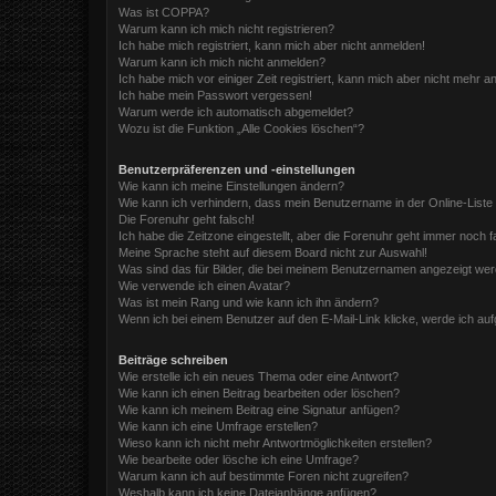
Was ist COPPA?
Warum kann ich mich nicht registrieren?
Ich habe mich registriert, kann mich aber nicht anmelden!
Warum kann ich mich nicht anmelden?
Ich habe mich vor einiger Zeit registriert, kann mich aber nicht mehr 
Ich habe mein Passwort vergessen!
Warum werde ich automatisch abgemeldet?
Wozu ist die Funktion „Alle Cookies löschen“?
Benutzerpräferenzen und -einstellungen
Wie kann ich meine Einstellungen ändern?
Wie kann ich verhindern, dass mein Benutzername in der Online-Liste
Die Forenuhr geht falsch!
Ich habe die Zeitzone eingestellt, aber die Forenuhr geht immer noch f
Meine Sprache steht auf diesem Board nicht zur Auswahl!
Was sind das für Bilder, die bei meinem Benutzernamen angezeigt we
Wie verwende ich einen Avatar?
Was ist mein Rang und wie kann ich ihn ändern?
Wenn ich bei einem Benutzer auf den E-Mail-Link klicke, werde ich au
Beiträge schreiben
Wie erstelle ich ein neues Thema oder eine Antwort?
Wie kann ich einen Beitrag bearbeiten oder löschen?
Wie kann ich meinem Beitrag eine Signatur anfügen?
Wie kann ich eine Umfrage erstellen?
Wieso kann ich nicht mehr Antwortmöglichkeiten erstellen?
Wie bearbeite oder lösche ich eine Umfrage?
Warum kann ich auf bestimmte Foren nicht zugreifen?
Weshalb kann ich keine Dateianhänge anfügen?