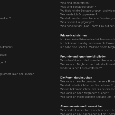
Was sind Moderatoren?
Was sind Benutzergruppen?
Wo finde ich die Benutzergruppen und wie tr
Wie werde ich Gruppenleiter?
anmelden?!
Weshalb werden verschiedene Benutzergrupp
Was ist eine Hauptgruppe?
Was bedeutet der „Das Team“-Link auf der S
Private Nachrichten
Ich kann keine Privaten Nachrichten versch
Ich bekomme ständig unerwünschte Private
 auftaucht?
Ich habe eine Spam-E-Mail von einem Mitgli
alsch!
Freunde und ignorierte Mitglieder
Wozu benötige ich die Listen der Freunde un
rden?
Wie kann ich Mitglieder zur Liste der Freund
wieder aus den Listen entfernen?
fgefordert, mich anzumelden.
Die Foren durchsuchen
Wie kann ich ein Forum oder mehrere For
Weshalb erhalte ich bei der Suche keine Er
Warum bekomme ich bei der Suche eine lee
Wie kann ich nach Mitgliedern suchen?
Wie kann ich meine eigenen Beiträge und T
Abonnements und Lesezeichen
Was ist der Unterschied zwischen einem L
Wie kann ich ein Lesezeichen auf ein Them