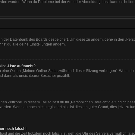
tiviert wurden. Wenn du Probleme bei der An- oder Abmeldung hast, kann es helfen
n in der Datenbank des Boards gespeichert. Um diese zu ändern, gehe in den „Persö
nst du alle deine Einstellungen ändern.
line-Liste auftaucht?
n eine Option „Meinen Online-Status während dieser Sitzung verbergen“. Wenn du d
st dann als unsichtbarer Besucher gezählt.
en Zeitzone. In diesem Fall solltest du im „Persönlichen Bereich“ die für dich passe
den. Wenn du noch nicht registriert bist, ist dies ein guter Grund, dies jetzt zu tun
mer noch falsch!
t hast und die Zeit trotzdem noch falsch ist, geht die Uhr des Servers vermutlich fal