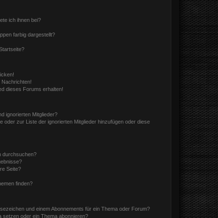
ete ich ihnen bei?
en farbig dargestellt?
tartseite?
icken!
 Nachrichten!
ed dieses Forums erhalten!
d ignorierten Mitglieder?
e oder zur Liste der ignorierten Mitglieder hinzufügen oder diese
en durchsuchen?
gebnisse?
re Seite?
hemen finden?
esezeichen und einem Abonnements für ein Thema oder Forum?
a setzen oder ein Thema abonnieren?