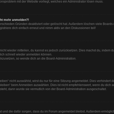
tionsproblem mit der Website vorliegt, welches ein Administrator lösen muss.
nicht mehr anmelden?!
erschieden Gründen deaktiviert oder gelöscht hat. Außerdem löschen viele Boards r
striere dich einfach erneut und nimm aktiv an den Diskussionen teil!
t nicht wieder mitteilen, du kannst es jedoch zurücksetzen. Dies machst du, indem 
 dich schnell wieder anmelden können.
ückzusetzen, so wende dich an die Board-Administration.
en“ nicht auswählst, wirst du nur für eine Sitzung angemeldet. Dies verhindert 
leiben“ beim Anmelden auswählen. Dies ist nicht empfehlenswert, wenn du dich an
 steht, dann wurde sie vermutlich von der Board-Administration ausgeschaltet.
 hat und die dafür sorgen, dass du im Forum angemeldet bleibst. Außerdem ermögli