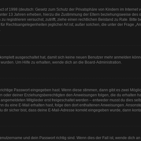
t of 1998 (deutsch: Gesetz zum Schutz der Privatsphäre von Kindern im Internet vo
unter 13 Jahren erheben, hierzu die Zustimmung der Eltern beziehungsweise des o
h zu registrieren versuchst, zutrifft, ziehe einen rechtlichen Beistand zu Rate. Bit
für Rechtsangelegenheiten jeglicher Art ist; außer solchen, die unter der Frage „
.
g komplett ausgeschaltet hat, damit sich keine neuen Benutzer mehr anmelden könn
 wurden. Um Hilfe zu erhalten, wende dich an die Board-Administration.
 richtige Passwort eingegeben hast. Wenn diese stimmen, dann gibt es zwei Mögl
tern oder deiner Erziehungsberechtigten den Anweisungen folgen, die du erhalten ha
u angemeldeten Mitglieder erst freigeschaltet werden – entweder musst du dies selbs
. Wenn du eine E-Mail erhalten hast, folge den dort enthaltenen Anweisungen. Anson
u dir sicher bist, dass deine E-Mail-Adresse korrekt eingegeben wurde, dann kontak
Benutzername und dein Passwort richtig sind. Wenn dies der Fall ist, wende dich a