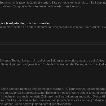
 Board-Administration festgelegt wurden. Bitte schreibe keine sinnlosen Beiträge
wird deinen Rang unter Umständen einfach wieder zurücksetzen.
rde ich aufgefordert, mich anzumelden.
ion für Nachrichten an andere Benutzer nutzen, falls diese von der Board-Administ
„Neues Thema“ klicken. Um auf einen Beitrag zu antworten, musst du auf „Antworte
e Berechtigungen sind jeweils am Ende der Foren- und der Beitragsansicht aufgeliste
r deine eigenen Beiträge bearbeiten oder löschen. Du kannst einen Beitrag bearbe
inen begrenzten Zeitraum nach seiner Erstellung möglich. Wenn bereits jemand auf de
 die Anzahl als auch der letzte Zeitpunkt der Bearbeitungen angezeigt. Dieser Hi
en Beitrag überarbeitet hat. Diese können jedoch, falls sie es für nötig halten, e
hen können, wenn bereits jemand darauf geantwortet hat.