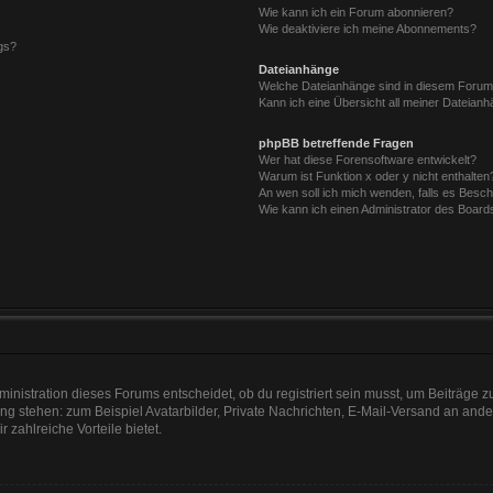
Wie kann ich ein Forum abonnieren?
Wie deaktiviere ich meine Abonnements?
gs?
Dateianhänge
Welche Dateianhänge sind in diesem Forum
Kann ich eine Übersicht all meiner Dateian
phpBB betreffende Fragen
Wer hat diese Forensoftware entwickelt?
Warum ist Funktion x oder y nicht enthalten
An wen soll ich mich wenden, falls es Besc
Wie kann ich einen Administrator des Board
nistration dieses Forums entscheidet, ob du registriert sein musst, um Beiträge zu s
ung stehen: zum Beispiel Avatarbilder, Private Nachrichten, E-Mail-Versand an ander
r zahlreiche Vorteile bietet.