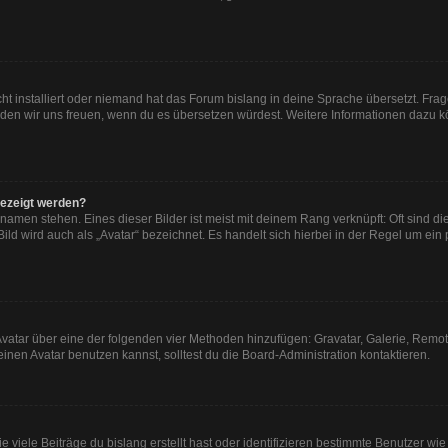
ht installiert oder niemand hat das Forum bislang in deine Sprache übersetzt. Frag
, würden wir uns freuen, wenn du es übersetzen würdest. Weitere Informationen dazu
gezeigt werden?
namen stehen. Eines dieser Bilder ist meist mit deinem Rang verknüpft: Oft sind di
ld wird auch als „Avatar“ bezeichnet. Es handelt sich hierbei in der Regel um ein
n Avatar über eine der folgenden vier Methoden hinzufügen: Gravatar, Galerie, Re
en Avatar benutzen kannst, solltest du die Board-Administration kontaktieren.
viele Beiträge du bislang erstellt hast oder identifizieren bestimmte Benutzer w