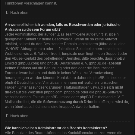
Funktionen vorschlagen kannst.
Nach oben
An wen soll ich mich wenden, falls es Beschwerden oder juristische
Anfragen zu diesem Forum gibt?
Jeder Administrator, der auf der „Das Team“-Seite aufgeführt ist, ist ein
geeigneter Kontakt für deine Beschwerde. Wenn du so keine Antwort
erhältst, solltest du den Besitzer der Domain kontaktieren (führe dazu eine
„WHOIS“-Abfrage
durch) oder — falls diese Seite bei einem kostenlosen
Webhoster wie z. B. Yahoo!, free.fr, funpic.de usw. liegt — den Support oder
den Abuse-Kontakt des betreffenden Dienstes. Bitte beachte, dass phpBB
Limited (phpBB.com) und phpBB Deutschland e. V. (phpBB.de)
absolut
keinen Einfluss
auf die Benutzung oder den oder die Benutzer der
Forensoftware haben und dafür in keiner Weise zur Verantwortung
herangezogen werden können. Kontaktiere daher nie phpBB Limited oder
phpBB Deutschland e. V. in Zusammenhang mit jeglichen juristischen
Fragen (Unterlassungserklärungen, Haftungsfragen usw.), die
sich nicht
direkt
auf die Websiten phpbb.com, phpbb.de oder die phpBB-Software
selbst beziehen. Falls du phpBB Limited oder phpBB Deutschland e. V. E-
Mails schreibst, die die
Softwarenutzung durch Dritte
betreffen, so wirst du,
wenn überhaupt, höchstens eine knappe Antwort erhalten.
Nach oben
Wie kann ich einen Administrator des Boards kontaktieren?
Alle Benutzer des Boards können das Kontaktformular nutzen, wenn die