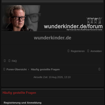
wunderkinder.de
Registrieren
Anmelden
FAQ
S
Foren-Übersicht
Häufig gestellte Fragen
u
Aktuelle Zeit: 10 Aug 2026, 13:10
c
h
e
Häufig gestellte Fragen
Registrierung und Anmeldung