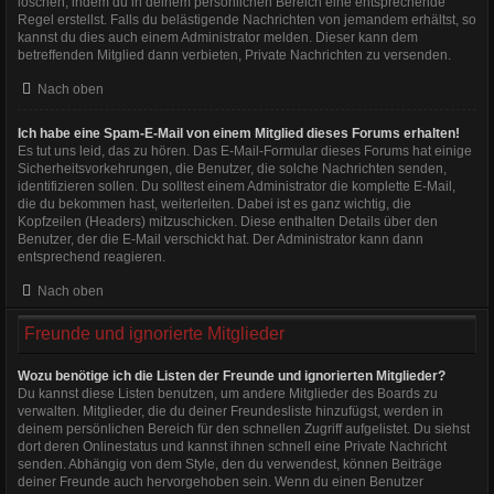
löschen, indem du in deinem persönlichen Bereich eine entsprechende
Regel erstellst. Falls du belästigende Nachrichten von jemandem erhältst, so
kannst du dies auch einem Administrator melden. Dieser kann dem
betreffenden Mitglied dann verbieten, Private Nachrichten zu versenden.
Nach oben
Ich habe eine Spam-E-Mail von einem Mitglied dieses Forums erhalten!
Es tut uns leid, das zu hören. Das E-Mail-Formular dieses Forums hat einige
Sicherheitsvorkehrungen, die Benutzer, die solche Nachrichten senden,
identifizieren sollen. Du solltest einem Administrator die komplette E-Mail,
die du bekommen hast, weiterleiten. Dabei ist es ganz wichtig, die
Kopfzeilen (Headers) mitzuschicken. Diese enthalten Details über den
Benutzer, der die E-Mail verschickt hat. Der Administrator kann dann
entsprechend reagieren.
Nach oben
Freunde und ignorierte Mitglieder
Wozu benötige ich die Listen der Freunde und ignorierten Mitglieder?
Du kannst diese Listen benutzen, um andere Mitglieder des Boards zu
verwalten. Mitglieder, die du deiner Freundesliste hinzufügst, werden in
deinem persönlichen Bereich für den schnellen Zugriff aufgelistet. Du siehst
dort deren Onlinestatus und kannst ihnen schnell eine Private Nachricht
senden. Abhängig von dem Style, den du verwendest, können Beiträge
deiner Freunde auch hervorgehoben sein. Wenn du einen Benutzer