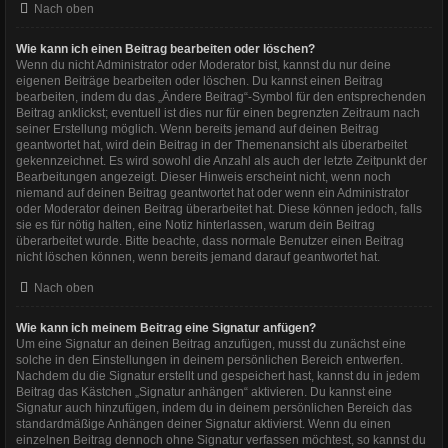
Nach oben
Wie kann ich einen Beitrag bearbeiten oder löschen?
Wenn du nicht Administrator oder Moderator bist, kannst du nur deine
eigenen Beiträge bearbeiten oder löschen. Du kannst einen Beitrag
bearbeiten, indem du das „Ändere Beitrag“-Symbol für den entsprechenden
Beitrag anklickst; eventuell ist dies nur für einen begrenzten Zeitraum nach
seiner Erstellung möglich. Wenn bereits jemand auf deinen Beitrag
geantwortet hat, wird dein Beitrag in der Themenansicht als überarbeitet
gekennzeichnet. Es wird sowohl die Anzahl als auch der letzte Zeitpunkt der
Bearbeitungen angezeigt. Dieser Hinweis erscheint nicht, wenn noch
niemand auf deinen Beitrag geantwortet hat oder wenn ein Administrator
oder Moderator deinen Beitrag überarbeitet hat. Diese können jedoch, falls
sie es für nötig halten, eine Notiz hinterlassen, warum dein Beitrag
überarbeitet wurde. Bitte beachte, dass normale Benutzer einen Beitrag
nicht löschen können, wenn bereits jemand darauf geantwortet hat.
Nach oben
Wie kann ich meinem Beitrag eine Signatur anfügen?
Um eine Signatur an deinen Beitrag anzufügen, musst du zunächst eine
solche in den Einstellungen in deinem persönlichen Bereich entwerfen.
Nachdem du die Signatur erstellt und gespeichert hast, kannst du in jedem
Beitrag das Kästchen „Signatur anhängen“ aktivieren. Du kannst eine
Signatur auch hinzufügen, indem du in deinem persönlichen Bereich das
standardmäßige Anhängen deiner Signatur aktivierst. Wenn du einen
einzelnen Beitrag dennoch ohne Signatur verfassen möchtest, so kannst du