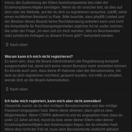
hierzu die Zustimmung der Eltern beziehungsweise des oder der
Erziehungsberechtigten benötigen. Wenn du dir unsicher bist, ob dies auf
dich oder die Website, auf der du dich zu registrieren versuchst, zutrifft, ziehe
einen rechtlichen Beistand zu Rate. Bitte beachte, dass phpBB Limited und
der Besitzer dieses Boards keine Rechtsberatung anbieten kann und nicht
die Anlaufstelle für Rechtsangelegenheiten jeglicher Art ist; außer solchen,
die unter der Frage „An wen soll ich mich wenden, falls es Beschwerden
oder juristische Anfragen zu diesem Forum gibt?“ behandelt werden.
Nach oben
Warum kann ich mich nicht registrieren?
Es kann sein, dass die Board-Administration die Registrierung komplett
ausgeschaltet hat, damit sich keine neuen Benutzer mehr anmelden können.
Es könnte auch sein, dass deine IP-Adresse oder der Benutzername, mit
dem du dich registrieren möchtest, gesperrt wurden. Um Hilfe zu erhalten,
wende dich an die Board-Administration.
Nach oben
Ich habe mich registriert, kann mich aber nicht anmelden!
Überprüfe zuerst, ob du den richtigen Benutzernamen und das richtige
Passwort eingegeben hast. Wenn diese stimmen, dann gibt es zwei
Möglichkeiten. Wenn
COPPA
aktiviert ist und du angegeben hast, dass du
unter 13 Jahre alt bist, musst du bzw. einer deiner Eltern oder deiner
Erziehungsberechtigten den Anweisungen folgen, die du erhalten hast.
Wenn dies nicht der Fall ist, muss dein Benutzerkonto vielleicht aktiviert