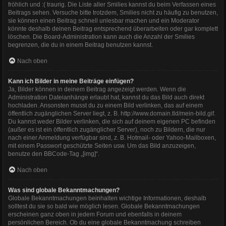
fröhlich und :( traurig. Die Liste aller Smilies kannst du beim Verfassen eines
Beitrags sehen. Versuche bitte trotzdem, Smilies nicht zu häufig zu benutzen,
sie können einen Beitrag schnell unlesbar machen und ein Moderator
könnte deshalb deinen Beitrag entsprechend überarbeiten oder gar komplett
löschen. Die Board-Administration kann auch die Anzahl der Smilies
begrenzen, die du in einem Beitrag benutzen kannst.
Nach oben
Kann ich Bilder in meine Beiträge einfügen?
Ja, Bilder können in deinem Beitrag angezeigt werden. Wenn die
Administration Dateianhänge erlaubt hat, kannst du das Bild auch direkt
hochladen. Ansonsten musst du zu einem Bild verlinken, das auf einem
öffentlich zugänglichen Server liegt, z. B. http://www.domain.tld/mein-bild.gif.
Du kannst weder Bilder verlinken, die sich auf deinem eigenen PC befinden
(außer es ist ein öffentlich zugänglicher Server), noch zu Bildern, die nur
nach einer Anmeldung verfügbar sind, z. B. Hotmail- oder Yahoo-Mailboxen,
mit einem Passwort geschützte Seiten usw. Um das Bild anzuzeigen,
benutze den BBCode-Tag „[img]“.
Nach oben
Was sind globale Bekanntmachungen?
Globale Bekanntmachungen beinhalten wichtige Informationen, deshalb
solltest du sie so bald wie möglich lesen. Globale Bekanntmachungen
erscheinen ganz oben in jedem Forum und ebenfalls in deinem
persönlichen Bereich. Ob du eine globale Bekanntmachung schreiben