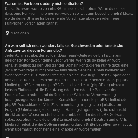
Warum ist Funktion x oder y nicht enthalten?
Diese Software wurde von phpBB Limited geschrieben. Wenn du denkst,
dass eine Funktion implementiert werden sollte, dann besuche
phpBB Ideas
,
wo du deine Stimme für bestehende Vorschläge abgeben oder neue
Funktionen vorschlagen kannst.
Nach oben
An wen soll ich mich wenden, falls es Beschwerden oder juristische
Anfragen zu diesem Forum gibt?
Jeder Administrator, der auf der „Das Team“-Seite aufgeführt ist, ist ein
geeigneter Kontakt für deine Beschwerde. Wenn du so keine Antwort
erhältst, solltest du den Besitzer der Domain kontaktieren (führe dazu eine
„WHOIS“-Abfrage
durch) oder — falls diese Seite bei einem kostenlosen
Webhoster wie z. B. Yahoo!, free.fr, funpic.de usw. liegt — den Support oder
den Abuse-Kontakt des betreffenden Dienstes. Bitte beachte, dass phpBB
Limited (phpBB.com) und phpBB Deutschland e. V. (phpBB.de)
absolut
keinen Einfluss
auf die Benutzung oder den oder die Benutzer der
Forensoftware haben und dafür in keiner Weise zur Verantwortung
herangezogen werden können. Kontaktiere daher nie phpBB Limited oder
phpBB Deutschland e. V. in Zusammenhang mit jeglichen juristischen
Fragen (Unterlassungserklärungen, Haftungsfragen usw.), die
sich nicht
direkt
auf die Websiten phpbb.com, phpbb.de oder die phpBB-Software
selbst beziehen. Falls du phpBB Limited oder phpBB Deutschland e. V. E-
Mails schreibst, die die
Softwarenutzung durch Dritte
betreffen, so wirst du,
wenn überhaupt, höchstens eine knappe Antwort erhalten.