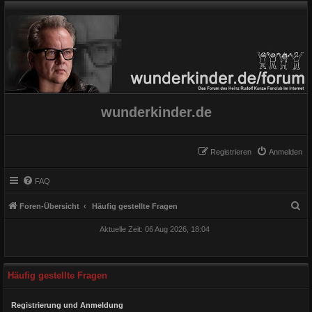
wunderkinder.de
Registrieren
Anmelden
FAQ
S
Foren-Übersicht
Häufig gestellte Fragen
u
Aktuelle Zeit: 06 Aug 2026, 18:04
c
h
e
Häufig gestellte Fragen
Registrierung und Anmeldung