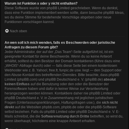
Warum ist Funktion x oder y nicht enthalten?
Diese Software wurde von phpBB Limited geschrieben. Wenn du denkst,
dass eine Funktion implementiert werden sollte, dann besuche
phpBB Ideas
,
wo du deine Stimme für bestehende Vorschläge abgeben oder neue
Funktionen vorschlagen kannst.
Nach oben
An wen soll ich mich wenden, falls es Beschwerden oder juristische
Anfragen zu diesem Forum gibt?
Jeder Administrator, der auf der „Das Team“-Seite aufgeführt ist, ist ein
geeigneter Kontakt für deine Beschwerde. Wenn du so keine Antwort
erhältst, solltest du den Besitzer der Domain kontaktieren (führe dazu eine
„WHOIS“-Abfrage
durch) oder — falls diese Seite bei einem kostenlosen
Webhoster wie z. B. Yahoo!, free.fr, funpic.de usw. liegt — den Support oder
den Abuse-Kontakt des betreffenden Dienstes. Bitte beachte, dass phpBB
Limited (phpBB.com) und phpBB Deutschland e. V. (phpBB.de)
absolut
keinen Einfluss
auf die Benutzung oder den oder die Benutzer der
Forensoftware haben und dafür in keiner Weise zur Verantwortung
herangezogen werden können. Kontaktiere daher nie phpBB Limited oder
phpBB Deutschland e. V. in Zusammenhang mit jeglichen juristischen
Fragen (Unterlassungserklärungen, Haftungsfragen usw.), die
sich nicht
direkt
auf die Websiten phpbb.com, phpbb.de oder die phpBB-Software
selbst beziehen. Falls du phpBB Limited oder phpBB Deutschland e. V. E-
Mails schreibst, die die
Softwarenutzung durch Dritte
betreffen, so wirst du,
wenn überhaupt, höchstens eine knappe Antwort erhalten.