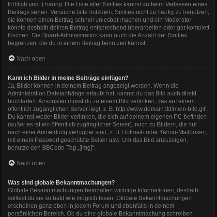
fröhlich und :( traurig. Die Liste aller Smilies kannst du beim Verfassen eines
Beitrags sehen. Versuche bitte trotzdem, Smilies nicht zu häufig zu benutzen,
sie können einen Beitrag schnell unlesbar machen und ein Moderator
könnte deshalb deinen Beitrag entsprechend überarbeiten oder gar komplett
löschen. Die Board-Administration kann auch die Anzahl der Smilies
begrenzen, die du in einem Beitrag benutzen kannst.
Nach oben
Kann ich Bilder in meine Beiträge einfügen?
Ja, Bilder können in deinem Beitrag angezeigt werden. Wenn die
Administration Dateianhänge erlaubt hat, kannst du das Bild auch direkt
hochladen. Ansonsten musst du zu einem Bild verlinken, das auf einem
öffentlich zugänglichen Server liegt, z. B. http://www.domain.tld/mein-bild.gif.
Du kannst weder Bilder verlinken, die sich auf deinem eigenen PC befinden
(außer es ist ein öffentlich zugänglicher Server), noch zu Bildern, die nur
nach einer Anmeldung verfügbar sind, z. B. Hotmail- oder Yahoo-Mailboxen,
mit einem Passwort geschützte Seiten usw. Um das Bild anzuzeigen,
benutze den BBCode-Tag „[img]“.
Nach oben
Was sind globale Bekanntmachungen?
Globale Bekanntmachungen beinhalten wichtige Informationen, deshalb
solltest du sie so bald wie möglich lesen. Globale Bekanntmachungen
erscheinen ganz oben in jedem Forum und ebenfalls in deinem
persönlichen Bereich. Ob du eine globale Bekanntmachung schreiben