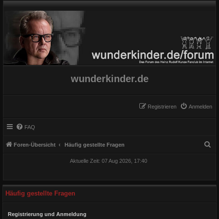
wunderkinder.de
Registrieren
Anmelden
FAQ
S
Foren-Übersicht
Häufig gestellte Fragen
u
Aktuelle Zeit: 07 Aug 2026, 17:40
c
h
e
Häufig gestellte Fragen
Registrierung und Anmeldung