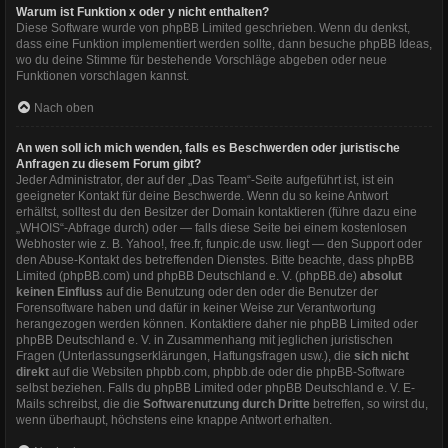
Warum ist Funktion x oder y nicht enthalten?
Diese Software wurde von phpBB Limited geschrieben. Wenn du denkst,
dass eine Funktion implementiert werden sollte, dann besuche
phpBB Ideas
,
wo du deine Stimme für bestehende Vorschläge abgeben oder neue
Funktionen vorschlagen kannst.
Nach oben
An wen soll ich mich wenden, falls es Beschwerden oder juristische
Anfragen zu diesem Forum gibt?
Jeder Administrator, der auf der „Das Team“-Seite aufgeführt ist, ist ein
geeigneter Kontakt für deine Beschwerde. Wenn du so keine Antwort
erhältst, solltest du den Besitzer der Domain kontaktieren (führe dazu eine
„WHOIS“-Abfrage
durch) oder — falls diese Seite bei einem kostenlosen
Webhoster wie z. B. Yahoo!, free.fr, funpic.de usw. liegt — den Support oder
den Abuse-Kontakt des betreffenden Dienstes. Bitte beachte, dass phpBB
Limited (phpBB.com) und phpBB Deutschland e. V. (phpBB.de)
absolut
keinen Einfluss
auf die Benutzung oder den oder die Benutzer der
Forensoftware haben und dafür in keiner Weise zur Verantwortung
herangezogen werden können. Kontaktiere daher nie phpBB Limited oder
phpBB Deutschland e. V. in Zusammenhang mit jeglichen juristischen
Fragen (Unterlassungserklärungen, Haftungsfragen usw.), die
sich nicht
direkt
auf die Websiten phpbb.com, phpbb.de oder die phpBB-Software
selbst beziehen. Falls du phpBB Limited oder phpBB Deutschland e. V. E-
Mails schreibst, die die
Softwarenutzung durch Dritte
betreffen, so wirst du,
wenn überhaupt, höchstens eine knappe Antwort erhalten.