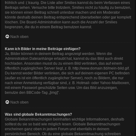
fröhlich und :( traurig. Die Liste aller Smilies kannst du beim Verfassen eines
Beitrags sehen. Versuche bitte trotzdem, Smilies nicht zu häufig zu benutzen,
sie können einen Beitrag schnell unlesbar machen und ein Moderator
könnte deshalb deinen Beitrag entsprechend überarbeiten oder gar komplett
löschen. Die Board-Administration kann auch die Anzahl der Smilies
begrenzen, die du in einem Beitrag benutzen kannst.
Nach oben
Kann ich Bilder in meine Beiträge einfügen?
Ja, Bilder können in deinem Beitrag angezeigt werden. Wenn die
Administration Dateianhänge erlaubt hat, kannst du das Bild auch direkt
hochladen. Ansonsten musst du zu einem Bild verlinken, das auf einem
öffentlich zugänglichen Server liegt, z. B. http://www.domain.tld/mein-bild.gif.
Du kannst weder Bilder verlinken, die sich auf deinem eigenen PC befinden
(außer es ist ein öffentlich zugänglicher Server), noch zu Bildern, die nur
nach einer Anmeldung verfügbar sind, z. B. Hotmail- oder Yahoo-Mailboxen,
mit einem Passwort geschützte Seiten usw. Um das Bild anzuzeigen,
benutze den BBCode-Tag „[img]“.
Nach oben
Was sind globale Bekanntmachungen?
Globale Bekanntmachungen beinhalten wichtige Informationen, deshalb
solltest du sie so bald wie möglich lesen. Globale Bekanntmachungen
erscheinen ganz oben in jedem Forum und ebenfalls in deinem
persönlichen Bereich. Ob du eine globale Bekanntmachung schreiben