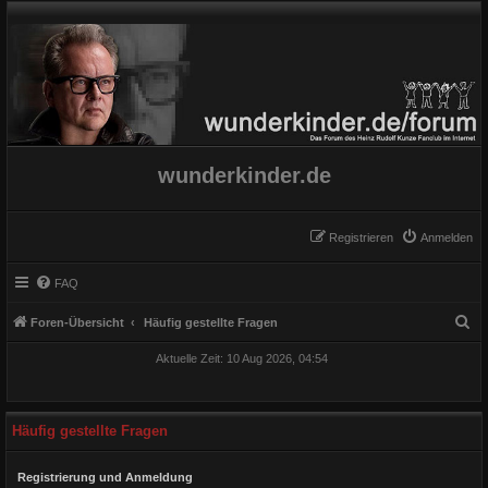
wunderkinder.de
Registrieren
Anmelden
FAQ
S
Foren-Übersicht
Häufig gestellte Fragen
u
Aktuelle Zeit: 10 Aug 2026, 04:54
c
h
e
Häufig gestellte Fragen
Registrierung und Anmeldung