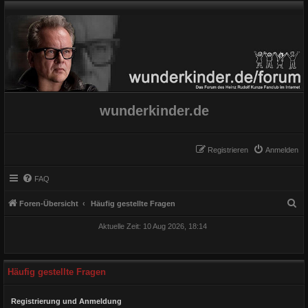
wunderkinder.de
Registrieren
Anmelden
FAQ
S
Foren-Übersicht
Häufig gestellte Fragen
u
Aktuelle Zeit: 10 Aug 2026, 18:14
c
h
e
Häufig gestellte Fragen
Registrierung und Anmeldung