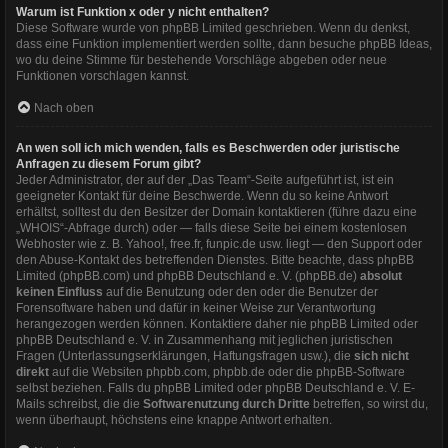
Warum ist Funktion x oder y nicht enthalten?
Diese Software wurde von phpBB Limited geschrieben. Wenn du denkst,
dass eine Funktion implementiert werden sollte, dann besuche
phpBB Ideas
,
wo du deine Stimme für bestehende Vorschläge abgeben oder neue
Funktionen vorschlagen kannst.
Nach oben
An wen soll ich mich wenden, falls es Beschwerden oder juristische
Anfragen zu diesem Forum gibt?
Jeder Administrator, der auf der „Das Team“-Seite aufgeführt ist, ist ein
geeigneter Kontakt für deine Beschwerde. Wenn du so keine Antwort
erhältst, solltest du den Besitzer der Domain kontaktieren (führe dazu eine
„WHOIS“-Abfrage
durch) oder — falls diese Seite bei einem kostenlosen
Webhoster wie z. B. Yahoo!, free.fr, funpic.de usw. liegt — den Support oder
den Abuse-Kontakt des betreffenden Dienstes. Bitte beachte, dass phpBB
Limited (phpBB.com) und phpBB Deutschland e. V. (phpBB.de)
absolut
keinen Einfluss
auf die Benutzung oder den oder die Benutzer der
Forensoftware haben und dafür in keiner Weise zur Verantwortung
herangezogen werden können. Kontaktiere daher nie phpBB Limited oder
phpBB Deutschland e. V. in Zusammenhang mit jeglichen juristischen
Fragen (Unterlassungserklärungen, Haftungsfragen usw.), die
sich nicht
direkt
auf die Websiten phpbb.com, phpbb.de oder die phpBB-Software
selbst beziehen. Falls du phpBB Limited oder phpBB Deutschland e. V. E-
Mails schreibst, die die
Softwarenutzung durch Dritte
betreffen, so wirst du,
wenn überhaupt, höchstens eine knappe Antwort erhalten.