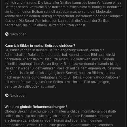
fröhlich und :( traurig. Die Liste aller Smilies kannst du beim Verfassen eines
Beitrags sehen. Versuche bitte trotzdem, Smilies nicht zu häufig zu benutzen,
sie können einen Beitrag schnell unlesbar machen und ein Moderator
könnte deshalb deinen Beitrag entsprechend überarbeiten oder gar komplett
löschen. Die Board-Administration kann auch die Anzahl der Smilies
begrenzen, die du in einem Beitrag benutzen kannst.
Nach oben
Kann ich Bilder in meine Beiträge einfügen?
Ja, Bilder können in deinem Beitrag angezeigt werden. Wenn die
Administration Dateianhänge erlaubt hat, kannst du das Bild auch direkt
hochladen. Ansonsten musst du zu einem Bild verlinken, das auf einem
öffentlich zugänglichen Server liegt, z. B. http://www.domain.tld/mein-bild.gif.
Du kannst weder Bilder verlinken, die sich auf deinem eigenen PC befinden
(außer es ist ein öffentlich zugänglicher Server), noch zu Bildern, die nur
nach einer Anmeldung verfügbar sind, z. B. Hotmail- oder Yahoo-Mailboxen,
mit einem Passwort geschützte Seiten usw. Um das Bild anzuzeigen,
benutze den BBCode-Tag „[img]“.
Nach oben
Was sind globale Bekanntmachungen?
Globale Bekanntmachungen beinhalten wichtige Informationen, deshalb
solltest du sie so bald wie möglich lesen. Globale Bekanntmachungen
erscheinen ganz oben in jedem Forum und ebenfalls in deinem
persönlichen Bereich. Ob du eine globale Bekanntmachung schreiben