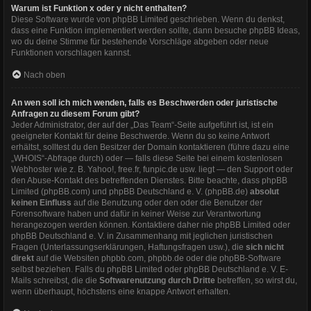
Warum ist Funktion x oder y nicht enthalten?
Diese Software wurde von phpBB Limited geschrieben. Wenn du denkst,
dass eine Funktion implementiert werden sollte, dann besuche
phpBB Ideas
,
wo du deine Stimme für bestehende Vorschläge abgeben oder neue
Funktionen vorschlagen kannst.
Nach oben
An wen soll ich mich wenden, falls es Beschwerden oder juristische
Anfragen zu diesem Forum gibt?
Jeder Administrator, der auf der „Das Team“-Seite aufgeführt ist, ist ein
geeigneter Kontakt für deine Beschwerde. Wenn du so keine Antwort
erhältst, solltest du den Besitzer der Domain kontaktieren (führe dazu eine
„WHOIS“-Abfrage
durch) oder — falls diese Seite bei einem kostenlosen
Webhoster wie z. B. Yahoo!, free.fr, funpic.de usw. liegt — den Support oder
den Abuse-Kontakt des betreffenden Dienstes. Bitte beachte, dass phpBB
Limited (phpBB.com) und phpBB Deutschland e. V. (phpBB.de)
absolut
keinen Einfluss
auf die Benutzung oder den oder die Benutzer der
Forensoftware haben und dafür in keiner Weise zur Verantwortung
herangezogen werden können. Kontaktiere daher nie phpBB Limited oder
phpBB Deutschland e. V. in Zusammenhang mit jeglichen juristischen
Fragen (Unterlassungserklärungen, Haftungsfragen usw.), die
sich nicht
direkt
auf die Websiten phpbb.com, phpbb.de oder die phpBB-Software
selbst beziehen. Falls du phpBB Limited oder phpBB Deutschland e. V. E-
Mails schreibst, die die
Softwarenutzung durch Dritte
betreffen, so wirst du,
wenn überhaupt, höchstens eine knappe Antwort erhalten.