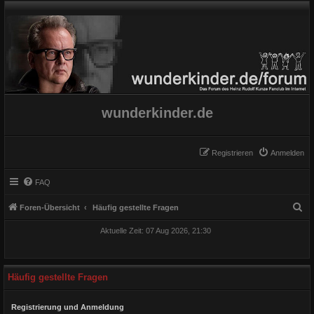
wunderkinder.de
Registrieren
Anmelden
FAQ
S
Foren-Übersicht
Häufig gestellte Fragen
u
Aktuelle Zeit: 07 Aug 2026, 21:30
c
h
e
Häufig gestellte Fragen
Registrierung und Anmeldung