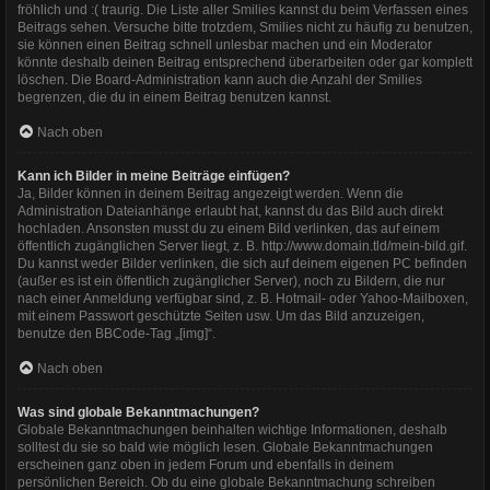
fröhlich und :( traurig. Die Liste aller Smilies kannst du beim Verfassen eines
Beitrags sehen. Versuche bitte trotzdem, Smilies nicht zu häufig zu benutzen,
sie können einen Beitrag schnell unlesbar machen und ein Moderator
könnte deshalb deinen Beitrag entsprechend überarbeiten oder gar komplett
löschen. Die Board-Administration kann auch die Anzahl der Smilies
begrenzen, die du in einem Beitrag benutzen kannst.
Nach oben
Kann ich Bilder in meine Beiträge einfügen?
Ja, Bilder können in deinem Beitrag angezeigt werden. Wenn die
Administration Dateianhänge erlaubt hat, kannst du das Bild auch direkt
hochladen. Ansonsten musst du zu einem Bild verlinken, das auf einem
öffentlich zugänglichen Server liegt, z. B. http://www.domain.tld/mein-bild.gif.
Du kannst weder Bilder verlinken, die sich auf deinem eigenen PC befinden
(außer es ist ein öffentlich zugänglicher Server), noch zu Bildern, die nur
nach einer Anmeldung verfügbar sind, z. B. Hotmail- oder Yahoo-Mailboxen,
mit einem Passwort geschützte Seiten usw. Um das Bild anzuzeigen,
benutze den BBCode-Tag „[img]“.
Nach oben
Was sind globale Bekanntmachungen?
Globale Bekanntmachungen beinhalten wichtige Informationen, deshalb
solltest du sie so bald wie möglich lesen. Globale Bekanntmachungen
erscheinen ganz oben in jedem Forum und ebenfalls in deinem
persönlichen Bereich. Ob du eine globale Bekanntmachung schreiben