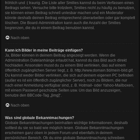
fröhlich und :( traurig. Die Liste aller Smilies kannst du beim Verfassen eines
Beitrags sehen. Versuche bitte trotzdem, Smilies nicht zu häufig zu benutzen,
sie können einen Beitrag schnell unlesbar machen und ein Moderator
könnte deshalb deinen Beitrag entsprechend überarbeiten oder gar komplett
löschen. Die Board-Administration kann auch die Anzahl der Smilies
begrenzen, die du in einem Beitrag benutzen kannst.
Nach oben
Kann ich Bilder in meine Beiträge einfügen?
Ja, Bilder können in deinem Beitrag angezeigt werden. Wenn die
Administration Dateianhänge erlaubt hat, kannst du das Bild auch direkt
hochladen. Ansonsten musst du zu einem Bild verlinken, das auf einem
öffentlich zugänglichen Server liegt, z. B. http://www.domain.tld/mein-bild.gif.
Du kannst weder Bilder verlinken, die sich auf deinem eigenen PC befinden
(außer es ist ein öffentlich zugänglicher Server), noch zu Bildern, die nur
nach einer Anmeldung verfügbar sind, z. B. Hotmail- oder Yahoo-Mailboxen,
mit einem Passwort geschützte Seiten usw. Um das Bild anzuzeigen,
benutze den BBCode-Tag „[img]“.
Nach oben
Was sind globale Bekanntmachungen?
Globale Bekanntmachungen beinhalten wichtige Informationen, deshalb
solltest du sie so bald wie möglich lesen. Globale Bekanntmachungen
erscheinen ganz oben in jedem Forum und ebenfalls in deinem
persönlichen Bereich. Ob du eine globale Bekanntmachung schreiben