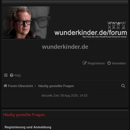
wunderkinder.de
Registrieren
Anmelden
FAQ
S
Foren-Übersicht
Häufig gestellte Fragen
u
Aktuelle Zeit: 09 Aug 2026, 14:03
c
h
e
Häufig gestellte Fragen
Registrierung und Anmeldung