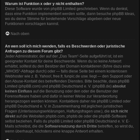
Warum ist Funktion x oder y nicht enthalten?
Diese Software wurde von phpBB Limited geschrieben. Wenn du denkst,
dass eine Funktion implementiert werden sollte, dann besuche
phpBB Ideas
,
wo du deine Stimme für bestehende Vorschläge abgeben oder neue
Funktionen vorschlagen kannst.
Nach oben
An wen soll ich mich wenden, falls es Beschwerden oder juristische
Anfragen zu diesem Forum gibt?
Jeder Administrator, der auf der „Das Team“-Seite aufgeführt ist, ist ein
geeigneter Kontakt für deine Beschwerde. Wenn du so keine Antwort
erhältst, solltest du den Besitzer der Domain kontaktieren (führe dazu eine
„WHOIS“-Abfrage
durch) oder — falls diese Seite bei einem kostenlosen
Webhoster wie z. B. Yahoo!, free.fr, funpic.de usw. liegt — den Support oder
den Abuse-Kontakt des betreffenden Dienstes. Bitte beachte, dass phpBB
Limited (phpBB.com) und phpBB Deutschland e. V. (phpBB.de)
absolut
keinen Einfluss
auf die Benutzung oder den oder die Benutzer der
Forensoftware haben und dafür in keiner Weise zur Verantwortung
herangezogen werden können. Kontaktiere daher nie phpBB Limited oder
phpBB Deutschland e. V. in Zusammenhang mit jeglichen juristischen
Fragen (Unterlassungserklärungen, Haftungsfragen usw.), die
sich nicht
direkt
auf die Websiten phpbb.com, phpbb.de oder die phpBB-Software
selbst beziehen. Falls du phpBB Limited oder phpBB Deutschland e. V. E-
Mails schreibst, die die
Softwarenutzung durch Dritte
betreffen, so wirst du,
wenn überhaupt, höchstens eine knappe Antwort erhalten.