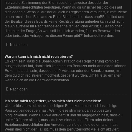
hierzu die Zustimmung der Eltern beziehungsweise des oder der
Erziehungsberechtigten benötigen. Wenn du dir unsicher bist, ob dies auf
dich oder die Website, auf der du dich zu registrieren versuchst, zutrifft, ziehe
einen rechtlichen Beistand zu Rate. Bitte beachte, dass phpBB Limited und
der Besitzer dieses Boards keine Rechtsberatung anbieten kann und nicht
die Anlaufstelle für Rechtsangelegenheiten jeglicher Art ist; außer solchen,
die unter der Frage „An wen soll ich mich wenden, falls es Beschwerden
oder juristische Anfragen zu diesem Forum gibt?“ behandelt werden.
Nach oben
Warum kann ich mich nicht registrieren?
Es kann sein, dass die Board-Administration die Registrierung komplett
ausgeschaltet hat, damit sich keine neuen Benutzer mehr anmelden können.
Es könnte auch sein, dass deine IP-Adresse oder der Benutzername, mit
dem du dich registrieren möchtest, gesperrt wurden. Um Hilfe zu erhalten,
wende dich an die Board-Administration.
Nach oben
Ich habe mich registriert, kann mich aber nicht anmelden!
Überprüfe zuerst, ob du den richtigen Benutzernamen und das richtige
Passwort eingegeben hast. Wenn diese stimmen, dann gibt es zwei
Möglichkeiten. Wenn
COPPA
aktiviert ist und du angegeben hast, dass du
unter 13 Jahre alt bist, musst du bzw. einer deiner Eltern oder deiner
Erziehungsberechtigten den Anweisungen folgen, die du erhalten hast.
Wenn dies nicht der Fall ist, muss dein Benutzerkonto vielleicht aktiviert