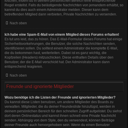
löschen, indem du in deinem persönlichen Bereich eine entsprechende
Regel erstellst. Falls du belästigende Nachrichten von jemandem erhältst, so
kannst du dies auch einem Administrator melden. Dieser kann dem
betreffenden Mitglied dann verbieten, Private Nachrichten zu versenden.
Nach oben
Ich habe eine Spam-E-Mail von einem Mitglied dieses Forums erhalten!
Es tut uns leid, das zu hören. Das E-Mail-Formular dieses Forums hat einige
Sicherheitsvorkehrungen, die Benutzer, die solche Nachrichten senden,
identifizieren sollen. Du solltest einem Administrator die komplette E-Mail,
die du bekommen hast, weiterleiten. Dabei ist es ganz wichtig, die
Kopfzeilen (Headers) mitzuschicken. Diese enthalten Details über den
Benutzer, der die E-Mail verschickt hat. Der Administrator kann dann
entsprechend reagieren.
Nach oben
Freunde und ignorierte Mitglieder
Wozu benötige ich die Listen der Freunde und ignorierten Mitglieder?
Du kannst diese Listen benutzen, um andere Mitglieder des Boards zu
verwalten. Mitglieder, die du deiner Freundesliste hinzufügst, werden in
deinem persönlichen Bereich für den schnellen Zugriff aufgelistet. Du siehst
dort deren Onlinestatus und kannst ihnen schnell eine Private Nachricht
senden. Abhängig von dem Style, den du verwendest, können Beiträge
deiner Freunde auch hervorgehoben sein. Wenn du einen Benutzer