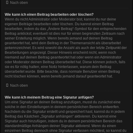
Nach oben
Wie kann ich einen Beitrag bearbeiten oder löschen?
Wenn du nicht Administrator oder Moderator bist, kannst du nur deine
eigenen Beiträge bearbeiten oder löschen. Du kannst einen Beitrag
bearbeiten, indem du das „Ändere Beitrag“-Symbol für den entsprechenden
Beitrag anklickst; eventuell ist dies nur für einen begrenzten Zeitraum nach
seiner Erstellung möglich. Wenn bereits jemand auf deinen Beitrag
geantwortet hat, wird dein Beitrag in der Themenansicht als überarbeitet
gekennzeichnet. Es wird sowohl die Anzahl als auch der letzte Zeitpunkt der
Bearbeitungen angezeigt. Dieser Hinweis erscheint nicht, wenn noch
niemand auf deinen Beitrag geantwortet hat oder wenn ein Administrator
oder Moderator deinen Beitrag überarbeitet hat. Diese können jedoch, falls
sie es für nötig halten, eine Notiz hinterlassen, warum dein Beitrag
überarbeitet wurde. Bitte beachte, dass normale Benutzer einen Beitrag
nicht löschen können, wenn bereits jemand darauf geantwortet hat.
Nach oben
Wie kann ich meinem Beitrag eine Signatur anfügen?
Um eine Signatur an deinen Beitrag anzufügen, musst du zunächst eine
solche in den Einstellungen in deinem persönlichen Bereich entwerfen.
Nachdem du die Signatur erstellt und gespeichert hast, kannst du in jedem
Beitrag das Kästchen „Signatur anhängen“ aktivieren. Du kannst eine
Signatur auch hinzufügen, indem du in deinem persönlichen Bereich das
standardmäßige Anhängen deiner Signatur aktivierst. Wenn du einen
einzelnen Beitrag dennoch ohne Signatur verfassen möchtest, so kannst du