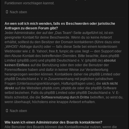
Funktionen vorschlagen kannst.
Nach oben
An wen soll ich mich wenden, falls es Beschwerden oder juristische
Anfragen zu diesem Forum gibt?
Jeder Administrator, der auf der „Das Team“-Seite aufgeführt ist, ist ein
geeigneter Kontakt für deine Beschwerde. Wenn du so keine Antwort
erhältst, solltest du den Besitzer der Domain kontaktieren (führe dazu eine
„WHOIS“-Abfrage
durch) oder — falls diese Seite bei einem kostenlosen
Webhoster wie z. B. Yahoo!, free.fr, funpic.de usw. liegt — den Support oder
den Abuse-Kontakt des betreffenden Dienstes. Bitte beachte, dass phpBB
Limited (phpBB.com) und phpBB Deutschland e. V. (phpBB.de)
absolut
keinen Einfluss
auf die Benutzung oder den oder die Benutzer der
Forensoftware haben und dafür in keiner Weise zur Verantwortung
herangezogen werden können. Kontaktiere daher nie phpBB Limited oder
phpBB Deutschland e. V. in Zusammenhang mit jeglichen juristischen
Fragen (Unterlassungserklärungen, Haftungsfragen usw.), die
sich nicht
direkt
auf die Websiten phpbb.com, phpbb.de oder die phpBB-Software
selbst beziehen. Falls du phpBB Limited oder phpBB Deutschland e. V. E-
Mails schreibst, die die
Softwarenutzung durch Dritte
betreffen, so wirst du,
wenn überhaupt, höchstens eine knappe Antwort erhalten.
Nach oben
Wie kann ich einen Administrator des Boards kontaktieren?
Alle Benutzer des Boards können das Kontaktformular nutzen, wenn die