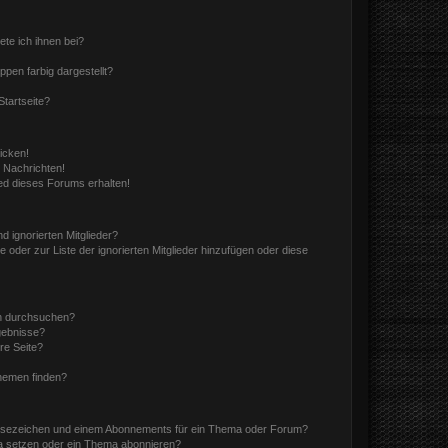
ete ich ihnen bei?
en farbig dargestellt?
tartseite?
icken!
 Nachrichten!
ed dieses Forums erhalten!
d ignorierten Mitglieder?
e oder zur Liste der ignorierten Mitglieder hinzufügen oder diese
en durchsuchen?
gebnisse?
re Seite?
hemen finden?
esezeichen und einem Abonnements für ein Thema oder Forum?
a setzen oder ein Thema abonnieren?