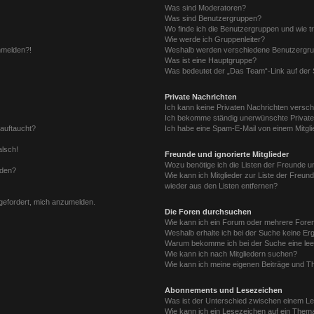
Was sind Moderatoren?
Was sind Benutzergruppen?
Wo finde ich die Benutzergruppen und wie tr
Wie werde ich Gruppenleiter?
anmelden?!
Weshalb werden verschiedene Benutzergrupp
Was ist eine Hauptgruppe?
Was bedeutet der „Das Team“-Link auf der S
Private Nachrichten
Ich kann keine Privaten Nachrichten versch
Ich bekomme ständig unerwünschte Private
 auftaucht?
Ich habe eine Spam-E-Mail von einem Mitgli
alsch!
Freunde und ignorierte Mitglieder
Wozu benötige ich die Listen der Freunde un
rden?
Wie kann ich Mitglieder zur Liste der Freund
wieder aus den Listen entfernen?
fgefordert, mich anzumelden.
Die Foren durchsuchen
Wie kann ich ein Forum oder mehrere For
Weshalb erhalte ich bei der Suche keine Er
Warum bekomme ich bei der Suche eine lee
Wie kann ich nach Mitgliedern suchen?
Wie kann ich meine eigenen Beiträge und T
Abonnements und Lesezeichen
Was ist der Unterschied zwischen einem L
Wie kann ich ein Lesezeichen auf ein Them