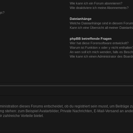
Wie kann ich ein Forum abonnieren?
Wie deaktiviere ich meine Abonnements?
gs?
Dateianhänge
Welche Dateianhänge sind in diesem Forum
Kann ich eine Übersicht all meiner Dateian
phpBB betreffende Fragen
Wer hat diese Forensoftware entwickelt?
Warum ist Funktion x oder y nicht enthalten
An wen soll ich mich wenden, falls es Besc
Wie kann ich einen Administrator des Board
nistration dieses Forums entscheidet, ob du registriert sein musst, um Beiträge zu s
ung stehen: zum Beispiel Avatarbilder, Private Nachrichten, E-Mail-Versand an ander
r zahlreiche Vorteile bietet.