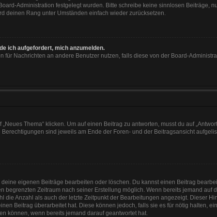
 Board-Administration festgelegt wurden. Bitte schreibe keine sinnlosen Beiträge
wird deinen Rang unter Umständen einfach wieder zurücksetzen.
rde ich aufgefordert, mich anzumelden.
ion für Nachrichten an andere Benutzer nutzen, falls diese von der Board-Administ
„Neues Thema“ klicken. Um auf einen Beitrag zu antworten, musst du auf „Antworte
e Berechtigungen sind jeweils am Ende der Foren- und der Beitragsansicht aufgeliste
r deine eigenen Beiträge bearbeiten oder löschen. Du kannst einen Beitrag bearbe
inen begrenzten Zeitraum nach seiner Erstellung möglich. Wenn bereits jemand auf de
 die Anzahl als auch der letzte Zeitpunkt der Bearbeitungen angezeigt. Dieser Hi
en Beitrag überarbeitet hat. Diese können jedoch, falls sie es für nötig halten, e
hen können, wenn bereits jemand darauf geantwortet hat.