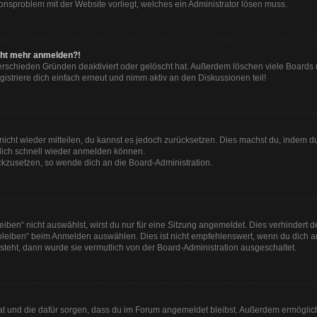
tionsproblem mit der Website vorliegt, welches ein Administrator lösen muss.
nicht mehr anmelden?!
erschieden Gründen deaktiviert oder gelöscht hat. Außerdem löschen viele Boards r
striere dich einfach erneut und nimm aktiv an den Diskussionen teil!
t nicht wieder mitteilen, du kannst es jedoch zurücksetzen. Dies machst du, indem 
 dich schnell wieder anmelden können.
ückzusetzen, so wende dich an die Board-Administration.
en“ nicht auswählst, wirst du nur für eine Sitzung angemeldet. Dies verhindert 
leiben“ beim Anmelden auswählen. Dies ist nicht empfehlenswert, wenn du dich an
 steht, dann wurde sie vermutlich von der Board-Administration ausgeschaltet.
 hat und die dafür sorgen, dass du im Forum angemeldet bleibst. Außerdem ermögli