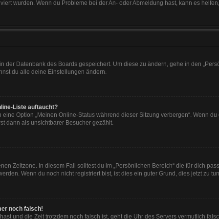
tiviert wurden. Wenn du Probleme bei der An- oder Abmeldung hast, kann es helfen
n in der Datenbank des Boards gespeichert. Um diese zu ändern, gehe in den „Persö
nst du alle deine Einstellungen ändern.
line-Liste auftaucht?
n eine Option „Meinen Online-Status während dieser Sitzung verbergen“. Wenn du d
st dann als unsichtbarer Besucher gezählt.
en Zeitzone. In diesem Fall solltest du im „Persönlichen Bereich“ die für dich passe
den. Wenn du noch nicht registriert bist, ist dies ein guter Grund, dies jetzt zu tun
mer noch falsch!
t hast und die Zeit trotzdem noch falsch ist, geht die Uhr des Servers vermutlich fal