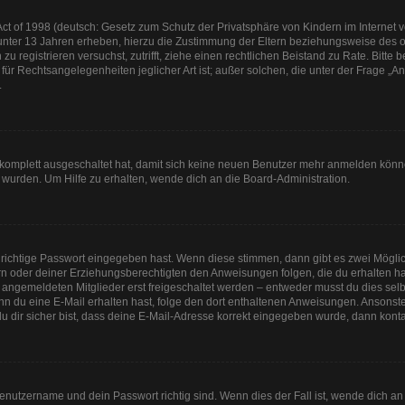
t of 1998 (deutsch: Gesetz zum Schutz der Privatsphäre von Kindern im Internet vo
unter 13 Jahren erheben, hierzu die Zustimmung der Eltern beziehungsweise des o
h zu registrieren versuchst, zutrifft, ziehe einen rechtlichen Beistand zu Rate. Bit
für Rechtsangelegenheiten jeglicher Art ist; außer solchen, die unter der Frage „
.
g komplett ausgeschaltet hat, damit sich keine neuen Benutzer mehr anmelden könn
 wurden. Um Hilfe zu erhalten, wende dich an die Board-Administration.
 richtige Passwort eingegeben hast. Wenn diese stimmen, dann gibt es zwei Mögl
tern oder deiner Erziehungsberechtigten den Anweisungen folgen, die du erhalten ha
u angemeldeten Mitglieder erst freigeschaltet werden – entweder musst du dies selbs
. Wenn du eine E-Mail erhalten hast, folge den dort enthaltenen Anweisungen. Anson
u dir sicher bist, dass deine E-Mail-Adresse korrekt eingegeben wurde, dann kontak
Benutzername und dein Passwort richtig sind. Wenn dies der Fall ist, wende dich a