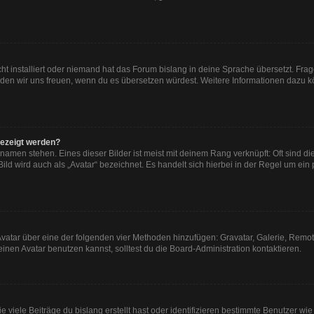
ht installiert oder niemand hat das Forum bislang in deine Sprache übersetzt. Frag
, würden wir uns freuen, wenn du es übersetzen würdest. Weitere Informationen dazu
gezeigt werden?
namen stehen. Eines dieser Bilder ist meist mit deinem Rang verknüpft: Oft sind di
ld wird auch als „Avatar“ bezeichnet. Es handelt sich hierbei in der Regel um ein
n Avatar über eine der folgenden vier Methoden hinzufügen: Gravatar, Galerie, Re
en Avatar benutzen kannst, solltest du die Board-Administration kontaktieren.
viele Beiträge du bislang erstellt hast oder identifizieren bestimmte Benutzer w