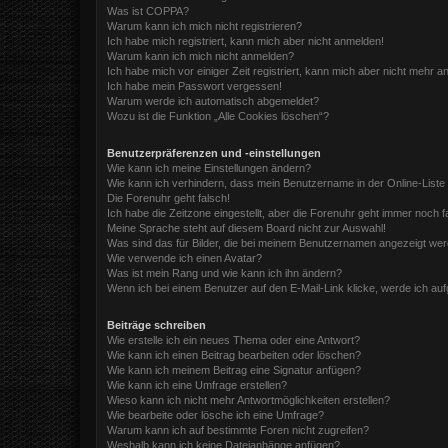
Was ist COPPA?
Warum kann ich mich nicht registrieren?
Ich habe mich registriert, kann mich aber nicht anmelden!
Warum kann ich mich nicht anmelden?
Ich habe mich vor einiger Zeit registriert, kann mich aber nicht mehr 
Ich habe mein Passwort vergessen!
Warum werde ich automatisch abgemeldet?
Wozu ist die Funktion „Alle Cookies löschen“?
Benutzerpräferenzen und -einstellungen
Wie kann ich meine Einstellungen ändern?
Wie kann ich verhindern, dass mein Benutzername in der Online-Liste
Die Forenuhr geht falsch!
Ich habe die Zeitzone eingestellt, aber die Forenuhr geht immer noch f
Meine Sprache steht auf diesem Board nicht zur Auswahl!
Was sind das für Bilder, die bei meinem Benutzernamen angezeigt we
Wie verwende ich einen Avatar?
Was ist mein Rang und wie kann ich ihn ändern?
Wenn ich bei einem Benutzer auf den E-Mail-Link klicke, werde ich au
Beiträge schreiben
Wie erstelle ich ein neues Thema oder eine Antwort?
Wie kann ich einen Beitrag bearbeiten oder löschen?
Wie kann ich meinem Beitrag eine Signatur anfügen?
Wie kann ich eine Umfrage erstellen?
Wieso kann ich nicht mehr Antwortmöglichkeiten erstellen?
Wie bearbeite oder lösche ich eine Umfrage?
Warum kann ich auf bestimmte Foren nicht zugreifen?
Weshalb kann ich keine Dateianhänge anfügen?