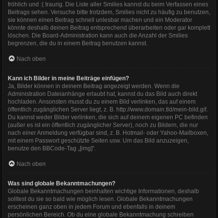
fröhlich und :( traurig. Die Liste aller Smilies kannst du beim Verfassen eines
Beitrags sehen. Versuche bitte trotzdem, Smilies nicht zu häufig zu benutzen,
sie können einen Beitrag schnell unlesbar machen und ein Moderator
könnte deshalb deinen Beitrag entsprechend überarbeiten oder gar komplett
löschen. Die Board-Administration kann auch die Anzahl der Smilies
begrenzen, die du in einem Beitrag benutzen kannst.
Nach oben
Kann ich Bilder in meine Beiträge einfügen?
Ja, Bilder können in deinem Beitrag angezeigt werden. Wenn die
Administration Dateianhänge erlaubt hat, kannst du das Bild auch direkt
hochladen. Ansonsten musst du zu einem Bild verlinken, das auf einem
öffentlich zugänglichen Server liegt, z. B. http://www.domain.tld/mein-bild.gif.
Du kannst weder Bilder verlinken, die sich auf deinem eigenen PC befinden
(außer es ist ein öffentlich zugänglicher Server), noch zu Bildern, die nur
nach einer Anmeldung verfügbar sind, z. B. Hotmail- oder Yahoo-Mailboxen,
mit einem Passwort geschützte Seiten usw. Um das Bild anzuzeigen,
benutze den BBCode-Tag „[img]“.
Nach oben
Was sind globale Bekanntmachungen?
Globale Bekanntmachungen beinhalten wichtige Informationen, deshalb
solltest du sie so bald wie möglich lesen. Globale Bekanntmachungen
erscheinen ganz oben in jedem Forum und ebenfalls in deinem
persönlichen Bereich. Ob du eine globale Bekanntmachung schreiben