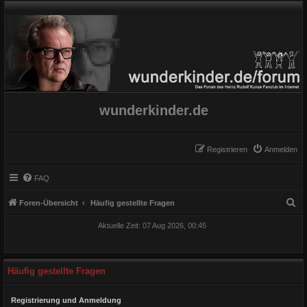
wunderkinder.de
Registrieren
Anmelden
FAQ
S
Foren-Übersicht
Häufig gestellte Fragen
u
Aktuelle Zeit: 07 Aug 2026, 00:45
c
h
e
Häufig gestellte Fragen
Registrierung und Anmeldung