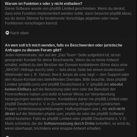
Warum ist Funktion x oder y nicht enthalten?
Diese Software wurde von phpBB Limited geschrieben. Wenn du denkst,
dass eine Funktion implementiert werden sollte, dann besuche
phpBB Ideas
,
wo du deine Stimme für bestehende Vorschläge abgeben oder neue
Funktionen vorschlagen kannst.
Nach oben
An wen soll ich mich wenden, falls es Beschwerden oder juristische
Anfragen zu diesem Forum gibt?
Jeder Administrator, der auf der „Das Team“-Seite aufgeführt ist, ist ein
geeigneter Kontakt für deine Beschwerde. Wenn du so keine Antwort
erhältst, solltest du den Besitzer der Domain kontaktieren (führe dazu eine
„WHOIS“-Abfrage
durch) oder — falls diese Seite bei einem kostenlosen
Webhoster wie z. B. Yahoo!, free.fr, funpic.de usw. liegt — den Support oder
den Abuse-Kontakt des betreffenden Dienstes. Bitte beachte, dass phpBB
Limited (phpBB.com) und phpBB Deutschland e. V. (phpBB.de)
absolut
keinen Einfluss
auf die Benutzung oder den oder die Benutzer der
Forensoftware haben und dafür in keiner Weise zur Verantwortung
herangezogen werden können. Kontaktiere daher nie phpBB Limited oder
phpBB Deutschland e. V. in Zusammenhang mit jeglichen juristischen
Fragen (Unterlassungserklärungen, Haftungsfragen usw.), die
sich nicht
direkt
auf die Websiten phpbb.com, phpbb.de oder die phpBB-Software
selbst beziehen. Falls du phpBB Limited oder phpBB Deutschland e. V. E-
Mails schreibst, die die
Softwarenutzung durch Dritte
betreffen, so wirst du,
wenn überhaupt, höchstens eine knappe Antwort erhalten.