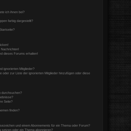
ete ich ihnen bei?
en farbig dargestellt?
tartseite?
icken!
 Nachrichten!
ed dieses Forums erhalten!
d ignorierten Mitglieder?
e oder zur Liste der ignorierten Mitglieder hinzufügen oder diese
en durchsuchen?
gebnisse?
re Seite?
hemen finden?
esezeichen und einem Abonnements für ein Thema oder Forum?
a setzen oder ein Thema abonnieren?