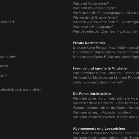
Was sind Moderatoren?
Was sind Benutzergruppen?
Wo finde ich die Benutzergruppen und wie tr
Wie werde ich Gruppenleiter?
anmelden?!
Weshalb werden verschiedene Benutzergrupp
Was ist eine Hauptgruppe?
Was bedeutet der „Das Team“-Link auf der S
Private Nachrichten
Ich kann keine Privaten Nachrichten versch
Ich bekomme ständig unerwünschte Private
 auftaucht?
Ich habe eine Spam-E-Mail von einem Mitgli
alsch!
Freunde und ignorierte Mitglieder
Wozu benötige ich die Listen der Freunde un
rden?
Wie kann ich Mitglieder zur Liste der Freund
wieder aus den Listen entfernen?
fgefordert, mich anzumelden.
Die Foren durchsuchen
Wie kann ich ein Forum oder mehrere For
Weshalb erhalte ich bei der Suche keine Er
Warum bekomme ich bei der Suche eine lee
Wie kann ich nach Mitgliedern suchen?
Wie kann ich meine eigenen Beiträge und T
Abonnements und Lesezeichen
Was ist der Unterschied zwischen einem L
Wie kann ich ein Lesezeichen auf ein Them