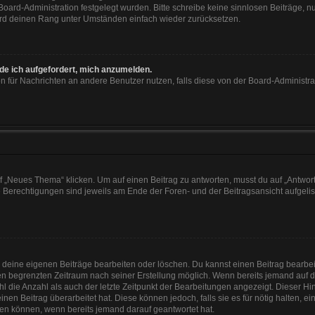
 Board-Administration festgelegt wurden. Bitte schreibe keine sinnlosen Beiträge
wird deinen Rang unter Umständen einfach wieder zurücksetzen.
rde ich aufgefordert, mich anzumelden.
ion für Nachrichten an andere Benutzer nutzen, falls diese von der Board-Administ
„Neues Thema“ klicken. Um auf einen Beitrag zu antworten, musst du auf „Antworte
e Berechtigungen sind jeweils am Ende der Foren- und der Beitragsansicht aufgeliste
r deine eigenen Beiträge bearbeiten oder löschen. Du kannst einen Beitrag bearbe
inen begrenzten Zeitraum nach seiner Erstellung möglich. Wenn bereits jemand auf de
 die Anzahl als auch der letzte Zeitpunkt der Bearbeitungen angezeigt. Dieser Hi
en Beitrag überarbeitet hat. Diese können jedoch, falls sie es für nötig halten, e
hen können, wenn bereits jemand darauf geantwortet hat.