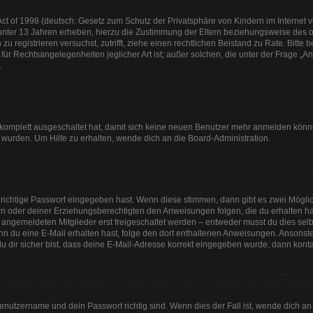
t of 1998 (deutsch: Gesetz zum Schutz der Privatsphäre von Kindern im Internet vo
unter 13 Jahren erheben, hierzu die Zustimmung der Eltern beziehungsweise des o
h zu registrieren versuchst, zutrifft, ziehe einen rechtlichen Beistand zu Rate. Bit
für Rechtsangelegenheiten jeglicher Art ist; außer solchen, die unter der Frage „
.
g komplett ausgeschaltet hat, damit sich keine neuen Benutzer mehr anmelden könn
 wurden. Um Hilfe zu erhalten, wende dich an die Board-Administration.
 richtige Passwort eingegeben hast. Wenn diese stimmen, dann gibt es zwei Mögl
tern oder deiner Erziehungsberechtigten den Anweisungen folgen, die du erhalten ha
u angemeldeten Mitglieder erst freigeschaltet werden – entweder musst du dies selbs
. Wenn du eine E-Mail erhalten hast, folge den dort enthaltenen Anweisungen. Anson
u dir sicher bist, dass deine E-Mail-Adresse korrekt eingegeben wurde, dann kontak
Benutzername und dein Passwort richtig sind. Wenn dies der Fall ist, wende dich a