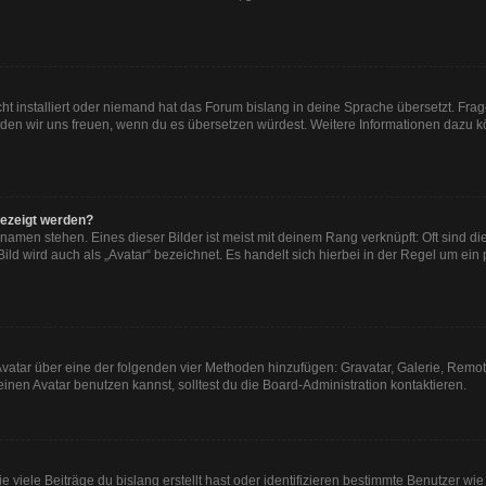
ht installiert oder niemand hat das Forum bislang in deine Sprache übersetzt. Frag
, würden wir uns freuen, wenn du es übersetzen würdest. Weitere Informationen dazu
gezeigt werden?
namen stehen. Eines dieser Bilder ist meist mit deinem Rang verknüpft: Oft sind di
ld wird auch als „Avatar“ bezeichnet. Es handelt sich hierbei in der Regel um ein
n Avatar über eine der folgenden vier Methoden hinzufügen: Gravatar, Galerie, Re
en Avatar benutzen kannst, solltest du die Board-Administration kontaktieren.
viele Beiträge du bislang erstellt hast oder identifizieren bestimmte Benutzer w