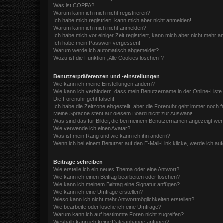
Was ist COPPA?
Warum kann ich mich nicht registrieren?
Ich habe mich registriert, kann mich aber nicht anmelden!
Warum kann ich mich nicht anmelden?
Ich habe mich vor einiger Zeit registriert, kann mich aber nicht mehr 
Ich habe mein Passwort vergessen!
Warum werde ich automatisch abgemeldet?
Wozu ist die Funktion „Alle Cookies löschen“?
Benutzerpräferenzen und -einstellungen
Wie kann ich meine Einstellungen ändern?
Wie kann ich verhindern, dass mein Benutzername in der Online-Liste
Die Forenuhr geht falsch!
Ich habe die Zeitzone eingestellt, aber die Forenuhr geht immer noch f
Meine Sprache steht auf diesem Board nicht zur Auswahl!
Was sind das für Bilder, die bei meinem Benutzernamen angezeigt we
Wie verwende ich einen Avatar?
Was ist mein Rang und wie kann ich ihn ändern?
Wenn ich bei einem Benutzer auf den E-Mail-Link klicke, werde ich au
Beiträge schreiben
Wie erstelle ich ein neues Thema oder eine Antwort?
Wie kann ich einen Beitrag bearbeiten oder löschen?
Wie kann ich meinem Beitrag eine Signatur anfügen?
Wie kann ich eine Umfrage erstellen?
Wieso kann ich nicht mehr Antwortmöglichkeiten erstellen?
Wie bearbeite oder lösche ich eine Umfrage?
Warum kann ich auf bestimmte Foren nicht zugreifen?
Weshalb kann ich keine Dateianhänge anfügen?