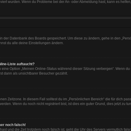
tiviert wurden. Wenn du Probleme bei der An- oder Abmeldung hast, kann es helfen
n in der Datenbank des Boards gespeichert. Um diese zu ändern, gehe in den „Persö
nst du alle deine Einstellungen ändern.
line-Liste auftaucht?
n eine Option „Meinen Online-Status während dieser Sitzung verbergen“. Wenn du d
st dann als unsichtbarer Besucher gezählt.
en Zeitzone. In diesem Fall solltest du im „Persönlichen Bereich“ die für dich passe
den. Wenn du noch nicht registriert bist, ist dies ein guter Grund, dies jetzt zu tun
mer noch falsch!
t hast und die Zeit trotzdem noch falsch ist, geht die Uhr des Servers vermutlich fal