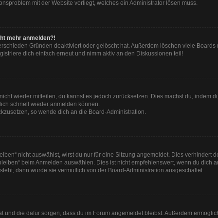
tionsproblem mit der Website vorliegt, welches ein Administrator lösen muss.
nicht mehr anmelden?!
erschieden Gründen deaktiviert oder gelöscht hat. Außerdem löschen viele Boards r
striere dich einfach erneut und nimm aktiv an den Diskussionen teil!
t nicht wieder mitteilen, du kannst es jedoch zurücksetzen. Dies machst du, indem 
 dich schnell wieder anmelden können.
ückzusetzen, so wende dich an die Board-Administration.
en“ nicht auswählst, wirst du nur für eine Sitzung angemeldet. Dies verhindert 
leiben“ beim Anmelden auswählen. Dies ist nicht empfehlenswert, wenn du dich an
 steht, dann wurde sie vermutlich von der Board-Administration ausgeschaltet.
 hat und die dafür sorgen, dass du im Forum angemeldet bleibst. Außerdem ermögli