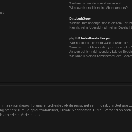
Wie kann ich ein Forum abonnieren?
Wie deaktiviere ich meine Abonnements?
gs?
Dateianhänge
Welche Dateianhänge sind in diesem Forum
Kann ich eine Übersicht all meiner Dateian
phpBB betreffende Fragen
Wer hat diese Forensoftware entwickelt?
Warum ist Funktion x oder y nicht enthalten
An wen soll ich mich wenden, falls es Besc
Wie kann ich einen Administrator des Board
nistration dieses Forums entscheidet, ob du registriert sein musst, um Beiträge zu s
ung stehen: zum Beispiel Avatarbilder, Private Nachrichten, E-Mail-Versand an ander
r zahlreiche Vorteile bietet.