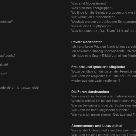
Was sind Moderatoren?
Was sind Benutzergruppen?
Wo finde ich die Benutzergruppen und wie tr
Wie werde ich Gruppenleiter?
anmelden?!
Weshalb werden verschiedene Benutzergrupp
Was ist eine Hauptgruppe?
Was bedeutet der „Das Team“-Link auf der S
Private Nachrichten
Ich kann keine Privaten Nachrichten versch
Ich bekomme ständig unerwünschte Private
 auftaucht?
Ich habe eine Spam-E-Mail von einem Mitgli
alsch!
Freunde und ignorierte Mitglieder
Wozu benötige ich die Listen der Freunde un
rden?
Wie kann ich Mitglieder zur Liste der Freund
wieder aus den Listen entfernen?
fgefordert, mich anzumelden.
Die Foren durchsuchen
Wie kann ich ein Forum oder mehrere For
Weshalb erhalte ich bei der Suche keine Er
Warum bekomme ich bei der Suche eine lee
Wie kann ich nach Mitgliedern suchen?
Wie kann ich meine eigenen Beiträge und T
Abonnements und Lesezeichen
Was ist der Unterschied zwischen einem L
Wie kann ich ein Lesezeichen auf ein Them