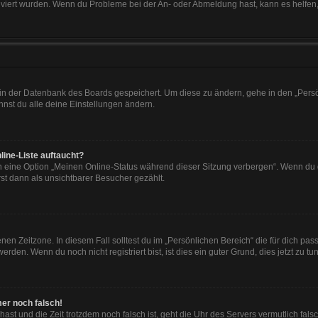
tiviert wurden. Wenn du Probleme bei der An- oder Abmeldung hast, kann es helfen
n in der Datenbank des Boards gespeichert. Um diese zu ändern, gehe in den „Persö
nst du alle deine Einstellungen ändern.
line-Liste auftaucht?
n eine Option „Meinen Online-Status während dieser Sitzung verbergen“. Wenn du d
st dann als unsichtbarer Besucher gezählt.
en Zeitzone. In diesem Fall solltest du im „Persönlichen Bereich“ die für dich passe
den. Wenn du noch nicht registriert bist, ist dies ein guter Grund, dies jetzt zu tun
mer noch falsch!
t hast und die Zeit trotzdem noch falsch ist, geht die Uhr des Servers vermutlich fal