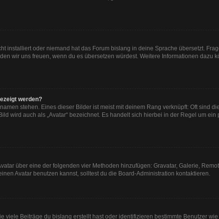
ht installiert oder niemand hat das Forum bislang in deine Sprache übersetzt. Frag
, würden wir uns freuen, wenn du es übersetzen würdest. Weitere Informationen dazu
gezeigt werden?
namen stehen. Eines dieser Bilder ist meist mit deinem Rang verknüpft: Oft sind di
ld wird auch als „Avatar“ bezeichnet. Es handelt sich hierbei in der Regel um ein
n Avatar über eine der folgenden vier Methoden hinzufügen: Gravatar, Galerie, Re
en Avatar benutzen kannst, solltest du die Board-Administration kontaktieren.
viele Beiträge du bislang erstellt hast oder identifizieren bestimmte Benutzer w