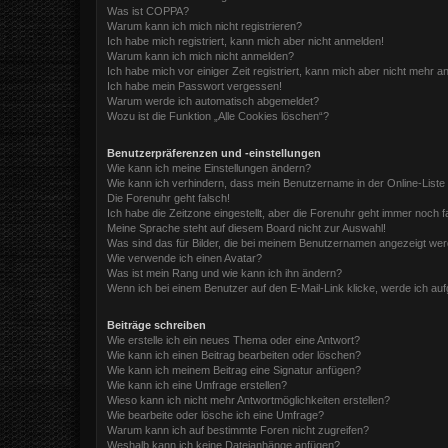
Was ist COPPA?
Warum kann ich mich nicht registrieren?
Ich habe mich registriert, kann mich aber nicht anmelden!
Warum kann ich mich nicht anmelden?
Ich habe mich vor einiger Zeit registriert, kann mich aber nicht mehr 
Ich habe mein Passwort vergessen!
Warum werde ich automatisch abgemeldet?
Wozu ist die Funktion „Alle Cookies löschen“?
Benutzerpräferenzen und -einstellungen
Wie kann ich meine Einstellungen ändern?
Wie kann ich verhindern, dass mein Benutzername in der Online-Liste
Die Forenuhr geht falsch!
Ich habe die Zeitzone eingestellt, aber die Forenuhr geht immer noch f
Meine Sprache steht auf diesem Board nicht zur Auswahl!
Was sind das für Bilder, die bei meinem Benutzernamen angezeigt we
Wie verwende ich einen Avatar?
Was ist mein Rang und wie kann ich ihn ändern?
Wenn ich bei einem Benutzer auf den E-Mail-Link klicke, werde ich au
Beiträge schreiben
Wie erstelle ich ein neues Thema oder eine Antwort?
Wie kann ich einen Beitrag bearbeiten oder löschen?
Wie kann ich meinem Beitrag eine Signatur anfügen?
Wie kann ich eine Umfrage erstellen?
Wieso kann ich nicht mehr Antwortmöglichkeiten erstellen?
Wie bearbeite oder lösche ich eine Umfrage?
Warum kann ich auf bestimmte Foren nicht zugreifen?
Weshalb kann ich keine Dateianhänge anfügen?