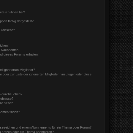
ete ich ihnen bei?
en farbig dargestellt?
tartseite?
icken!
 Nachrichten!
ed dieses Forums erhalten!
d ignorierten Mitglieder?
e oder zur Liste der ignorierten Mitglieder hinzufügen oder diese
en durchsuchen?
gebnisse?
re Seite?
hemen finden?
esezeichen und einem Abonnements für ein Thema oder Forum?
a setzen oder ein Thema abonnieren?