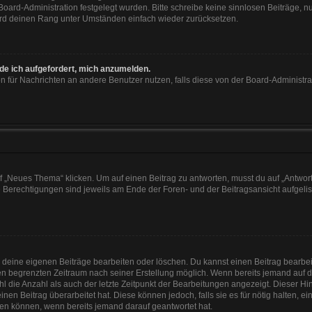
 Board-Administration festgelegt wurden. Bitte schreibe keine sinnlosen Beiträge
wird deinen Rang unter Umständen einfach wieder zurücksetzen.
rde ich aufgefordert, mich anzumelden.
ion für Nachrichten an andere Benutzer nutzen, falls diese von der Board-Administ
„Neues Thema“ klicken. Um auf einen Beitrag zu antworten, musst du auf „Antworte
e Berechtigungen sind jeweils am Ende der Foren- und der Beitragsansicht aufgeliste
r deine eigenen Beiträge bearbeiten oder löschen. Du kannst einen Beitrag bearbe
inen begrenzten Zeitraum nach seiner Erstellung möglich. Wenn bereits jemand auf de
 die Anzahl als auch der letzte Zeitpunkt der Bearbeitungen angezeigt. Dieser Hi
en Beitrag überarbeitet hat. Diese können jedoch, falls sie es für nötig halten, e
hen können, wenn bereits jemand darauf geantwortet hat.