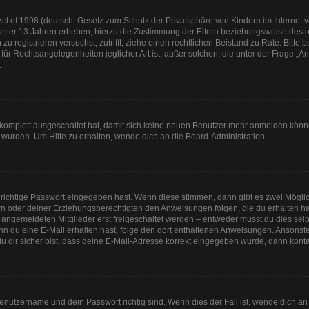
t of 1998 (deutsch: Gesetz zum Schutz der Privatsphäre von Kindern im Internet vo
unter 13 Jahren erheben, hierzu die Zustimmung der Eltern beziehungsweise des o
h zu registrieren versuchst, zutrifft, ziehe einen rechtlichen Beistand zu Rate. Bit
für Rechtsangelegenheiten jeglicher Art ist; außer solchen, die unter der Frage „
.
g komplett ausgeschaltet hat, damit sich keine neuen Benutzer mehr anmelden könn
 wurden. Um Hilfe zu erhalten, wende dich an die Board-Administration.
 richtige Passwort eingegeben hast. Wenn diese stimmen, dann gibt es zwei Mögl
tern oder deiner Erziehungsberechtigten den Anweisungen folgen, die du erhalten ha
u angemeldeten Mitglieder erst freigeschaltet werden – entweder musst du dies selbs
. Wenn du eine E-Mail erhalten hast, folge den dort enthaltenen Anweisungen. Anson
u dir sicher bist, dass deine E-Mail-Adresse korrekt eingegeben wurde, dann kontak
Benutzername und dein Passwort richtig sind. Wenn dies der Fall ist, wende dich a