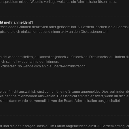
tionsproblem mit der Website vorliegt, welches ein Administrator lösen muss.
nicht mehr anmelden?!
erschieden Gründen deaktiviert oder gelöscht hat. Außerdem löschen viele Boards r
striere dich einfach erneut und nimm aktiv an den Diskussionen teil!
t nicht wieder mitteilen, du kannst es jedoch zurücksetzen. Dies machst du, indem 
 dich schnell wieder anmelden können.
ückzusetzen, so wende dich an die Board-Administration.
en“ nicht auswählst, wirst du nur für eine Sitzung angemeldet. Dies verhindert 
leiben“ beim Anmelden auswählen. Dies ist nicht empfehlenswert, wenn du dich an
 steht, dann wurde sie vermutlich von der Board-Administration ausgeschaltet.
 hat und die dafür sorgen, dass du im Forum angemeldet bleibst. Außerdem ermögli