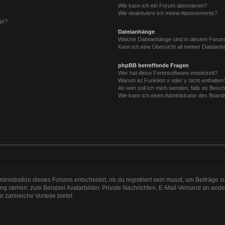
Wie kann ich ein Forum abonnieren?
Wie deaktiviere ich meine Abonnements?
gs?
Dateianhänge
Welche Dateianhänge sind in diesem Forum
Kann ich eine Übersicht all meiner Dateian
phpBB betreffende Fragen
Wer hat diese Forensoftware entwickelt?
Warum ist Funktion x oder y nicht enthalten
An wen soll ich mich wenden, falls es Besc
Wie kann ich einen Administrator des Board
nistration dieses Forums entscheidet, ob du registriert sein musst, um Beiträge zu s
ung stehen: zum Beispiel Avatarbilder, Private Nachrichten, E-Mail-Versand an ander
r zahlreiche Vorteile bietet.