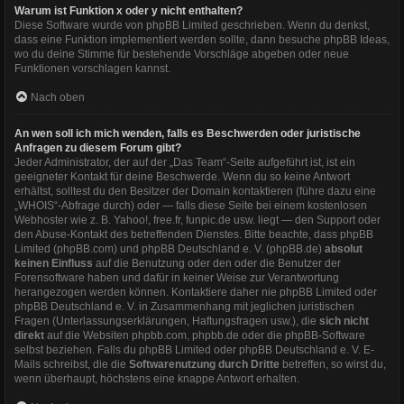
Warum ist Funktion x oder y nicht enthalten?
Diese Software wurde von phpBB Limited geschrieben. Wenn du denkst,
dass eine Funktion implementiert werden sollte, dann besuche
phpBB Ideas
,
wo du deine Stimme für bestehende Vorschläge abgeben oder neue
Funktionen vorschlagen kannst.
Nach oben
An wen soll ich mich wenden, falls es Beschwerden oder juristische
Anfragen zu diesem Forum gibt?
Jeder Administrator, der auf der „Das Team“-Seite aufgeführt ist, ist ein
geeigneter Kontakt für deine Beschwerde. Wenn du so keine Antwort
erhältst, solltest du den Besitzer der Domain kontaktieren (führe dazu eine
„WHOIS“-Abfrage
durch) oder — falls diese Seite bei einem kostenlosen
Webhoster wie z. B. Yahoo!, free.fr, funpic.de usw. liegt — den Support oder
den Abuse-Kontakt des betreffenden Dienstes. Bitte beachte, dass phpBB
Limited (phpBB.com) und phpBB Deutschland e. V. (phpBB.de)
absolut
keinen Einfluss
auf die Benutzung oder den oder die Benutzer der
Forensoftware haben und dafür in keiner Weise zur Verantwortung
herangezogen werden können. Kontaktiere daher nie phpBB Limited oder
phpBB Deutschland e. V. in Zusammenhang mit jeglichen juristischen
Fragen (Unterlassungserklärungen, Haftungsfragen usw.), die
sich nicht
direkt
auf die Websiten phpbb.com, phpbb.de oder die phpBB-Software
selbst beziehen. Falls du phpBB Limited oder phpBB Deutschland e. V. E-
Mails schreibst, die die
Softwarenutzung durch Dritte
betreffen, so wirst du,
wenn überhaupt, höchstens eine knappe Antwort erhalten.