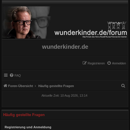
wunderkinder.de
Registrieren
Anmelden
FAQ
S
Foren-Übersicht
Häufig gestellte Fragen
u
Aktuelle Zeit: 10 Aug 2026, 13:14
c
h
e
Häufig gestellte Fragen
Registrierung und Anmeldung