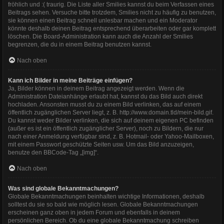
fröhlich und :( traurig. Die Liste aller Smilies kannst du beim Verfassen eines
Beitrags sehen. Versuche bitte trotzdem, Smilies nicht zu häufig zu benutzen,
sie können einen Beitrag schnell unlesbar machen und ein Moderator
könnte deshalb deinen Beitrag entsprechend überarbeiten oder gar komplett
löschen. Die Board-Administration kann auch die Anzahl der Smilies
begrenzen, die du in einem Beitrag benutzen kannst.
Nach oben
Kann ich Bilder in meine Beiträge einfügen?
Ja, Bilder können in deinem Beitrag angezeigt werden. Wenn die
Administration Dateianhänge erlaubt hat, kannst du das Bild auch direkt
hochladen. Ansonsten musst du zu einem Bild verlinken, das auf einem
öffentlich zugänglichen Server liegt, z. B. http://www.domain.tld/mein-bild.gif.
Du kannst weder Bilder verlinken, die sich auf deinem eigenen PC befinden
(außer es ist ein öffentlich zugänglicher Server), noch zu Bildern, die nur
nach einer Anmeldung verfügbar sind, z. B. Hotmail- oder Yahoo-Mailboxen,
mit einem Passwort geschützte Seiten usw. Um das Bild anzuzeigen,
benutze den BBCode-Tag „[img]“.
Nach oben
Was sind globale Bekanntmachungen?
Globale Bekanntmachungen beinhalten wichtige Informationen, deshalb
solltest du sie so bald wie möglich lesen. Globale Bekanntmachungen
erscheinen ganz oben in jedem Forum und ebenfalls in deinem
persönlichen Bereich. Ob du eine globale Bekanntmachung schreiben