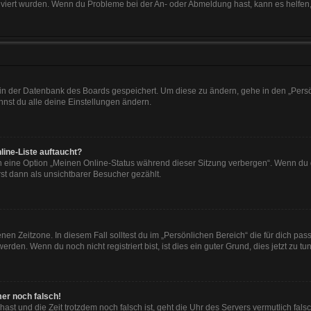
tiviert wurden. Wenn du Probleme bei der An- oder Abmeldung hast, kann es helfen
n in der Datenbank des Boards gespeichert. Um diese zu ändern, gehe in den „Persö
nst du alle deine Einstellungen ändern.
line-Liste auftaucht?
n eine Option „Meinen Online-Status während dieser Sitzung verbergen“. Wenn du d
st dann als unsichtbarer Besucher gezählt.
en Zeitzone. In diesem Fall solltest du im „Persönlichen Bereich“ die für dich passe
den. Wenn du noch nicht registriert bist, ist dies ein guter Grund, dies jetzt zu tun
mer noch falsch!
t hast und die Zeit trotzdem noch falsch ist, geht die Uhr des Servers vermutlich fal