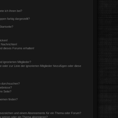
ete ich ihnen bei?
en farbig dargestellt?
tartseite?
icken!
 Nachrichten!
ed dieses Forums erhalten!
d ignorierten Mitglieder?
e oder zur Liste der ignorierten Mitglieder hinzufügen oder diese
en durchsuchen?
gebnisse?
re Seite?
hemen finden?
esezeichen und einem Abonnements für ein Thema oder Forum?
a setzen oder ein Thema abonnieren?