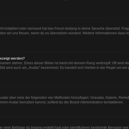
ht installiert oder niemand hat das Forum bislang in deine Sprache übersetzt. Frag
, würden wir uns freuen, wenn du es übersetzen würdest. Weitere Informationen dazu
gezeigt werden?
namen stehen. Eines dieser Bilder ist meist mit deinem Rang verknüpft: Oft sind di
ld wird auch als „Avatar“ bezeichnet. Es handelt sich hierbei in der Regel um ein
n Avatar über eine der folgenden vier Methoden hinzufügen: Gravatar, Galerie, Re
en Avatar benutzen kannst, solltest du die Board-Administration kontaktieren.
viele Beiträge du bislang erstellt hast oder identifizieren bestimmte Benutzer w