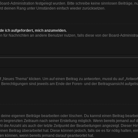
 Board-Administration festgelegt wurden. Bitte schreibe keine sinnlosen Beiträge
wird deinen Rang unter Umständen einfach wieder zurücksetzen.
rde ich aufgefordert, mich anzumelden.
ion für Nachrichten an andere Benutzer nutzen, falls diese von der Board-Administ
„Neues Thema“ klicken. Um auf einen Beitrag zu antworten, musst du auf „Antworte
e Berechtigungen sind jeweils am Ende der Foren- und der Beitragsansicht aufgeliste
r deine eigenen Beiträge bearbeiten oder löschen. Du kannst einen Beitrag bearbe
inen begrenzten Zeitraum nach seiner Erstellung möglich. Wenn bereits jemand auf de
 die Anzahl als auch der letzte Zeitpunkt der Bearbeitungen angezeigt. Dieser Hi
en Beitrag überarbeitet hat. Diese können jedoch, falls sie es für nötig halten, e
hen können, wenn bereits jemand darauf geantwortet hat.