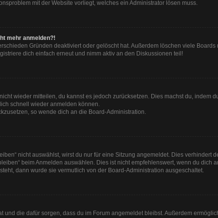
tionsproblem mit der Website vorliegt, welches ein Administrator lösen muss.
nicht mehr anmelden?!
erschieden Gründen deaktiviert oder gelöscht hat. Außerdem löschen viele Boards r
striere dich einfach erneut und nimm aktiv an den Diskussionen teil!
t nicht wieder mitteilen, du kannst es jedoch zurücksetzen. Dies machst du, indem 
 dich schnell wieder anmelden können.
ückzusetzen, so wende dich an die Board-Administration.
en“ nicht auswählst, wirst du nur für eine Sitzung angemeldet. Dies verhindert 
leiben“ beim Anmelden auswählen. Dies ist nicht empfehlenswert, wenn du dich an
 steht, dann wurde sie vermutlich von der Board-Administration ausgeschaltet.
 hat und die dafür sorgen, dass du im Forum angemeldet bleibst. Außerdem ermögli