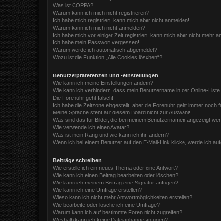
Was ist COPPA?
Warum kann ich mich nicht registrieren?
Ich habe mich registriert, kann mich aber nicht anmelden!
Warum kann ich mich nicht anmelden?
Ich habe mich vor einiger Zeit registriert, kann mich aber nicht mehr 
Ich habe mein Passwort vergessen!
Warum werde ich automatisch abgemeldet?
Wozu ist die Funktion „Alle Cookies löschen“?
Benutzerpräferenzen und -einstellungen
Wie kann ich meine Einstellungen ändern?
Wie kann ich verhindern, dass mein Benutzername in der Online-Liste
Die Forenuhr geht falsch!
Ich habe die Zeitzone eingestellt, aber die Forenuhr geht immer noch f
Meine Sprache steht auf diesem Board nicht zur Auswahl!
Was sind das für Bilder, die bei meinem Benutzernamen angezeigt we
Wie verwende ich einen Avatar?
Was ist mein Rang und wie kann ich ihn ändern?
Wenn ich bei einem Benutzer auf den E-Mail-Link klicke, werde ich au
Beiträge schreiben
Wie erstelle ich ein neues Thema oder eine Antwort?
Wie kann ich einen Beitrag bearbeiten oder löschen?
Wie kann ich meinem Beitrag eine Signatur anfügen?
Wie kann ich eine Umfrage erstellen?
Wieso kann ich nicht mehr Antwortmöglichkeiten erstellen?
Wie bearbeite oder lösche ich eine Umfrage?
Warum kann ich auf bestimmte Foren nicht zugreifen?
Weshalb kann ich keine Dateianhänge anfügen?