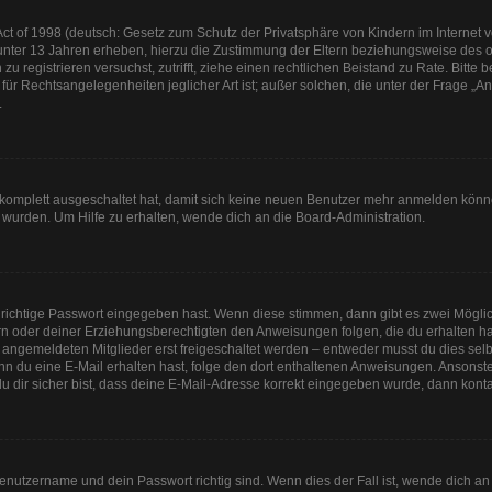
t of 1998 (deutsch: Gesetz zum Schutz der Privatsphäre von Kindern im Internet vo
unter 13 Jahren erheben, hierzu die Zustimmung der Eltern beziehungsweise des o
h zu registrieren versuchst, zutrifft, ziehe einen rechtlichen Beistand zu Rate. Bit
für Rechtsangelegenheiten jeglicher Art ist; außer solchen, die unter der Frage „
.
g komplett ausgeschaltet hat, damit sich keine neuen Benutzer mehr anmelden könn
 wurden. Um Hilfe zu erhalten, wende dich an die Board-Administration.
 richtige Passwort eingegeben hast. Wenn diese stimmen, dann gibt es zwei Mögl
tern oder deiner Erziehungsberechtigten den Anweisungen folgen, die du erhalten ha
u angemeldeten Mitglieder erst freigeschaltet werden – entweder musst du dies selbs
. Wenn du eine E-Mail erhalten hast, folge den dort enthaltenen Anweisungen. Anson
u dir sicher bist, dass deine E-Mail-Adresse korrekt eingegeben wurde, dann kontak
Benutzername und dein Passwort richtig sind. Wenn dies der Fall ist, wende dich a