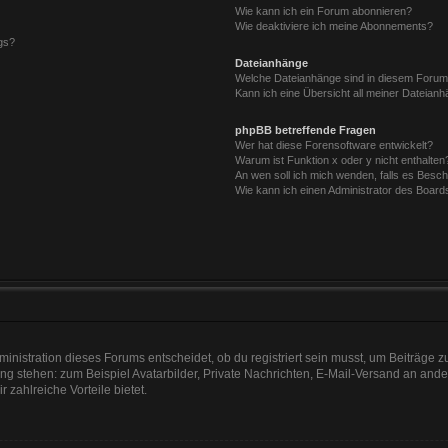
Wie kann ich ein Forum abonnieren?
Wie deaktiviere ich meine Abonnements?
gs?
Dateianhänge
Welche Dateianhänge sind in diesem Forum
Kann ich eine Übersicht all meiner Dateian
phpBB betreffende Fragen
Wer hat diese Forensoftware entwickelt?
Warum ist Funktion x oder y nicht enthalten
An wen soll ich mich wenden, falls es Besc
Wie kann ich einen Administrator des Board
nistration dieses Forums entscheidet, ob du registriert sein musst, um Beiträge zu s
ung stehen: zum Beispiel Avatarbilder, Private Nachrichten, E-Mail-Versand an ander
r zahlreiche Vorteile bietet.