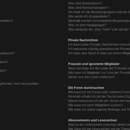
Was sind Moderatoren?
Was sind Benutzergruppen?
Wo finde ich die Benutzergruppen und wie tr
Wie werde ich Gruppenleiter?
anmelden?!
Weshalb werden verschiedene Benutzergrupp
Was ist eine Hauptgruppe?
Was bedeutet der „Das Team“-Link auf der S
Private Nachrichten
Ich kann keine Privaten Nachrichten versch
Ich bekomme ständig unerwünschte Private
 auftaucht?
Ich habe eine Spam-E-Mail von einem Mitgli
alsch!
Freunde und ignorierte Mitglieder
Wozu benötige ich die Listen der Freunde un
rden?
Wie kann ich Mitglieder zur Liste der Freund
wieder aus den Listen entfernen?
fgefordert, mich anzumelden.
Die Foren durchsuchen
Wie kann ich ein Forum oder mehrere For
Weshalb erhalte ich bei der Suche keine Er
Warum bekomme ich bei der Suche eine lee
Wie kann ich nach Mitgliedern suchen?
Wie kann ich meine eigenen Beiträge und T
Abonnements und Lesezeichen
Was ist der Unterschied zwischen einem L
Wie kann ich ein Lesezeichen auf ein Them