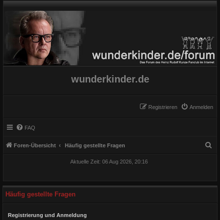
wunderkinder.de
Registrieren
Anmelden
FAQ
S
Foren-Übersicht
Häufig gestellte Fragen
u
Aktuelle Zeit: 06 Aug 2026, 20:16
c
h
e
Häufig gestellte Fragen
Registrierung und Anmeldung