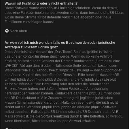
Warum ist Funktion x oder y nicht enthalten?
Diese Software wurde von phpBB Limited geschrieben. Wenn du denkst,
dass eine Funktion implementiert werden sollte, dann besuche
phpBB Ideas
,
wo du deine Stimme für bestehende Vorschläge abgeben oder neue
Funktionen vorschlagen kannst.
Nach oben
An wen soll ich mich wenden, falls es Beschwerden oder juristische
Anfragen zu diesem Forum gibt?
Jeder Administrator, der auf der „Das Team“-Seite aufgeführt ist, ist ein
geeigneter Kontakt für deine Beschwerde. Wenn du so keine Antwort
erhältst, solltest du den Besitzer der Domain kontaktieren (führe dazu eine
„WHOIS“-Abfrage
durch) oder — falls diese Seite bei einem kostenlosen
Webhoster wie z. B. Yahoo!, free.fr, funpic.de usw. liegt — den Support oder
den Abuse-Kontakt des betreffenden Dienstes. Bitte beachte, dass phpBB
Limited (phpBB.com) und phpBB Deutschland e. V. (phpBB.de)
absolut
keinen Einfluss
auf die Benutzung oder den oder die Benutzer der
Forensoftware haben und dafür in keiner Weise zur Verantwortung
herangezogen werden können. Kontaktiere daher nie phpBB Limited oder
phpBB Deutschland e. V. in Zusammenhang mit jeglichen juristischen
Fragen (Unterlassungserklärungen, Haftungsfragen usw.), die
sich nicht
direkt
auf die Websiten phpbb.com, phpbb.de oder die phpBB-Software
selbst beziehen. Falls du phpBB Limited oder phpBB Deutschland e. V. E-
Mails schreibst, die die
Softwarenutzung durch Dritte
betreffen, so wirst du,
wenn überhaupt, höchstens eine knappe Antwort erhalten.