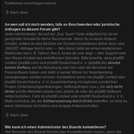
Funktionen vorschlagen kannst.
Nach oben
An wen soll ich mich wenden, falls es Beschwerden oder juristische
Anfragen zu diesem Forum gibt?
Jeder Administrator, der auf der „Das Team“-Seite aufgeführt ist, ist ein
geeigneter Kontakt für deine Beschwerde. Wenn du so keine Antwort
erhältst, solltest du den Besitzer der Domain kontaktieren (führe dazu eine
„WHOIS“-Abfrage
durch) oder — falls diese Seite bei einem kostenlosen
Webhoster wie z. B. Yahoo!, free.fr, funpic.de usw. liegt — den Support oder
den Abuse-Kontakt des betreffenden Dienstes. Bitte beachte, dass phpBB
Limited (phpBB.com) und phpBB Deutschland e. V. (phpBB.de)
absolut
keinen Einfluss
auf die Benutzung oder den oder die Benutzer der
Forensoftware haben und dafür in keiner Weise zur Verantwortung
herangezogen werden können. Kontaktiere daher nie phpBB Limited oder
phpBB Deutschland e. V. in Zusammenhang mit jeglichen juristischen
Fragen (Unterlassungserklärungen, Haftungsfragen usw.), die
sich nicht
direkt
auf die Websiten phpbb.com, phpbb.de oder die phpBB-Software
selbst beziehen. Falls du phpBB Limited oder phpBB Deutschland e. V. E-
Mails schreibst, die die
Softwarenutzung durch Dritte
betreffen, so wirst du,
wenn überhaupt, höchstens eine knappe Antwort erhalten.
Nach oben
Wie kann ich einen Administrator des Boards kontaktieren?
Alle Benutzer des Boards können das Kontaktformular nutzen, wenn die