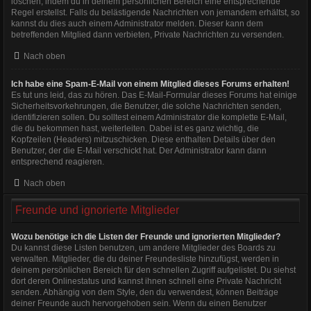
löschen, indem du in deinem persönlichen Bereich eine entsprechende
Regel erstellst. Falls du belästigende Nachrichten von jemandem erhältst, so
kannst du dies auch einem Administrator melden. Dieser kann dem
betreffenden Mitglied dann verbieten, Private Nachrichten zu versenden.
Nach oben
Ich habe eine Spam-E-Mail von einem Mitglied dieses Forums erhalten!
Es tut uns leid, das zu hören. Das E-Mail-Formular dieses Forums hat einige
Sicherheitsvorkehrungen, die Benutzer, die solche Nachrichten senden,
identifizieren sollen. Du solltest einem Administrator die komplette E-Mail,
die du bekommen hast, weiterleiten. Dabei ist es ganz wichtig, die
Kopfzeilen (Headers) mitzuschicken. Diese enthalten Details über den
Benutzer, der die E-Mail verschickt hat. Der Administrator kann dann
entsprechend reagieren.
Nach oben
Freunde und ignorierte Mitglieder
Wozu benötige ich die Listen der Freunde und ignorierten Mitglieder?
Du kannst diese Listen benutzen, um andere Mitglieder des Boards zu
verwalten. Mitglieder, die du deiner Freundesliste hinzufügst, werden in
deinem persönlichen Bereich für den schnellen Zugriff aufgelistet. Du siehst
dort deren Onlinestatus und kannst ihnen schnell eine Private Nachricht
senden. Abhängig von dem Style, den du verwendest, können Beiträge
deiner Freunde auch hervorgehoben sein. Wenn du einen Benutzer