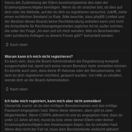
hierzu die Zustimmung der Eltern beziehungsweise des oder der
Erziehungsberechtigten benötigen. Wenn du dir unsicher bist, ob dies auf
dich oder die Website, auf der du dich zu registrieren versuchst, zutrifft, ziehe
einen rechtlichen Beistand zu Rate. Bitte beachte, dass phpBB Limited und
der Besitzer dieses Boards keine Rechtsberatung anbieten kann und nicht
die Anlaufstelle für Rechtsangelegenheiten jeglicher Art ist; außer solchen,
die unter der Frage „An wen soll ich mich wenden, falls es Beschwerden
oder juristische Anfragen zu diesem Forum gibt?“ behandelt werden.
Nach oben
Warum kann ich mich nicht registrieren?
Es kann sein, dass die Board-Administration die Registrierung komplett
ausgeschaltet hat, damit sich keine neuen Benutzer mehr anmelden können.
Es könnte auch sein, dass deine IP-Adresse oder der Benutzername, mit
dem du dich registrieren möchtest, gesperrt wurden. Um Hilfe zu erhalten,
wende dich an die Board-Administration.
Nach oben
Ich habe mich registriert, kann mich aber nicht anmelden!
Überprüfe zuerst, ob du den richtigen Benutzernamen und das richtige
Passwort eingegeben hast. Wenn diese stimmen, dann gibt es zwei
Möglichkeiten. Wenn
COPPA
aktiviert ist und du angegeben hast, dass du
unter 13 Jahre alt bist, musst du bzw. einer deiner Eltern oder deiner
Erziehungsberechtigten den Anweisungen folgen, die du erhalten hast.
Wenn dies nicht der Fall ist, muss dein Benutzerkonto vielleicht aktiviert