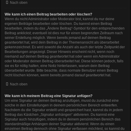
Nach oben
Wie kann ich einen Beitrag bearbeiten oder löschen?
Wenn du nicht Administrator oder Moderator bist, kannst du nur deine
eigenen Beiträge bearbeiten oder löschen. Du kannst einen Beitrag
bearbeiten, indem du das „Ändere Beitrag“-Symbol für den entsprechenden
Beitrag anklickst; eventuell ist dies nur für einen begrenzten Zeitraum nach
seiner Erstellung möglich. Wenn bereits jemand auf deinen Beitrag
geantwortet hat, wird dein Beitrag in der Themenansicht als überarbeitet
gekennzeichnet. Es wird sowohl die Anzahl als auch der letzte Zeitpunkt der
Bearbeitungen angezeigt. Dieser Hinweis erscheint nicht, wenn noch
niemand auf deinen Beitrag geantwortet hat oder wenn ein Administrator
oder Moderator deinen Beitrag überarbeitet hat. Diese können jedoch, falls
sie es für nötig halten, eine Notiz hinterlassen, warum dein Beitrag
überarbeitet wurde. Bitte beachte, dass normale Benutzer einen Beitrag
nicht löschen können, wenn bereits jemand darauf geantwortet hat.
Nach oben
Wie kann ich meinem Beitrag eine Signatur anfügen?
Um eine Signatur an deinen Beitrag anzufügen, musst du zunächst eine
solche in den Einstellungen in deinem persönlichen Bereich entwerfen.
Nachdem du die Signatur erstellt und gespeichert hast, kannst du in jedem
Beitrag das Kästchen „Signatur anhängen“ aktivieren. Du kannst eine
Signatur auch hinzufügen, indem du in deinem persönlichen Bereich das
standardmäßige Anhängen deiner Signatur aktivierst. Wenn du einen
einzelnen Beitrag dennoch ohne Signatur verfassen möchtest, so kannst du