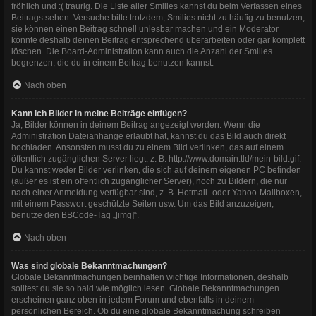
fröhlich und :( traurig. Die Liste aller Smilies kannst du beim Verfassen eines
Beitrags sehen. Versuche bitte trotzdem, Smilies nicht zu häufig zu benutzen,
sie können einen Beitrag schnell unlesbar machen und ein Moderator
könnte deshalb deinen Beitrag entsprechend überarbeiten oder gar komplett
löschen. Die Board-Administration kann auch die Anzahl der Smilies
begrenzen, die du in einem Beitrag benutzen kannst.
Nach oben
Kann ich Bilder in meine Beiträge einfügen?
Ja, Bilder können in deinem Beitrag angezeigt werden. Wenn die
Administration Dateianhänge erlaubt hat, kannst du das Bild auch direkt
hochladen. Ansonsten musst du zu einem Bild verlinken, das auf einem
öffentlich zugänglichen Server liegt, z. B. http://www.domain.tld/mein-bild.gif.
Du kannst weder Bilder verlinken, die sich auf deinem eigenen PC befinden
(außer es ist ein öffentlich zugänglicher Server), noch zu Bildern, die nur
nach einer Anmeldung verfügbar sind, z. B. Hotmail- oder Yahoo-Mailboxen,
mit einem Passwort geschützte Seiten usw. Um das Bild anzuzeigen,
benutze den BBCode-Tag „[img]“.
Nach oben
Was sind globale Bekanntmachungen?
Globale Bekanntmachungen beinhalten wichtige Informationen, deshalb
solltest du sie so bald wie möglich lesen. Globale Bekanntmachungen
erscheinen ganz oben in jedem Forum und ebenfalls in deinem
persönlichen Bereich. Ob du eine globale Bekanntmachung schreiben