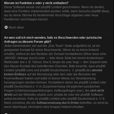
Warum ist Funktion x oder y nicht enthalten?
Diese Software wurde von phpBB Limited geschrieben. Wenn du denkst,
dass eine Funktion implementiert werden sollte, dann besuche
phpBB Ideas
,
wo du deine Stimme für bestehende Vorschläge abgeben oder neue
Funktionen vorschlagen kannst.
Nach oben
An wen soll ich mich wenden, falls es Beschwerden oder juristische
Anfragen zu diesem Forum gibt?
Jeder Administrator, der auf der „Das Team“-Seite aufgeführt ist, ist ein
geeigneter Kontakt für deine Beschwerde. Wenn du so keine Antwort
erhältst, solltest du den Besitzer der Domain kontaktieren (führe dazu eine
„WHOIS“-Abfrage
durch) oder — falls diese Seite bei einem kostenlosen
Webhoster wie z. B. Yahoo!, free.fr, funpic.de usw. liegt — den Support oder
den Abuse-Kontakt des betreffenden Dienstes. Bitte beachte, dass phpBB
Limited (phpBB.com) und phpBB Deutschland e. V. (phpBB.de)
absolut
keinen Einfluss
auf die Benutzung oder den oder die Benutzer der
Forensoftware haben und dafür in keiner Weise zur Verantwortung
herangezogen werden können. Kontaktiere daher nie phpBB Limited oder
phpBB Deutschland e. V. in Zusammenhang mit jeglichen juristischen
Fragen (Unterlassungserklärungen, Haftungsfragen usw.), die
sich nicht
direkt
auf die Websiten phpbb.com, phpbb.de oder die phpBB-Software
selbst beziehen. Falls du phpBB Limited oder phpBB Deutschland e. V. E-
Mails schreibst, die die
Softwarenutzung durch Dritte
betreffen, so wirst du,
wenn überhaupt, höchstens eine knappe Antwort erhalten.