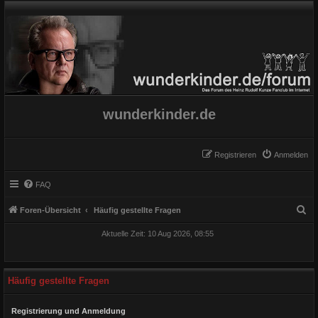
wunderkinder.de
Registrieren
Anmelden
FAQ
S
Foren-Übersicht
Häufig gestellte Fragen
u
Aktuelle Zeit: 10 Aug 2026, 08:55
c
h
e
Häufig gestellte Fragen
Registrierung und Anmeldung