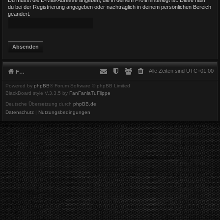
du bei der Registrierung angegeben oder nachträglich in deinem persönlichen Bereich
geändert.
Alle Zeiten sind
UTC+01:00
Foren-Übersicht
Powered by
phpBB
® Forum Software © phpBB Limited
BlackBoard style V.3.3.5 by
FanFanlaTuFlippe
Deutsche Übersetzung durch
phpBB.de
Datenschutz
|
Nutzungsbedingungen