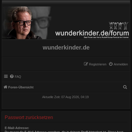
wunderkinder.de
Registrieren
Anmelden
FAQ
S
Foren-Übersicht
u
Aktuelle Zeit: 07 Aug 2026, 04:19
c
h
e
Passwort zurücksetzen
E-Mail-Adresse:
Du musst die E-Mail-Adresse angeben, die in deinem Profil hinterlegt ist. Diese hast