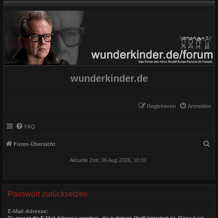
wunderkinder.de
Registrieren
Anmelden
FAQ
S
Foren-Übersicht
u
Aktuelle Zeit: 06 Aug 2026, 10:00
c
h
e
Passwort zurücksetzen
E-Mail-Adresse:
Du musst die E-Mail-Adresse angeben, die in deinem Profil hinterlegt ist. Diese hast