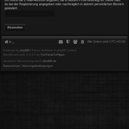
du bei der Registrierung angegeben oder nachträglich in deinem persönlichen Bereich
geändert.
Alle Zeiten sind
UTC+01:00
Foren-Übersicht
Powered by
phpBB
® Forum Software © phpBB Limited
BlackBoard style V.3.3.5 by
FanFanlaTuFlippe
Deutsche Übersetzung durch
phpBB.de
Datenschutz
|
Nutzungsbedingungen