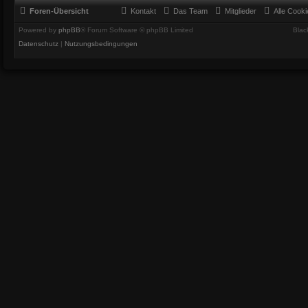
Foren-Übersicht
Kontakt
Das Team
Mitglieder
Alle Cook
Powered by
phpBB
® Forum Software © phpBB Limited
Blac
Datenschutz
|
Nutzungsbedingungen