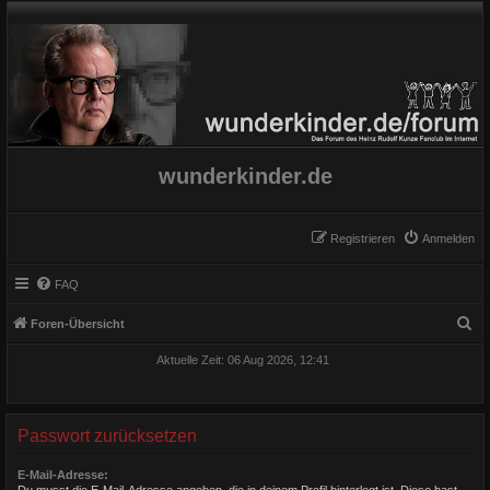
wunderkinder.de
Registrieren
Anmelden
FAQ
S
Foren-Übersicht
u
Aktuelle Zeit: 06 Aug 2026, 12:41
c
h
e
Passwort zurücksetzen
E-Mail-Adresse:
Du musst die E-Mail-Adresse angeben, die in deinem Profil hinterlegt ist. Diese hast