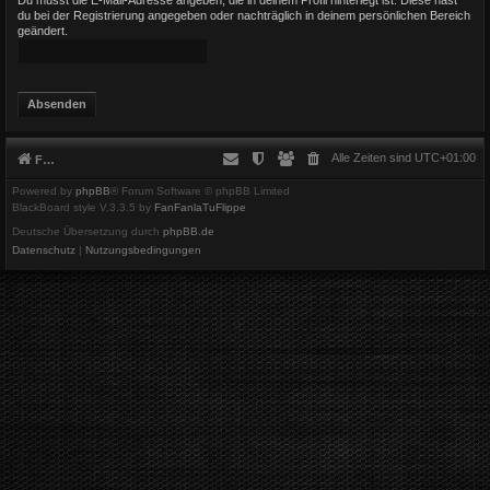
du bei der Registrierung angegeben oder nachträglich in deinem persönlichen Bereich
geändert.
Alle Zeiten sind
UTC+01:00
Foren-Übersicht
Powered by
phpBB
® Forum Software © phpBB Limited
BlackBoard style V.3.3.5 by
FanFanlaTuFlippe
Deutsche Übersetzung durch
phpBB.de
Datenschutz
|
Nutzungsbedingungen