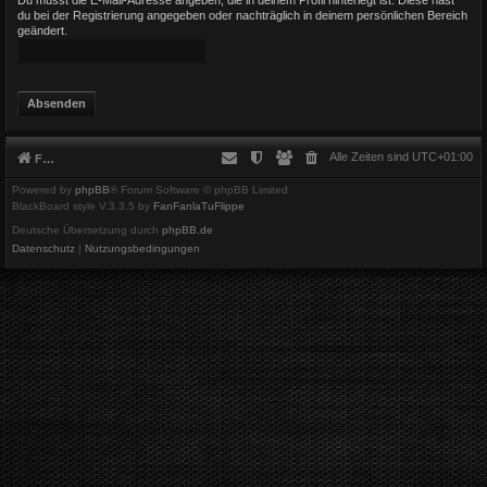
du bei der Registrierung angegeben oder nachträglich in deinem persönlichen Bereich
geändert.
Alle Zeiten sind
UTC+01:00
Foren-Übersicht
Powered by
phpBB
® Forum Software © phpBB Limited
BlackBoard style V.3.3.5 by
FanFanlaTuFlippe
Deutsche Übersetzung durch
phpBB.de
Datenschutz
|
Nutzungsbedingungen