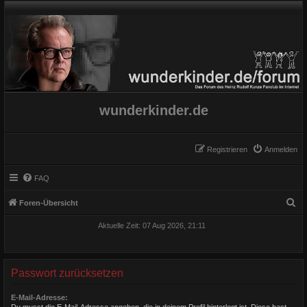
wunderkinder.de
Registrieren
Anmelden
FAQ
S
Foren-Übersicht
u
Aktuelle Zeit: 07 Aug 2026, 21:11
c
h
e
Passwort zurücksetzen
E-Mail-Adresse:
Du musst die E-Mail-Adresse angeben, die in deinem Profil hinterlegt ist. Diese hast