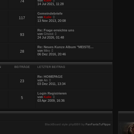
a
von
Kalle
74
e
e
g
14 Jul 2021, 11:28
i
u
t
e
r
Gemeindebriefe
s
N
a
von
Kalle
117
t
e
g
13 Nov 2013, 20:08
e
u
r
e
B
Re: Frage erreichte uns
s
e
N
von
Ghosti
93
t
i
e
24 Jul 2026, 01:48
e
t
u
r
r
e
B
a
Re: Neues Kunze Album "MEISTE…
s
e
N
g
von
Miro
28
t
i
e
06 Dez 2016, 20:46
e
t
u
r
r
e
B
a
s
e
g
N
BEITRÄGE
LETZTER BEITRAG
t
i
e
t
r
r
Re: HOMEPAGE
B
N
a
von
An
23
e
e
g
03 Dez 2011, 13:34
i
u
t
e
r
Login Registrieren
s
N
a
von
Kalle
5
t
e
g
03 Apr 2009, 16:36
e
u
r
e
B
s
e
t
i
e
t
r
r
BlackBoard style phpBB® by
FanFanlaTuFlippe
B
a
e
g
i