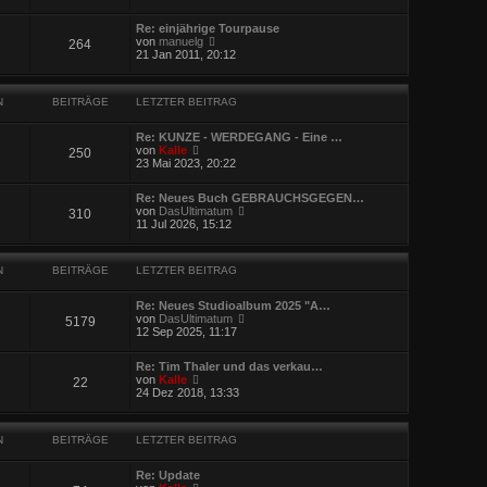
t
u
r
r
e
B
a
Re: einjährige Tourpause
s
e
g
N
von
manuelg
264
t
i
e
21 Jan 2011, 20:12
e
t
u
r
r
e
B
a
s
e
g
N
BEITRÄGE
LETZTER BEITRAG
t
i
e
t
r
r
Re: KUNZE - WERDEGANG - Eine …
B
N
a
von
Kalle
250
e
e
g
23 Mai 2023, 20:22
i
u
t
e
r
Re: Neues Buch GEBRAUCHSGEGEN…
s
N
a
von
DasUltimatum
310
t
e
g
11 Jul 2026, 15:12
e
u
r
e
B
s
e
N
BEITRÄGE
LETZTER BEITRAG
t
i
e
t
r
r
Re: Neues Studioalbum 2025 "A…
B
N
a
von
DasUltimatum
5179
e
e
g
12 Sep 2025, 11:17
i
u
t
e
r
Re: Tim Thaler und das verkau…
s
N
a
von
Kalle
22
t
e
g
24 Dez 2018, 13:33
e
u
r
e
B
s
e
N
BEITRÄGE
LETZTER BEITRAG
t
i
e
t
r
r
Re: Update
B
N