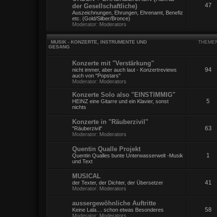
47
der Gesellschaftliche)
Auszeichnungen, Ehrungen, Ehrenamt, Benefiz
etc. (Gold/Silber/Bronce)
Moderator:
Moderators
MUSIK - KONZERTE, INSTRUMENTE UND
THEME
GESANG
Konzerte mit "Verstärkung"
94
nicht immer, aber auch laut - Konzertreviews
auch von "Popstars"
Moderator:
Moderators
Konzerte Solo also "EINSTIMMIG"
5
HEINZ eine Gitarre und ein Klavier, sonst
nichts
Konzerte in "Räuberzivil"
63
"Räuberzivil"
Moderator:
Moderators
Quentin Qualle Projekt
1
Quentin Qualles bunte Unterwasserwelt -Musik
und Text
MUSICAL
41
der Texter, der Dichter, der Übersetzer
Moderator:
Moderators
aussergewöhnliche Auftritte
58
Keine Lala.... schon etwas Besonderes
Moderator:
Moderators