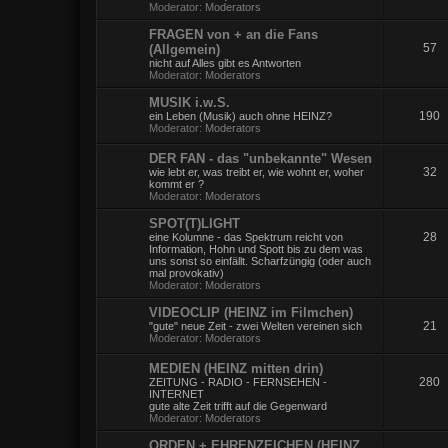
Moderator:
Moderators
FRAGEN von + an die Fans
57
(Allgemein)
nicht auf Alles gibt es Antworten
Moderator:
Moderators
MUSIK i.w.S.
190
ein Leben (Musik) auch ohne HEINZ?
Moderator:
Moderators
DER FAN - das "unbekannte" Wesen
32
wie lebt er, was treibt er, wie wohnt er, woher
kommt er ?
Moderator:
Moderators
SPOT(T)LIGHT
28
eine Kolumne - das Spektrum reicht von
Information, Hohn und Spott bis zu dem was
uns sonst so einfällt. Scharfzüngig (oder auch
mal provokativ)
Moderator:
Moderators
VIDEOCLIP (HEINZ im Filmchen)
21
"gute" neue Zeit - zwei Welten vereinen sich
Moderator:
Moderators
MEDIEN (HEINZ mitten drin)
280
ZEITUNG - RADIO - FERNSEHEN -
INTERNET
gute alte Zeit trifft auf die Gegenward
Moderator:
Moderators
ORDEN + EHRENZEICHEN (HEINZ