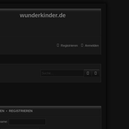
wunderkinder.de
Registrieren
Anmelden
Suche
Erweiterte Suche
EN
•
REGISTRIEREN
name: