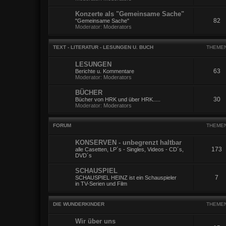
Konzerte als "Gemeinsame Sache"
82
"Gemeinsame Sache"
Moderator:
Moderators
TEXT - LITERATUR - LESUNGEN U. BUCH
THEME
LESUNGEN
63
Berichte u. Kommentare
Moderator:
Moderators
BÜCHER
30
Bücher von HRK und über HRK.....
Moderator:
Moderators
FORUM
THEME
KONSERVEN - unbegrenzt haltbar
173
alle Casetten, LP´s - Singles, Videos - CD´s,
DVD´s
SCHAUSPIEL
7
SCHAUSPIEL HEINZ ist ein Schauspieler
in TV-Serien und Film
DIE WUNDERKINDER
THEME
Wir über uns