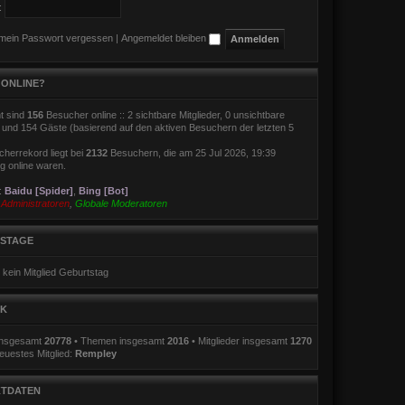
:
 mein Passwort vergessen
|
Angemeldet bleiben
 ONLINE?
t sind
156
Besucher online :: 2 sichtbare Mitglieder, 0 unsichtbare
r und 154 Gäste (basierend auf den aktiven Besuchern der letzten 5
herrekord liegt bei
2132
Besuchern, die am 25 Jul 2026, 19:39
ig online waren.
r:
Baidu [Spider]
,
Bing [Bot]
:
Administratoren
,
Globale Moderatoren
STAGE
 kein Mitglied Geburtstag
IK
 insgesamt
20778
• Themen insgesamt
2016
• Mitglieder insgesamt
1270
euestes Mitglied:
Rempley
TDATEN