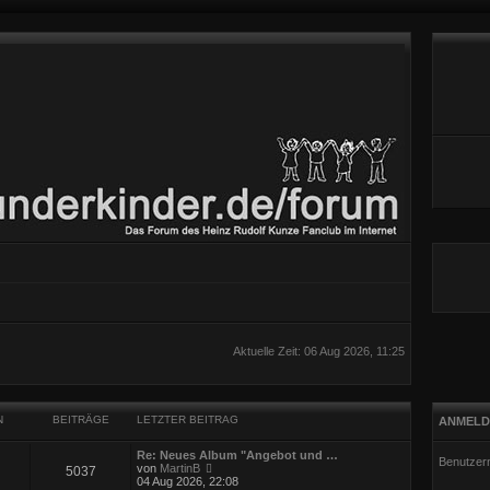
Aktuelle Zeit: 06 Aug 2026, 11:25
N
BEITRÄGE
LETZTER BEITRAG
ANMELD
Re: Neues Album "Angebot und …
Benutzer
N
von
MartinB
5037
e
04 Aug 2026, 22:08