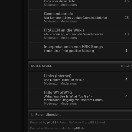
15
Infos über diese Seite
Moderator:
Moderators
Gemeindebriefe
23
hier kommen Links zu den Gemeindebriefen
Moderator:
Moderators
FRAGEN an die Wukis
18
alle Fragen an, um, von die Wunderkinder
Moderator:
Moderators
Interpretationen von HRK-Songs
1
immer einer (mit)-geteilten Meinung
OUTER SPACE
THEME
Links (Internet)
6
und Rechts, rund um HEINZ
Moderator:
Moderators
Hilfe WYSIWYG
4
„What You See Is What You Get“ -
technischer Umgang mit unserem Forum
Moderator:
Moderators
Foren-Übersicht
Powered by
phpBB
® Forum Software © phpBB Limited
Deutsche Übersetzung durch
phpBB.de