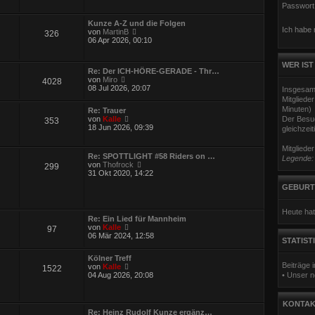
u
Passwort
e
s
Kunze A-Z und die Folgen
t
Ich habe
N
von
MartinB
326
e
e
06 Apr 2026, 00:10
r
u
B
e
e
s
WER IST
i
Re: Der ICH-HÖRE-GERADE - Thr…
t
t
N
von
Miro
4028
e
r
e
08 Jul 2026, 20:07
Insgesam
r
a
u
B
Mitgliede
g
e
e
Minuten)
Re: Trauer
s
i
N
von
Kalle
Der Besuc
353
t
t
e
18 Jun 2026, 09:39
gleichzeit
e
r
u
r
a
e
B
Mitgliede
g
s
e
Re: SPOTTLIGHT #58 Riders on …
Legende
t
i
N
von
Thofrock
299
e
t
e
31 Okt 2020, 14:22
r
r
u
B
GEBURT
a
e
e
g
s
i
t
t
Heute hat
e
Re: Ein Lied für Mannheim
r
r
N
von
Kalle
a
97
B
e
06 Mär 2024, 12:58
g
e
STATIST
u
i
e
t
Kölner Treff
s
r
Beiträge
N
von
Kalle
1522
t
a
e
04 Aug 2026, 20:08
• Unser n
e
g
u
r
e
B
s
e
KONTAK
t
i
Re: Heinz Rudolf Kunze ergänz…