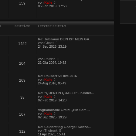
e
t
N
von
Kalle
159
r
r
e
05 Feb 2019, 17:58
B
a
u
e
g
e
i
s
t
t
r
e
a
N
BEITRÄGE
LETZTER BEITRAG
r
g
B
e
i
Re: Jubiläum DEIN IST MEIN GA…
t
N
von
Ghosti
1452
r
e
24 Sep 2025, 23:19
a
u
g
e
s
N
von
Ralvieh
t
e
21 Okt 2024, 19:52
204
e
u
r
e
B
s
e
Re: Räuberzivil live 2016
t
i
N
von
Kalle
269
e
t
e
24 Aug 2016, 05:49
r
r
u
B
a
e
e
Re: "QUENTIN QUALLE" - Kinder…
g
s
i
N
von
Kalle
38
t
t
e
02 Feb 2019, 14:28
e
r
u
r
a
e
B
g
Vogtlandhalle Greiz: „Ein Som…
s
e
N
von
Kalle
167
t
i
e
02 Sep 2025, 19:29
e
t
u
r
r
e
B
a
Re: Celebrating George! Konze…
s
e
g
N
von
Thofrock
312
t
i
e
11 Apr 2023, 15:41
e