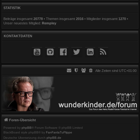
STATISTIK
Beiträge insgesamt
20778
• Themen insgesamt
2016
• Mitglieder insgesamt
1270
•
Unser neuestes Mitglied:
Rempley
KONTAKTDATEN
Alle Zeiten sind
UTC+01:00
Foren-Übersicht
Powered by
phpBB
® Forum Software © phpBB Limited
BlackBoard style phpBB® by
FanFanlaTuFlippe
Deutsche Übersetzung durch
phpBB.de