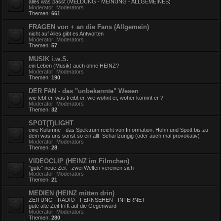
alles was passt (MELDUNG - MEINUNG - ALLGEMEINES)
Moderator:
Moderators
Themen:
661
FRAGEN von + an die Fans (Allgemein)
nicht auf Alles gibt es Antworten
Moderator:
Moderators
Themen:
57
MUSIK i.w.S.
ein Leben (Musik) auch ohne HEINZ?
Moderator:
Moderators
Themen:
190
DER FAN - das "unbekannte" Wesen
wie lebt er, was treibt er, wie wohnt er, woher kommt er ?
Moderator:
Moderators
Themen:
32
SPOT(T)LIGHT
eine Kolumne - das Spektrum reicht von Information, Hohn und Spott bis zu
dem was uns sonst so einfällt. Scharfzüngig (oder auch mal provokativ)
Moderator:
Moderators
Themen:
28
VIDEOCLIP (HEINZ im Filmchen)
"gute" neue Zeit - zwei Welten vereinen sich
Moderator:
Moderators
Themen:
21
MEDIEN (HEINZ mitten drin)
ZEITUNG - RADIO - FERNSEHEN - INTERNET
gute alte Zeit trifft auf die Gegenward
Moderator:
Moderators
Themen:
280