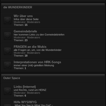
die WUNDERKINDER
Wir über uns
Infos über diese Seite
Moderator:
Moderators
Themen:
15
Gemeindebriefe
hier kommen Links zu den Gemeindebriefen
Moderator:
Moderators
Themen:
23
FRAGEN an die Wukis
alle Fragen an, um, von die Wunderkinder
Moderator:
Moderators
Themen:
18
Interpretationen von HRK-Songs
immer einer (mit)-geteilten Meinung
Themen:
1
Outer Space
Links (Internet)
und Rechts, rund um HEINZ
Moderator:
Moderators
Themen:
6
Hilfe WYSIWYG
„What You See Is What You Get“ -