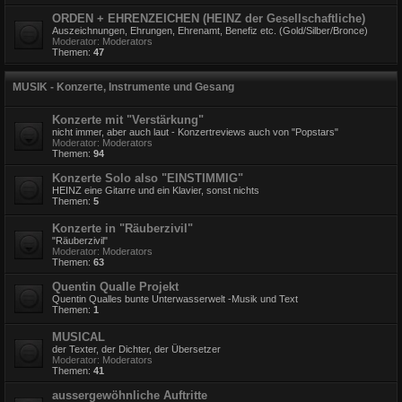
ORDEN + EHRENZEICHEN (HEINZ der Gesellschaftliche)
Auszeichnungen, Ehrungen, Ehrenamt, Benefiz etc. (Gold/Silber/Bronce)
Moderator:
Moderators
Themen:
47
MUSIK - Konzerte, Instrumente und Gesang
Konzerte mit "Verstärkung"
nicht immer, aber auch laut - Konzertreviews auch von "Popstars"
Moderator:
Moderators
Themen:
94
Konzerte Solo also "EINSTIMMIG"
HEINZ eine Gitarre und ein Klavier, sonst nichts
Themen:
5
Konzerte in "Räuberzivil"
"Räuberzivil"
Moderator:
Moderators
Themen:
63
Quentin Qualle Projekt
Quentin Qualles bunte Unterwasserwelt -Musik und Text
Themen:
1
MUSICAL
der Texter, der Dichter, der Übersetzer
Moderator:
Moderators
Themen:
41
aussergewöhnliche Auftritte