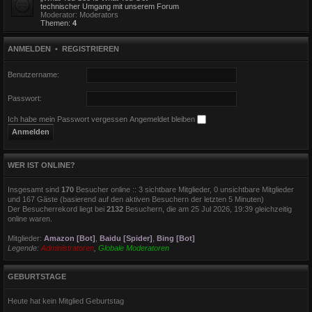
technischer Umgang mit unserem Forum
Moderator:
Moderators
Themen:
4
ANMELDEN
•
REGISTRIEREN
Benutzername:
Passwort:
Ich habe mein Passwort vergessen
Angemeldet bleiben
WER IST ONLINE?
Insgesamt sind
170
Besucher online :: 3 sichtbare Mitglieder, 0 unsichtbare Mitglieder
und 167 Gäste (basierend auf den aktiven Besuchern der letzten 5 Minuten)
Der Besucherrekord liegt bei
2132
Besuchern, die am 25 Jul 2026, 19:39 gleichzeitig
online waren.
Mitglieder:
Amazon [Bot]
,
Baidu [Spider]
,
Bing [Bot]
Legende:
Administratoren
,
Globale Moderatoren
GEBURTSTAGE
Heute hat kein Mitglied Geburtstag