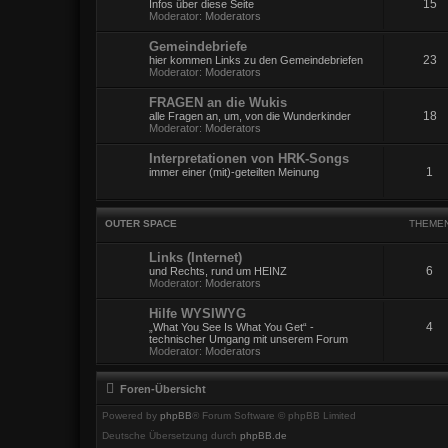
15
Infos über diese Seite
Moderator:
Moderators
Gemeindebriefe
23
hier kommen Links zu den Gemeindebriefen
Moderator:
Moderators
FRAGEN an die Wukis
18
alle Fragen an, um, von die Wunderkinder
Moderator:
Moderators
Interpretationen von HRK-Songs
1
immer einer (mit)-geteilten Meinung
OUTER SPACE
THEME
Links (Internet)
6
und Rechts, rund um HEINZ
Moderator:
Moderators
Hilfe WYSIWYG
4
„What You See Is What You Get“ -
technischer Umgang mit unserem Forum
Moderator:
Moderators
Foren-Übersicht
Powered by
phpBB
® Forum Software © phpBB Limited
Deutsche Übersetzung durch
phpBB.de