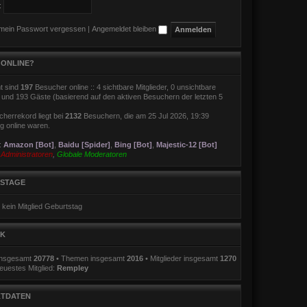
:
 mein Passwort vergessen
|
Angemeldet bleiben
 ONLINE?
t sind
197
Besucher online :: 4 sichtbare Mitglieder, 0 unsichtbare
r und 193 Gäste (basierend auf den aktiven Besuchern der letzten 5
herrekord liegt bei
2132
Besuchern, die am 25 Jul 2026, 19:39
ig online waren.
r:
Amazon [Bot]
,
Baidu [Spider]
,
Bing [Bot]
,
Majestic-12 [Bot]
:
Administratoren
,
Globale Moderatoren
STAGE
 kein Mitglied Geburtstag
IK
 insgesamt
20778
• Themen insgesamt
2016
• Mitglieder insgesamt
1270
euestes Mitglied:
Rempley
TDATEN