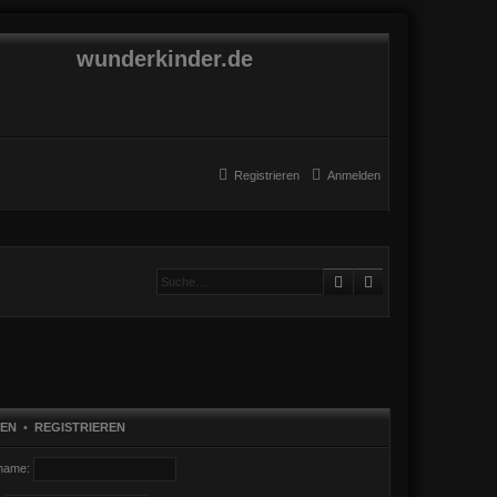
wunderkinder.de
Registrieren
Anmelden
Suche
Erweiterte Suche
EN
•
REGISTRIEREN
name: