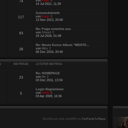
a
von
Kalle
74
e
e
g
14 Jul 2021, 11:28
i
u
t
e
r
Gemeindebriefe
s
N
a
von
Kalle
117
t
e
g
13 Nov 2013, 20:08
e
u
r
e
B
Re: Frage erreichte uns
s
e
N
von
Ghosti
93
t
i
e
24 Jul 2026, 01:48
e
t
u
r
r
e
B
a
Re: Neues Kunze Album "MEISTE…
s
e
N
g
von
Miro
28
t
i
e
06 Dez 2016, 20:46
e
t
u
r
r
e
B
a
s
e
g
N
BEITRÄGE
LETZTER BEITRAG
t
i
e
t
r
r
Re: HOMEPAGE
B
N
a
von
An
23
e
e
g
03 Dez 2011, 13:34
i
u
t
e
r
Login Registrieren
s
N
a
von
Kalle
5
t
e
g
03 Apr 2009, 16:36
e
u
r
e
B
s
e
t
i
e
t
r
r
BlackBoard style phpBB® by
FanFanlaTuFlippe
B
a
e
g
i