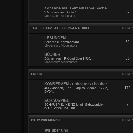
Konzerte als "Gemeinsame Sache"
82
"Gemeinsame Sache"
Moderator:
Moderators
TEXT - LITERATUR - LESUNGEN U. BUCH
THEME
LESUNGEN
63
Berichte u. Kommentare
Moderator:
Moderators
BÜCHER
30
Bücher von HRK und über HRK.....
Moderator:
Moderators
FORUM
THEME
KONSERVEN - unbegrenzt haltbar
173
alle Casetten, LP´s - Singles, Videos - CD´s,
DVD´s
SCHAUSPIEL
7
SCHAUSPIEL HEINZ ist ein Schauspieler
in TV-Serien und Film
DIE WUNDERKINDER
THEME
Wir über uns