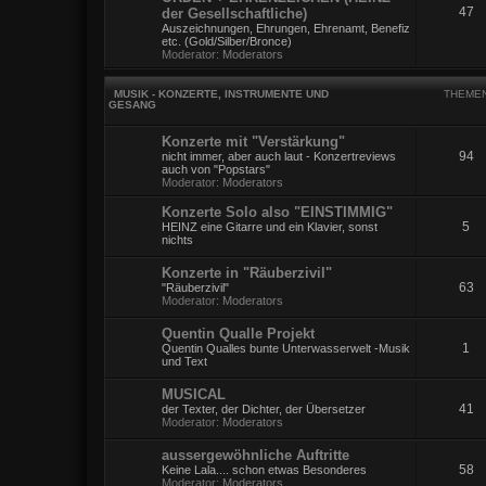
47
der Gesellschaftliche)
Auszeichnungen, Ehrungen, Ehrenamt, Benefiz
etc. (Gold/Silber/Bronce)
Moderator:
Moderators
MUSIK - KONZERTE, INSTRUMENTE UND
THEME
GESANG
Konzerte mit "Verstärkung"
94
nicht immer, aber auch laut - Konzertreviews
auch von "Popstars"
Moderator:
Moderators
Konzerte Solo also "EINSTIMMIG"
5
HEINZ eine Gitarre und ein Klavier, sonst
nichts
Konzerte in "Räuberzivil"
63
"Räuberzivil"
Moderator:
Moderators
Quentin Qualle Projekt
1
Quentin Qualles bunte Unterwasserwelt -Musik
und Text
MUSICAL
41
der Texter, der Dichter, der Übersetzer
Moderator:
Moderators
aussergewöhnliche Auftritte
58
Keine Lala.... schon etwas Besonderes
Moderator:
Moderators