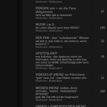
Moderator:
Moderators
FRAGEN von + an die Fans
57
(Allgemein)
nicht auf Alles gibt es Antworten
Moderator:
Moderators
MUSIK i.w.S.
190
ein Leben (Musik) auch ohne HEINZ?
Moderator:
Moderators
DER FAN - das "unbekannte" Wesen
32
wie lebt er, was treibt er, wie wohnt er, woher
kommt er ?
Moderator:
Moderators
SPOT(T)LIGHT
28
eine Kolumne - das Spektrum reicht von
Information, Hohn und Spott bis zu dem was
uns sonst so einfällt. Scharfzüngig (oder auch
mal provokativ)
Moderator:
Moderators
VIDEOCLIP (HEINZ im Filmchen)
21
"gute" neue Zeit - zwei Welten vereinen sich
Moderator:
Moderators
MEDIEN (HEINZ mitten drin)
280
ZEITUNG - RADIO - FERNSEHEN -
INTERNET
gute alte Zeit trifft auf die Gegenward
Moderator:
Moderators
ORDEN + EHRENZEICHEN (HEINZ