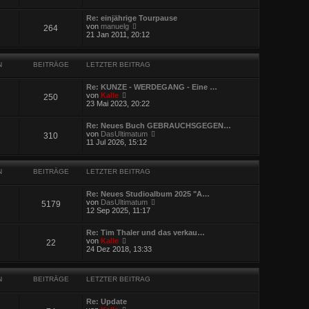
t
u
r
r
e
B
a
Re: einjährige Tourpause
s
e
g
N
von
manuelg
264
t
i
e
21 Jan 2011, 20:12
e
t
u
r
r
e
B
a
s
e
g
N
BEITRÄGE
LETZTER BEITRAG
t
i
e
t
r
r
Re: KUNZE - WERDEGANG - Eine …
B
N
a
von
Kalle
250
e
e
g
23 Mai 2023, 20:22
i
u
t
e
r
Re: Neues Buch GEBRAUCHSGEGEN…
s
N
a
von
DasUltimatum
310
t
e
g
11 Jul 2026, 15:12
e
u
r
e
B
s
e
N
BEITRÄGE
LETZTER BEITRAG
t
i
e
t
r
r
Re: Neues Studioalbum 2025 "A…
B
N
a
von
DasUltimatum
5179
e
e
g
12 Sep 2025, 11:17
i
u
t
e
r
Re: Tim Thaler und das verkau…
s
N
a
von
Kalle
22
t
e
g
24 Dez 2018, 13:33
e
u
r
e
B
s
e
N
BEITRÄGE
LETZTER BEITRAG
t
i
e
t
r
r
Re: Update
B
N