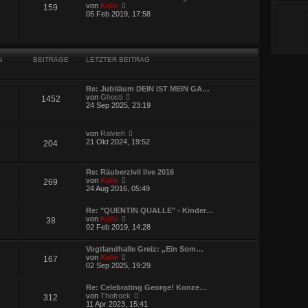
e
t
N
von
Kalle
159
r
r
e
05 Feb 2019, 17:58
B
a
u
e
g
e
i
s
t
t
r
e
a
N
BEITRÄGE
LETZTER BEITRAG
r
g
B
e
i
Re: Jubiläum DEIN IST MEIN GA…
t
N
von
Ghosti
1452
r
e
24 Sep 2025, 23:19
a
u
g
e
s
N
von
Ralvieh
t
e
21 Okt 2024, 19:52
204
e
u
r
e
B
s
e
Re: Räuberzivil live 2016
t
i
N
von
Kalle
269
e
t
e
24 Aug 2016, 05:49
r
r
u
B
a
e
e
Re: "QUENTIN QUALLE" - Kinder…
g
s
i
N
von
Kalle
38
t
t
e
02 Feb 2019, 14:28
e
r
u
r
a
e
B
g
Vogtlandhalle Greiz: „Ein Som…
s
e
N
von
Kalle
167
t
i
e
02 Sep 2025, 19:29
e
t
u
r
r
e
B
a
Re: Celebrating George! Konze…
s
e
g
N
von
Thofrock
312
t
i
e
11 Apr 2023, 15:41
e