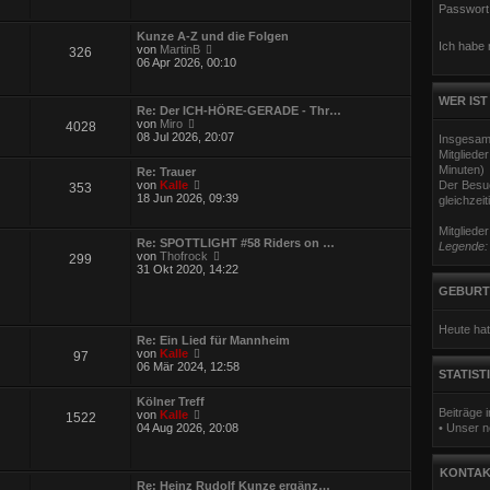
u
Passwort
e
s
Kunze A-Z und die Folgen
t
Ich habe
N
von
MartinB
326
e
e
06 Apr 2026, 00:10
r
u
B
e
e
s
WER IST
i
Re: Der ICH-HÖRE-GERADE - Thr…
t
t
N
von
Miro
4028
e
r
e
08 Jul 2026, 20:07
Insgesam
r
a
u
B
Mitgliede
g
e
e
Minuten)
Re: Trauer
s
i
N
von
Kalle
Der Besuc
353
t
t
e
18 Jun 2026, 09:39
gleichzeit
e
r
u
r
a
e
B
Mitgliede
g
s
e
Re: SPOTTLIGHT #58 Riders on …
Legende
t
i
N
von
Thofrock
299
e
t
e
31 Okt 2020, 14:22
r
r
u
B
GEBURT
a
e
e
g
s
i
t
t
Heute hat
e
Re: Ein Lied für Mannheim
r
r
N
von
Kalle
a
97
B
e
06 Mär 2024, 12:58
g
e
STATIST
u
i
e
t
Kölner Treff
s
r
Beiträge
N
von
Kalle
1522
t
a
e
04 Aug 2026, 20:08
• Unser n
e
g
u
r
e
B
s
e
KONTAK
t
i
Re: Heinz Rudolf Kunze ergänz…