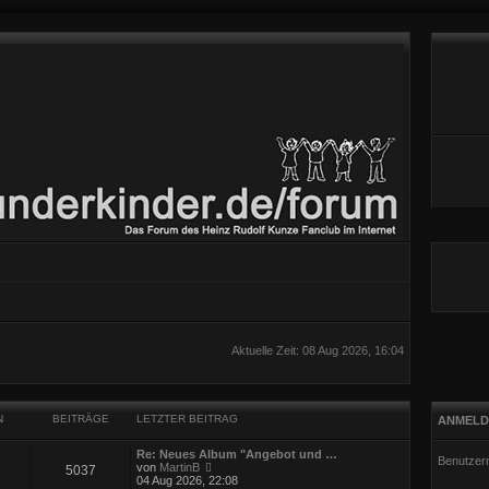
Aktuelle Zeit: 08 Aug 2026, 16:04
N
BEITRÄGE
LETZTER BEITRAG
ANMELD
Re: Neues Album "Angebot und …
Benutzer
N
von
MartinB
5037
e
04 Aug 2026, 22:08