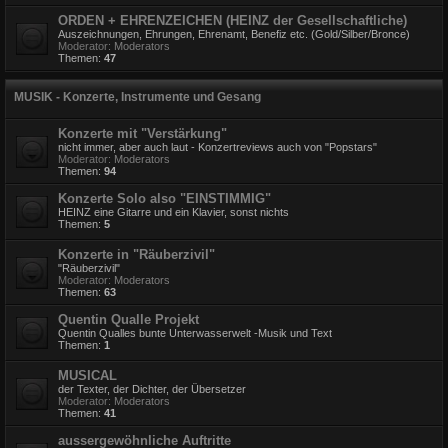
ORDEN + EHRENZEICHEN (HEINZ der Gesellschaftliche)
Auszeichnungen, Ehrungen, Ehrenamt, Benefiz etc. (Gold/Silber/Bronce)
Moderator:
Moderators
Themen:
47
MUSIK - Konzerte, Instrumente und Gesang
Konzerte mit "Verstärkung"
nicht immer, aber auch laut - Konzertreviews auch von "Popstars"
Moderator:
Moderators
Themen:
94
Konzerte Solo also "EINSTIMMIG"
HEINZ eine Gitarre und ein Klavier, sonst nichts
Themen:
5
Konzerte in "Räuberzivil"
"Räuberzivil"
Moderator:
Moderators
Themen:
63
Quentin Qualle Projekt
Quentin Qualles bunte Unterwasserwelt -Musik und Text
Themen:
1
MUSICAL
der Texter, der Dichter, der Übersetzer
Moderator:
Moderators
Themen:
41
aussergewöhnliche Auftritte