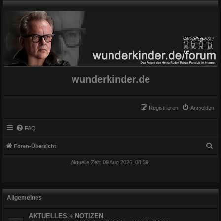
wunderkinder.de
Registrieren
Anmelden
FAQ
S
Foren-Übersicht
u
Aktuelle Zeit: 09 Aug 2026, 08:39
c
h
e
Allgemeines
AKTUELLES + NOTIZEN