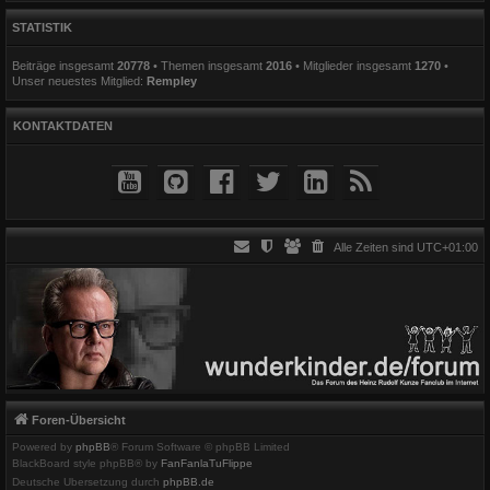
STATISTIK
Beiträge insgesamt
20778
• Themen insgesamt
2016
• Mitglieder insgesamt
1270
•
Unser neuestes Mitglied:
Rempley
KONTAKTDATEN
Alle Zeiten sind
UTC+01:00
Foren-Übersicht
Powered by
phpBB
® Forum Software © phpBB Limited
BlackBoard style phpBB® by
FanFanlaTuFlippe
Deutsche Übersetzung durch
phpBB.de