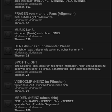
alles was passt (MELDUNG - MEINUNG - ALLGEMEINES)
Moderator:
Moderators
Themen:
661
FRAGEN von + an die Fans (Allgemein)
nicht auf Alles gibt es Antworten
Moderator:
Moderators
Themen:
57
MUSIK i.w.S.
ein Leben (Musik) auch ohne HEINZ?
Moderator:
Moderators
Themen:
190
DER FAN - das "unbekannte" Wesen
wie lebt er, was treibt er, wie wohnt er, woher kommt er ?
Moderator:
Moderators
Themen:
32
SPOT(T)LIGHT
eine Kolumne - das Spektrum reicht von Information, Hohn und Spott bis zu
dem was uns sonst so einfällt. Scharfzüngig (oder auch mal provokativ)
Moderator:
Moderators
Themen:
28
VIDEOCLIP (HEINZ im Filmchen)
"gute" neue Zeit - zwei Welten vereinen sich
Moderator:
Moderators
Themen:
21
MEDIEN (HEINZ mitten drin)
ZEITUNG - RADIO - FERNSEHEN - INTERNET
gute alte Zeit trifft auf die Gegenward
Moderator:
Moderators
Themen:
280