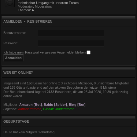
technischer Umgang mit unserem Forum
Moderator:
Moderators
Themen:
4
ANMELDEN
•
REGISTRIEREN
Benutzername:
Passwort:
Ich habe mein Passwort vergessen
Angemeldet bleiben
WER IST ONLINE?
Insgesamt sind
158
Besucher online :: 3 sichtbare Mitglieder, 0 unsichtbare Mitglieder
und 155 Gäste (basierend auf den aktiven Besuchern der letzten 5 Minuten)
Der Besucherrekord liegt bei
2132
Besuchern, die am 25 Jul 2026, 19:39 gleichzeitig
online waren.
Mitglieder:
Amazon [Bot]
,
Baidu [Spider]
,
Bing [Bot]
Legende:
Administratoren
,
Globale Moderatoren
GEBURTSTAGE
Heute hat kein Mitglied Geburtstag