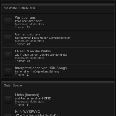
die WUNDERKINDER
Wir über uns
Infos über diese Seite
Moderator:
Moderators
Themen:
15
Gemeindebriefe
hier kommen Links zu den Gemeindebriefen
Moderator:
Moderators
Themen:
23
FRAGEN an die Wukis
alle Fragen an, um, von die Wunderkinder
Moderator:
Moderators
Themen:
18
Interpretationen von HRK-Songs
immer einer (mit)-geteilten Meinung
Themen:
1
Outer Space
Links (Internet)
und Rechts, rund um HEINZ
Moderator:
Moderators
Themen:
6
Hilfe WYSIWYG
„What You See Is What You Get“ -