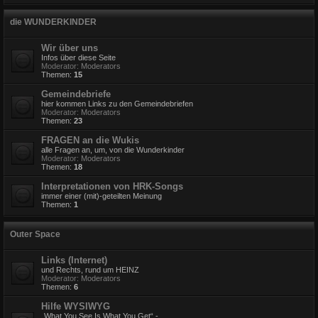
die WUNDERKINDER
Wir über uns
Infos über diese Seite
Moderator:
Moderators
Themen:
15
Gemeindebriefe
hier kommen Links zu den Gemeindebriefen
Moderator:
Moderators
Themen:
23
FRAGEN an die Wukis
alle Fragen an, um, von die Wunderkinder
Moderator:
Moderators
Themen:
18
Interpretationen von HRK-Songs
immer einer (mit)-geteilten Meinung
Themen:
1
Outer Space
Links (Internet)
und Rechts, rund um HEINZ
Moderator:
Moderators
Themen:
6
Hilfe WYSIWYG
„What You See Is What You Get“ -