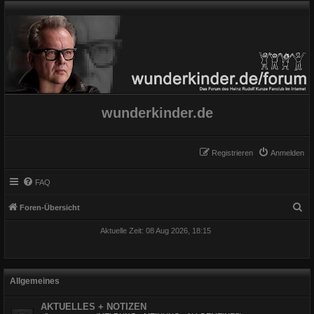
wunderkinder.de
Registrieren
Anmelden
FAQ
S
Foren-Übersicht
u
Aktuelle Zeit: 08 Aug 2026, 18:15
c
h
e
Allgemeines
AKTUELLES + NOTIZEN