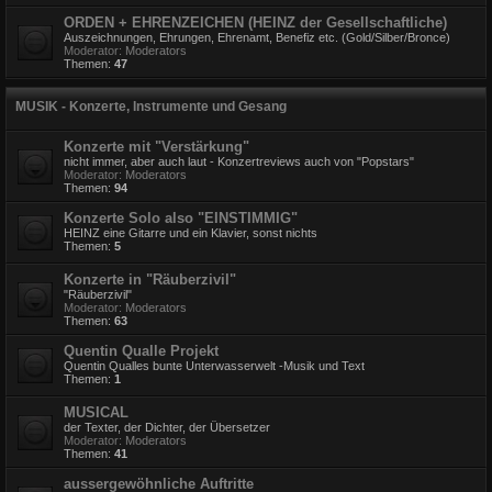
ORDEN + EHRENZEICHEN (HEINZ der Gesellschaftliche)
Auszeichnungen, Ehrungen, Ehrenamt, Benefiz etc. (Gold/Silber/Bronce)
Moderator:
Moderators
Themen:
47
MUSIK - Konzerte, Instrumente und Gesang
Konzerte mit "Verstärkung"
nicht immer, aber auch laut - Konzertreviews auch von "Popstars"
Moderator:
Moderators
Themen:
94
Konzerte Solo also "EINSTIMMIG"
HEINZ eine Gitarre und ein Klavier, sonst nichts
Themen:
5
Konzerte in "Räuberzivil"
"Räuberzivil"
Moderator:
Moderators
Themen:
63
Quentin Qualle Projekt
Quentin Qualles bunte Unterwasserwelt -Musik und Text
Themen:
1
MUSICAL
der Texter, der Dichter, der Übersetzer
Moderator:
Moderators
Themen:
41
aussergewöhnliche Auftritte