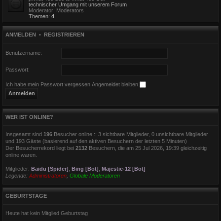
technischer Umgang mit unserem Forum
Moderator:
Moderators
Themen:
4
ANMELDEN
•
REGISTRIEREN
Benutzername:
Passwort:
Ich habe mein Passwort vergessen
Angemeldet bleiben
WER IST ONLINE?
Insgesamt sind
196
Besucher online :: 3 sichtbare Mitglieder, 0 unsichtbare Mitglieder
und 193 Gäste (basierend auf den aktiven Besuchern der letzten 5 Minuten)
Der Besucherrekord liegt bei
2132
Besuchern, die am 25 Jul 2026, 19:39 gleichzeitig
online waren.
Mitglieder:
Baidu [Spider]
,
Bing [Bot]
,
Majestic-12 [Bot]
Legende:
Administratoren
,
Globale Moderatoren
GEBURTSTAGE
Heute hat kein Mitglied Geburtstag