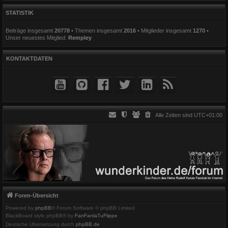
STATISTIK
Beiträge insgesamt
20778
• Themen insgesamt
2016
• Mitglieder insgesamt
1270
•
Unser neuestes Mitglied:
Rempley
KONTAKTDATEN
Alle Zeiten sind
UTC+01:00
Foren-Übersicht
Powered by
phpBB
® Forum Software © phpBB Limited
BlackBoard style phpBB® by
FanFanlaTuFlippe
Deutsche Übersetzung durch
phpBB.de