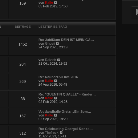
e
t
N
von
Kalle
159
r
r
e
05 Feb 2019, 17:58
B
a
u
e
g
e
i
s
t
t
r
e
a
N
BEITRÄGE
LETZTER BEITRAG
r
g
B
e
i
Re: Jubiläum DEIN IST MEIN GA…
t
N
von
Ghosti
1452
r
e
24 Sep 2025, 23:19
a
u
g
e
s
N
von
Ralvieh
t
e
21 Okt 2024, 19:52
204
e
u
r
e
B
s
e
Re: Räuberzivil live 2016
t
i
N
von
Kalle
269
e
t
e
24 Aug 2016, 05:49
r
r
u
B
a
e
e
Re: "QUENTIN QUALLE" - Kinder…
g
s
i
N
von
Kalle
38
t
t
e
02 Feb 2019, 14:28
e
r
u
r
a
e
B
g
Vogtlandhalle Greiz: „Ein Som…
s
e
N
von
Kalle
167
t
i
e
02 Sep 2025, 19:29
e
t
u
r
r
e
B
a
Re: Celebrating George! Konze…
s
e
g
N
von
Thofrock
312
t
i
e
11 Apr 2023, 15:41
e