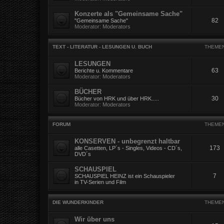
Konzerte als "Gemeinsame Sache"
82
"Gemeinsame Sache"
Moderator:
Moderators
TEXT - LITERATUR - LESUNGEN U. BUCH
THEME
LESUNGEN
63
Berichte u. Kommentare
Moderator:
Moderators
BÜCHER
30
Bücher von HRK und über HRK.....
Moderator:
Moderators
FORUM
THEME
KONSERVEN - unbegrenzt haltbar
173
alle Casetten, LP´s - Singles, Videos - CD´s,
DVD´s
SCHAUSPIEL
7
SCHAUSPIEL HEINZ ist ein Schauspieler
in TV-Serien und Film
DIE WUNDERKINDER
THEME
Wir über uns