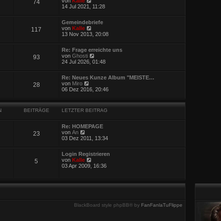
a
von
Kalle
74
e
e
g
14 Jul 2021, 11:28
i
u
t
e
r
Gemeindebriefe
s
N
a
von
Kalle
117
t
e
g
13 Nov 2013, 20:08
e
u
r
e
B
Re: Frage erreichte uns
s
e
N
von
Ghosti
93
t
i
e
24 Jul 2026, 01:48
e
t
u
r
r
e
B
a
Re: Neues Kunze Album "MEISTE…
s
e
N
g
von
Miro
28
t
i
e
06 Dez 2016, 20:46
e
t
u
r
r
e
B
a
s
e
g
N
BEITRÄGE
LETZTER BEITRAG
t
i
e
t
r
r
Re: HOMEPAGE
B
N
a
von
An
23
e
e
g
03 Dez 2011, 13:34
i
u
t
e
r
Login Registrieren
s
N
a
von
Kalle
5
t
e
g
03 Apr 2009, 16:36
e
u
r
e
B
s
e
t
i
e
t
r
r
BlackBoard style phpBB® by
FanFanlaTuFlippe
B
a
e
g
i