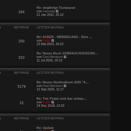
t
u
r
r
e
B
a
Re: einjährige Tourpause
s
e
g
N
von
manuelg
264
t
i
e
21 Jan 2011, 20:12
e
t
u
r
r
e
B
a
s
e
g
N
BEITRÄGE
LETZTER BEITRAG
t
i
e
t
r
r
Re: KUNZE - WERDEGANG - Eine …
B
N
a
von
Kalle
250
e
e
g
23 Mai 2023, 20:22
i
u
t
e
r
Re: Neues Buch GEBRAUCHSGEGEN…
s
N
a
von
DasUltimatum
310
t
e
g
11 Jul 2026, 15:12
e
u
r
e
B
s
e
N
BEITRÄGE
LETZTER BEITRAG
t
i
e
t
r
r
Re: Neues Studioalbum 2025 "A…
B
N
a
von
DasUltimatum
5179
e
e
g
12 Sep 2025, 11:17
i
u
t
e
r
Re: Tim Thaler und das verkau…
s
N
a
von
Kalle
22
t
e
g
24 Dez 2018, 13:33
e
u
r
e
B
s
e
N
BEITRÄGE
LETZTER BEITRAG
t
i
e
t
r
r
Re: Update
B
N