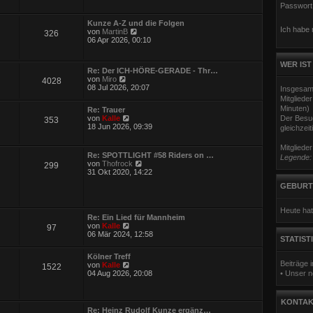
u
Passwort
e
s
Kunze A-Z und die Folgen
t
Ich habe
N
von
MartinB
326
e
e
06 Apr 2026, 00:10
r
u
B
e
e
s
WER IST
i
Re: Der ICH-HÖRE-GERADE - Thr…
t
t
N
von
Miro
4028
e
r
e
08 Jul 2026, 20:07
Insgesam
r
a
u
B
Mitgliede
g
e
e
Minuten)
Re: Trauer
s
i
N
von
Kalle
Der Besuc
353
t
t
e
18 Jun 2026, 09:39
gleichzeit
e
r
u
r
a
e
B
Mitgliede
g
s
e
Re: SPOTTLIGHT #58 Riders on …
Legende
t
i
N
von
Thofrock
299
e
t
e
31 Okt 2020, 14:22
r
r
u
B
GEBURT
a
e
e
g
s
i
t
t
Heute hat
e
Re: Ein Lied für Mannheim
r
r
N
von
Kalle
a
97
B
e
06 Mär 2024, 12:58
g
e
STATIST
u
i
e
t
Kölner Treff
s
r
Beiträge
N
von
Kalle
1522
t
a
e
04 Aug 2026, 20:08
• Unser n
e
g
u
r
e
B
s
e
KONTAK
t
i
Re: Heinz Rudolf Kunze ergänz…