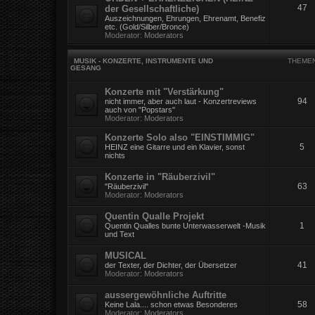
47
der Gesellschaftliche)
Auszeichnungen, Ehrungen, Ehrenamt, Benefiz
etc. (Gold/Silber/Bronce)
Moderator:
Moderators
MUSIK - KONZERTE, INSTRUMENTE UND
THEME
GESANG
Konzerte mit "Verstärkung"
94
nicht immer, aber auch laut - Konzertreviews
auch von "Popstars"
Moderator:
Moderators
Konzerte Solo also "EINSTIMMIG"
5
HEINZ eine Gitarre und ein Klavier, sonst
nichts
Konzerte in "Räuberzivil"
63
"Räuberzivil"
Moderator:
Moderators
Quentin Qualle Projekt
1
Quentin Qualles bunte Unterwasserwelt -Musik
und Text
MUSICAL
41
der Texter, der Dichter, der Übersetzer
Moderator:
Moderators
aussergewöhnliche Auftritte
58
Keine Lala.... schon etwas Besonderes
Moderator:
Moderators