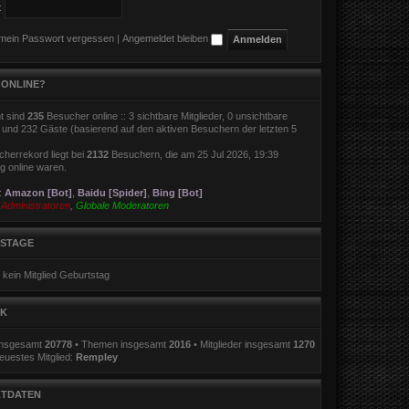
:
 mein Passwort vergessen
|
Angemeldet bleiben
 ONLINE?
t sind
235
Besucher online :: 3 sichtbare Mitglieder, 0 unsichtbare
r und 232 Gäste (basierend auf den aktiven Besuchern der letzten 5
herrekord liegt bei
2132
Besuchern, die am 25 Jul 2026, 19:39
ig online waren.
r:
Amazon [Bot]
,
Baidu [Spider]
,
Bing [Bot]
:
Administratoren
,
Globale Moderatoren
STAGE
 kein Mitglied Geburtstag
IK
 insgesamt
20778
• Themen insgesamt
2016
• Mitglieder insgesamt
1270
euestes Mitglied:
Rempley
TDATEN