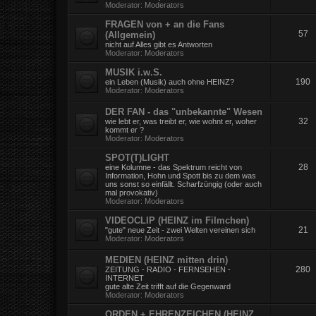
Moderator:
Moderators
FRAGEN von + an die Fans
57
(Allgemein)
nicht auf Alles gibt es Antworten
Moderator:
Moderators
MUSIK i.w.S.
190
ein Leben (Musik) auch ohne HEINZ?
Moderator:
Moderators
DER FAN - das "unbekannte" Wesen
32
wie lebt er, was treibt er, wie wohnt er, woher
kommt er ?
Moderator:
Moderators
SPOT(T)LIGHT
28
eine Kolumne - das Spektrum reicht von
Information, Hohn und Spott bis zu dem was
uns sonst so einfällt. Scharfzüngig (oder auch
mal provokativ)
Moderator:
Moderators
VIDEOCLIP (HEINZ im Filmchen)
21
"gute" neue Zeit - zwei Welten vereinen sich
Moderator:
Moderators
MEDIEN (HEINZ mitten drin)
280
ZEITUNG - RADIO - FERNSEHEN -
INTERNET
gute alte Zeit trifft auf die Gegenward
Moderator:
Moderators
ORDEN + EHRENZEICHEN (HEINZ