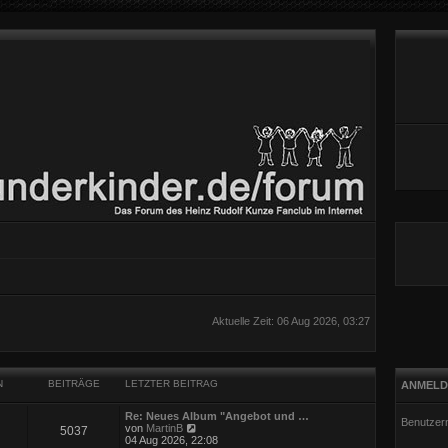
Aktuelle Zeit: 06 Aug 2026, 03:27
N
BEITRÄGE
LETZTER BEITRAG
ANMELD
Re: Neues Album "Angebot und …
Benutzer
N
von
MartinB
5037
e
04 Aug 2026, 22:08