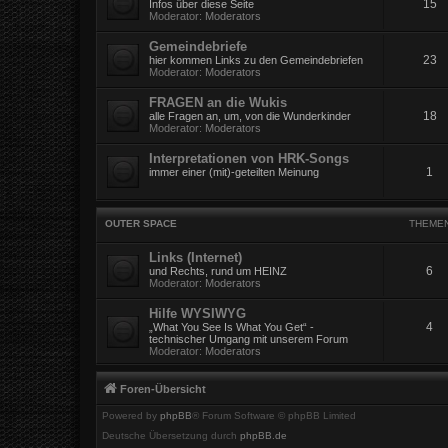
15
Infos über diese Seite
Moderator:
Moderators
Gemeindebriefe
23
hier kommen Links zu den Gemeindebriefen
Moderator:
Moderators
FRAGEN an die Wukis
18
alle Fragen an, um, von die Wunderkinder
Moderator:
Moderators
Interpretationen von HRK-Songs
1
immer einer (mit)-geteilten Meinung
OUTER SPACE
THEME
Links (Internet)
6
und Rechts, rund um HEINZ
Moderator:
Moderators
Hilfe WYSIWYG
4
„What You See Is What You Get“ -
technischer Umgang mit unserem Forum
Moderator:
Moderators
Foren-Übersicht
Powered by
phpBB
® Forum Software © phpBB Limited
Deutsche Übersetzung durch
phpBB.de