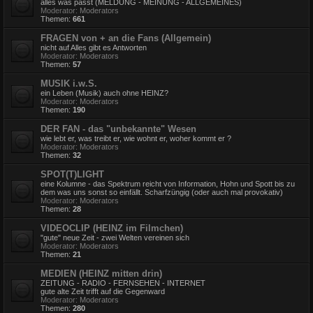
alles was passt (MELDUNG - MEINUNG - ALLGEMEINES)
Moderator:
Moderators
Themen:
661
FRAGEN von + an die Fans (Allgemein)
nicht auf Alles gibt es Antworten
Moderator:
Moderators
Themen:
57
MUSIK i.w.S.
ein Leben (Musik) auch ohne HEINZ?
Moderator:
Moderators
Themen:
190
DER FAN - das "unbekannte" Wesen
wie lebt er, was treibt er, wie wohnt er, woher kommt er ?
Moderator:
Moderators
Themen:
32
SPOT(T)LIGHT
eine Kolumne - das Spektrum reicht von Information, Hohn und Spott bis zu
dem was uns sonst so einfällt. Scharfzüngig (oder auch mal provokativ)
Moderator:
Moderators
Themen:
28
VIDEOCLIP (HEINZ im Filmchen)
"gute" neue Zeit - zwei Welten vereinen sich
Moderator:
Moderators
Themen:
21
MEDIEN (HEINZ mitten drin)
ZEITUNG - RADIO - FERNSEHEN - INTERNET
gute alte Zeit trifft auf die Gegenward
Moderator:
Moderators
Themen:
280