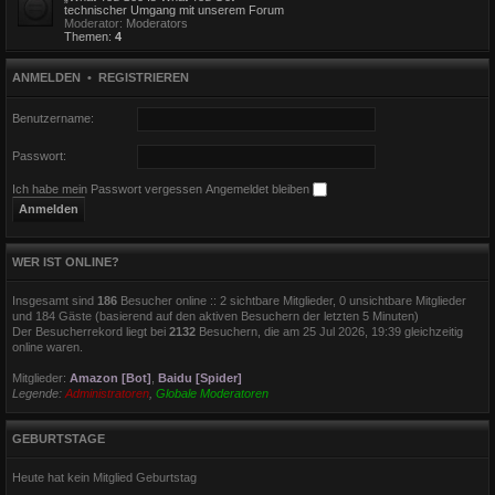
technischer Umgang mit unserem Forum
Moderator:
Moderators
Themen:
4
ANMELDEN
•
REGISTRIEREN
Benutzername:
Passwort:
Ich habe mein Passwort vergessen
Angemeldet bleiben
WER IST ONLINE?
Insgesamt sind
186
Besucher online :: 2 sichtbare Mitglieder, 0 unsichtbare Mitglieder
und 184 Gäste (basierend auf den aktiven Besuchern der letzten 5 Minuten)
Der Besucherrekord liegt bei
2132
Besuchern, die am 25 Jul 2026, 19:39 gleichzeitig
online waren.
Mitglieder:
Amazon [Bot]
,
Baidu [Spider]
Legende:
Administratoren
,
Globale Moderatoren
GEBURTSTAGE
Heute hat kein Mitglied Geburtstag