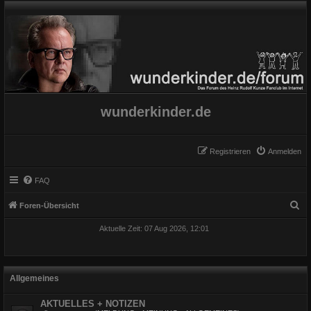
wunderkinder.de
Registrieren
Anmelden
FAQ
S
Foren-Übersicht
u
Aktuelle Zeit: 07 Aug 2026, 12:01
c
h
e
Allgemeines
AKTUELLES + NOTIZEN