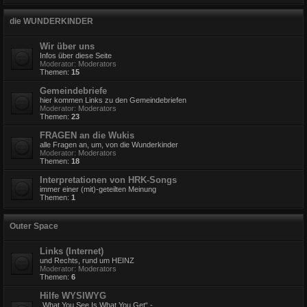
die WUNDERKINDER
Wir über uns
Infos über diese Seite
Moderator:
Moderators
Themen:
15
Gemeindebriefe
hier kommen Links zu den Gemeindebriefen
Moderator:
Moderators
Themen:
23
FRAGEN an die Wukis
alle Fragen an, um, von die Wunderkinder
Moderator:
Moderators
Themen:
18
Interpretationen von HRK-Songs
immer einer (mit)-geteilten Meinung
Themen:
1
Outer Space
Links (Internet)
und Rechts, rund um HEINZ
Moderator:
Moderators
Themen:
6
Hilfe WYSIWYG
„What You See Is What You Get“ -