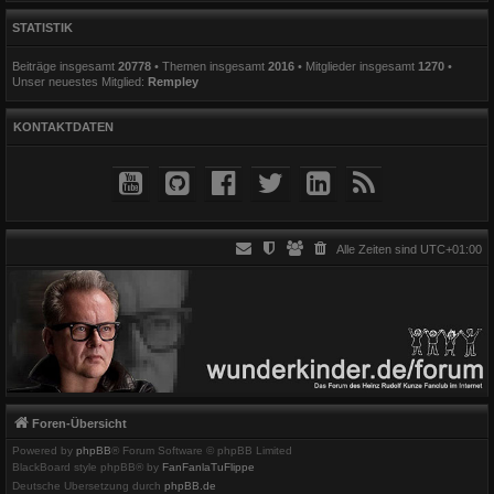
STATISTIK
Beiträge insgesamt
20778
• Themen insgesamt
2016
• Mitglieder insgesamt
1270
•
Unser neuestes Mitglied:
Rempley
KONTAKTDATEN
Alle Zeiten sind
UTC+01:00
Foren-Übersicht
Powered by
phpBB
® Forum Software © phpBB Limited
BlackBoard style phpBB® by
FanFanlaTuFlippe
Deutsche Übersetzung durch
phpBB.de