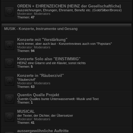
ORDEN + EHRENZEICHEN (HEINZ der Gesellschaftliche)
Auszeichnungen, Ehrungen, Ehrenamt, Benefiz etc. (Gold/Silber/Bronce)
Moderator:
Moderators
Themen:
47
MUSIK - Konzerte, Instrumente und Gesang
Konzerte mit "Verstärkung"
nicht immer, aber auch laut - Konzertreviews auch von "Popstars"
Moderator:
Moderators
Themen:
94
Konzerte Solo also "EINSTIMMIG"
HEINZ eine Gitarre und ein Klavier, sonst nichts
Themen:
5
Konzerte in "Räuberzivil"
"Räuberzivil"
Moderator:
Moderators
Themen:
63
Quentin Qualle Projekt
Quentin Qualles bunte Unterwasserwelt -Musik und Text
Themen:
1
MUSICAL
der Texter, der Dichter, der Übersetzer
Moderator:
Moderators
Themen:
41
aussergewöhnliche Auftritte