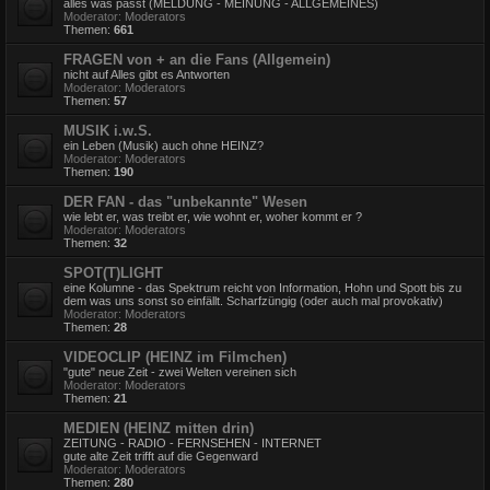
alles was passt (MELDUNG - MEINUNG - ALLGEMEINES)
Moderator:
Moderators
Themen:
661
FRAGEN von + an die Fans (Allgemein)
nicht auf Alles gibt es Antworten
Moderator:
Moderators
Themen:
57
MUSIK i.w.S.
ein Leben (Musik) auch ohne HEINZ?
Moderator:
Moderators
Themen:
190
DER FAN - das "unbekannte" Wesen
wie lebt er, was treibt er, wie wohnt er, woher kommt er ?
Moderator:
Moderators
Themen:
32
SPOT(T)LIGHT
eine Kolumne - das Spektrum reicht von Information, Hohn und Spott bis zu
dem was uns sonst so einfällt. Scharfzüngig (oder auch mal provokativ)
Moderator:
Moderators
Themen:
28
VIDEOCLIP (HEINZ im Filmchen)
"gute" neue Zeit - zwei Welten vereinen sich
Moderator:
Moderators
Themen:
21
MEDIEN (HEINZ mitten drin)
ZEITUNG - RADIO - FERNSEHEN - INTERNET
gute alte Zeit trifft auf die Gegenward
Moderator:
Moderators
Themen:
280