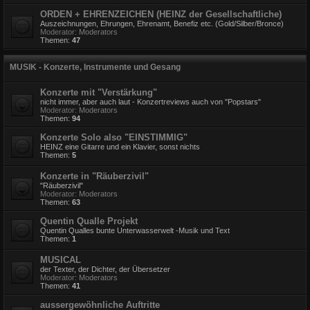
ORDEN + EHRENZEICHEN (HEINZ der Gesellschaftliche)
Auszeichnungen, Ehrungen, Ehrenamt, Benefiz etc. (Gold/Silber/Bronce)
Moderator:
Moderators
Themen:
47
MUSIK - Konzerte, Instrumente und Gesang
Konzerte mit "Verstärkung"
nicht immer, aber auch laut - Konzertreviews auch von "Popstars"
Moderator:
Moderators
Themen:
94
Konzerte Solo also "EINSTIMMIG"
HEINZ eine Gitarre und ein Klavier, sonst nichts
Themen:
5
Konzerte in "Räuberzivil"
"Räuberzivil"
Moderator:
Moderators
Themen:
63
Quentin Qualle Projekt
Quentin Qualles bunte Unterwasserwelt -Musik und Text
Themen:
1
MUSICAL
der Texter, der Dichter, der Übersetzer
Moderator:
Moderators
Themen:
41
aussergewöhnliche Auftritte