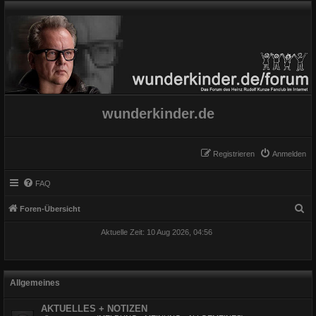
wunderkinder.de
Registrieren
Anmelden
FAQ
S
Foren-Übersicht
u
Aktuelle Zeit: 10 Aug 2026, 04:56
c
h
e
Allgemeines
AKTUELLES + NOTIZEN