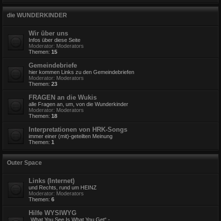
die WUNDERKINDER
Wir über uns
Infos über diese Seite
Moderator:
Moderators
Themen:
15
Gemeindebriefe
hier kommen Links zu den Gemeindebriefen
Moderator:
Moderators
Themen:
23
FRAGEN an die Wukis
alle Fragen an, um, von die Wunderkinder
Moderator:
Moderators
Themen:
18
Interpretationen von HRK-Songs
immer einer (mit)-geteilten Meinung
Themen:
1
Outer Space
Links (Internet)
und Rechts, rund um HEINZ
Moderator:
Moderators
Themen:
6
Hilfe WYSIWYG
„What You See Is What You Get“ -