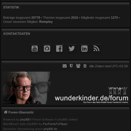
STATISTIK
Beiträge insgesamt
20778
• Themen insgesamt
2016
• Mitglieder insgesamt
1270
•
Unser neuestes Mitglied:
Rempley
KONTAKTDATEN
Alle Zeiten sind
UTC+01:00
Foren-Übersicht
Powered by
phpBB
® Forum Software © phpBB Limited
BlackBoard style phpBB® by
FanFanlaTuFlippe
Deutsche Übersetzung durch
phpBB.de