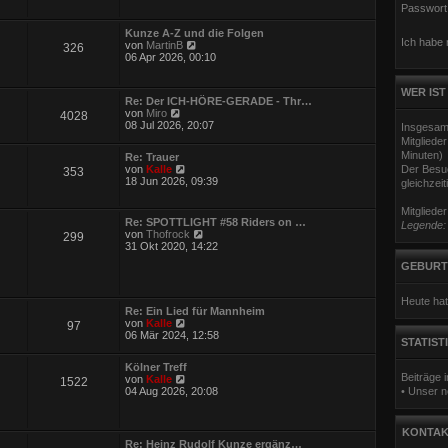
u
Passwort
e
s
Kunze A-Z und die Folgen
t
Ich habe
N
von
MartinB
326
e
e
06 Apr 2026, 00:10
r
u
B
e
e
s
WER IST
i
Re: Der ICH-HÖRE-GERADE - Thr…
t
t
N
von
Miro
4028
e
r
e
08 Jul 2026, 20:07
Insgesam
r
a
u
B
Mitgliede
g
e
e
Minuten)
Re: Trauer
s
i
N
von
Kalle
Der Besuc
353
t
t
e
18 Jun 2026, 09:39
gleichzeit
e
r
u
r
a
e
B
Mitgliede
g
s
e
Re: SPOTTLIGHT #58 Riders on …
Legende
t
i
N
von
Thofrock
299
e
t
e
31 Okt 2020, 14:22
r
r
u
B
GEBURT
a
e
e
g
s
i
t
t
Heute hat
e
Re: Ein Lied für Mannheim
r
r
N
von
Kalle
a
97
B
e
06 Mär 2024, 12:58
g
e
STATIST
u
i
e
t
Kölner Treff
s
r
Beiträge
N
von
Kalle
1522
t
a
e
04 Aug 2026, 20:08
• Unser n
e
g
u
r
e
B
s
e
KONTAK
t
i
Re: Heinz Rudolf Kunze ergänz…