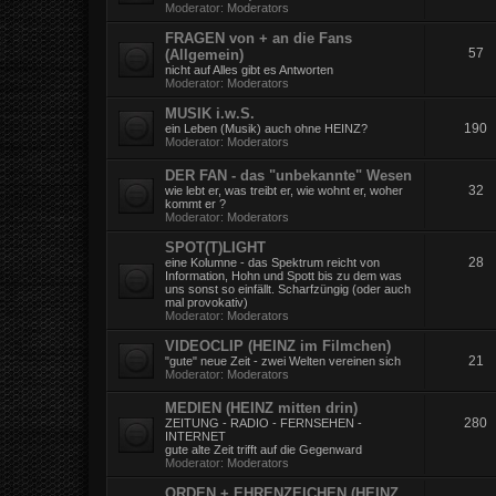
Moderator:
Moderators
FRAGEN von + an die Fans
57
(Allgemein)
nicht auf Alles gibt es Antworten
Moderator:
Moderators
MUSIK i.w.S.
190
ein Leben (Musik) auch ohne HEINZ?
Moderator:
Moderators
DER FAN - das "unbekannte" Wesen
32
wie lebt er, was treibt er, wie wohnt er, woher
kommt er ?
Moderator:
Moderators
SPOT(T)LIGHT
28
eine Kolumne - das Spektrum reicht von
Information, Hohn und Spott bis zu dem was
uns sonst so einfällt. Scharfzüngig (oder auch
mal provokativ)
Moderator:
Moderators
VIDEOCLIP (HEINZ im Filmchen)
21
"gute" neue Zeit - zwei Welten vereinen sich
Moderator:
Moderators
MEDIEN (HEINZ mitten drin)
280
ZEITUNG - RADIO - FERNSEHEN -
INTERNET
gute alte Zeit trifft auf die Gegenward
Moderator:
Moderators
ORDEN + EHRENZEICHEN (HEINZ