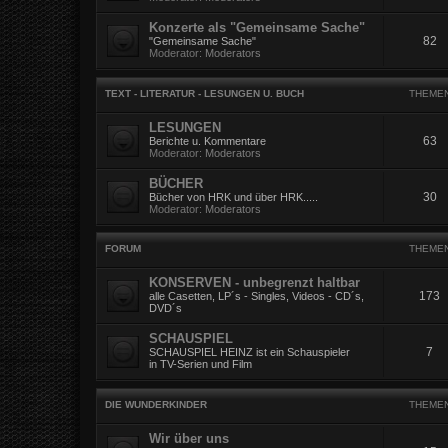
Konzerte als "Gemeinsame Sache"
82
"Gemeinsame Sache"
Moderator:
Moderators
TEXT - LITERATUR - LESUNGEN U. BUCH
THEME
LESUNGEN
63
Berichte u. Kommentare
Moderator:
Moderators
BÜCHER
30
Bücher von HRK und über HRK.....
Moderator:
Moderators
FORUM
THEME
KONSERVEN - unbegrenzt haltbar
173
alle Casetten, LP´s - Singles, Videos - CD´s,
DVD´s
SCHAUSPIEL
7
SCHAUSPIEL HEINZ ist ein Schauspieler
in TV-Serien und Film
DIE WUNDERKINDER
THEME
Wir über uns