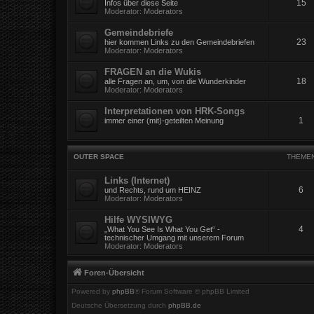
15
Infos über diese Seite
Moderator:
Moderators
Gemeindebriefe
23
hier kommen Links zu den Gemeindebriefen
Moderator:
Moderators
FRAGEN an die Wukis
18
alle Fragen an, um, von die Wunderkinder
Moderator:
Moderators
Interpretationen von HRK-Songs
1
immer einer (mit)-geteilten Meinung
OUTER SPACE
THEME
Links (Internet)
6
und Rechts, rund um HEINZ
Moderator:
Moderators
Hilfe WYSIWYG
4
„What You See Is What You Get“ -
technischer Umgang mit unserem Forum
Moderator:
Moderators
Foren-Übersicht
Powered by
phpBB
® Forum Software © phpBB Limited
Deutsche Übersetzung durch
phpBB.de