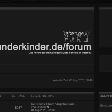
Aktuelle Zeit: 06 Aug 2026, 08:46
N
BEITRÄGE
LETZTER BEITRAG
ANMELD
Re: Neues Album "Angebot und …
Benutzer
N
von
MartinB
5037
e
04 Aug 2026, 22:08