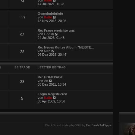
a
von
Kalle
74
e
e
g
14 Jul 2021, 11:28
i
u
t
e
r
Gemeindebriefe
s
N
a
von
Kalle
117
t
e
g
13 Nov 2013, 20:08
e
u
r
e
B
Re: Frage erreichte uns
s
e
N
von
Ghosti
93
t
i
e
24 Jul 2026, 01:48
e
t
u
r
r
e
B
a
Re: Neues Kunze Album "MEISTE…
s
e
N
g
von
Miro
28
t
i
e
06 Dez 2016, 20:46
e
t
u
r
r
e
B
a
s
e
g
N
BEITRÄGE
LETZTER BEITRAG
t
i
e
t
r
r
Re: HOMEPAGE
B
N
a
von
An
23
e
e
g
03 Dez 2011, 13:34
i
u
t
e
r
Login Registrieren
s
N
a
von
Kalle
5
t
e
g
03 Apr 2009, 16:36
e
u
r
e
B
s
e
t
i
e
t
r
r
BlackBoard style phpBB® by
FanFanlaTuFlippe
B
a
e
g
i