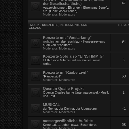
47
der Gesellschaftliche)
Auszeichnungen, Ehrungen, Ehrenamt, Benefiz
etc. (Gold/Silber/Bronce)
Moderator:
Moderators
MUSIK - KONZERTE, INSTRUMENTE UND
THEME
GESANG
Konzerte mit "Verstärkung"
94
nicht immer, aber auch laut - Konzertreviews
auch von "Popstars"
Moderator:
Moderators
Konzerte Solo also "EINSTIMMIG"
5
HEINZ eine Gitarre und ein Klavier, sonst
nichts
Konzerte in "Räuberzivil"
63
"Räuberzivil"
Moderator:
Moderators
Quentin Qualle Projekt
1
Quentin Qualles bunte Unterwasserwelt -Musik
und Text
MUSICAL
41
der Texter, der Dichter, der Übersetzer
Moderator:
Moderators
aussergewöhnliche Auftritte
58
Keine Lala.... schon etwas Besonderes
Moderator:
Moderators