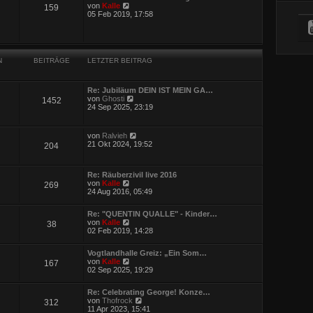
e
t
N
von
Kalle
159
r
r
e
05 Feb 2019, 17:58
B
a
u
e
g
e
i
s
t
t
r
e
a
N
BEITRÄGE
LETZTER BEITRAG
r
g
B
e
i
Re: Jubiläum DEIN IST MEIN GA…
t
N
von
Ghosti
1452
r
e
24 Sep 2025, 23:19
a
u
g
e
s
N
von
Ralvieh
t
e
21 Okt 2024, 19:52
204
e
u
r
e
B
s
e
Re: Räuberzivil live 2016
t
i
N
von
Kalle
269
e
t
e
24 Aug 2016, 05:49
r
r
u
B
a
e
e
Re: "QUENTIN QUALLE" - Kinder…
g
s
i
N
von
Kalle
38
t
t
e
02 Feb 2019, 14:28
e
r
u
r
a
e
B
g
Vogtlandhalle Greiz: „Ein Som…
s
e
N
von
Kalle
167
t
i
e
02 Sep 2025, 19:29
e
t
u
r
r
e
B
a
Re: Celebrating George! Konze…
s
e
g
N
von
Thofrock
312
t
i
e
11 Apr 2023, 15:41
e