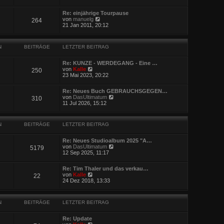
t
u
r
r
e
B
a
Re: einjährige Tourpause
s
e
g
N
von
manuelg
264
t
i
e
21 Jan 2011, 20:12
e
t
u
r
r
e
B
a
s
e
g
N
BEITRÄGE
LETZTER BEITRAG
t
i
e
t
r
r
Re: KUNZE - WERDEGANG - Eine …
B
N
a
von
Kalle
250
e
e
g
23 Mai 2023, 20:22
i
u
t
e
r
Re: Neues Buch GEBRAUCHSGEGEN…
s
N
a
von
DasUltimatum
310
t
e
g
11 Jul 2026, 15:12
e
u
r
e
B
s
e
N
BEITRÄGE
LETZTER BEITRAG
t
i
e
t
r
r
Re: Neues Studioalbum 2025 "A…
B
N
a
von
DasUltimatum
5179
e
e
g
12 Sep 2025, 11:17
i
u
t
e
r
Re: Tim Thaler und das verkau…
s
N
a
von
Kalle
22
t
e
g
24 Dez 2018, 13:33
e
u
r
e
B
s
e
N
BEITRÄGE
LETZTER BEITRAG
t
i
e
t
r
r
Re: Update
B
N