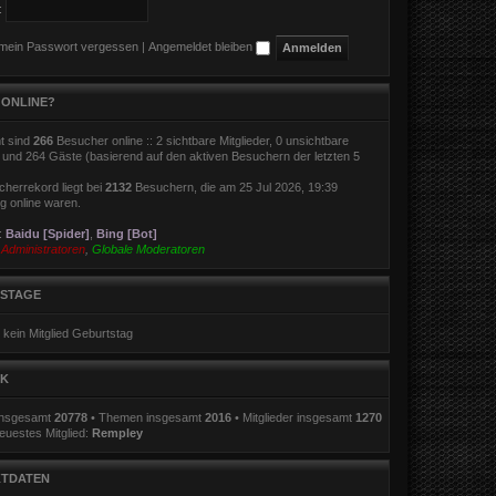
:
 mein Passwort vergessen
|
Angemeldet bleiben
 ONLINE?
t sind
266
Besucher online :: 2 sichtbare Mitglieder, 0 unsichtbare
r und 264 Gäste (basierend auf den aktiven Besuchern der letzten 5
herrekord liegt bei
2132
Besuchern, die am 25 Jul 2026, 19:39
ig online waren.
r:
Baidu [Spider]
,
Bing [Bot]
:
Administratoren
,
Globale Moderatoren
STAGE
 kein Mitglied Geburtstag
IK
 insgesamt
20778
• Themen insgesamt
2016
• Mitglieder insgesamt
1270
euestes Mitglied:
Rempley
TDATEN