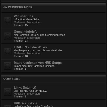
die WUNDERKINDER
Wir über uns
Infos über diese Seite
Moderator:
Moderators
Themen:
15
Gemeindebriefe
hier kommen Links zu den Gemeindebriefen
Moderator:
Moderators
Themen:
23
FRAGEN an die Wukis
alle Fragen an, um, von die Wunderkinder
Moderator:
Moderators
Themen:
18
Interpretationen von HRK-Songs
immer einer (mit)-geteilten Meinung
Themen:
1
Outer Space
Links (Internet)
und Rechts, rund um HEINZ
Moderator:
Moderators
Themen:
6
Hilfe WYSIWYG
„What You See Is What You Get“ -