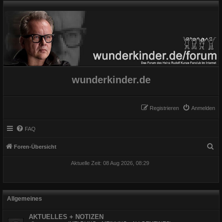
wunderkinder.de
Registrieren
Anmelden
FAQ
S
Foren-Übersicht
u
Aktuelle Zeit: 08 Aug 2026, 08:29
c
h
e
Allgemeines
AKTUELLES + NOTIZEN