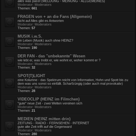
alles was passt (MELDUNG - MEINUNG - ALLGEMEINES)
Moderator:
Moderators
Themen:
661
FRAGEN von + an die Fans (Allgemein)
nicht auf Alles gibt es Antworten
Moderator:
Moderators
Themen:
57
MUSIK i.w.S.
ein Leben (Musik) auch ohne HEINZ?
Moderator:
Moderators
Themen:
190
DER FAN - das "unbekannte" Wesen
wie lebt er, was treibt er, wie wohnt er, woher kommt er ?
Moderator:
Moderators
Themen:
32
SPOT(T)LIGHT
eine Kolumne - das Spektrum reicht von Information, Hohn und Spott bis zu
dem was uns sonst so einfällt. Scharfzüngig (oder auch mal provokativ)
Moderator:
Moderators
Themen:
28
VIDEOCLIP (HEINZ im Filmchen)
"gute" neue Zeit - zwei Welten vereinen sich
Moderator:
Moderators
Themen:
21
MEDIEN (HEINZ mitten drin)
ZEITUNG - RADIO - FERNSEHEN - INTERNET
gute alte Zeit trifft auf die Gegenward
Moderator:
Moderators
Themen:
280