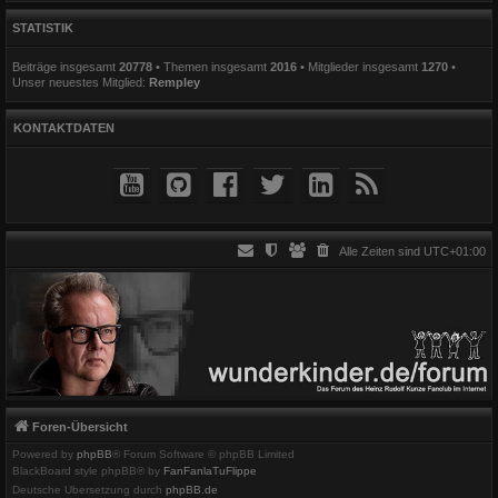
STATISTIK
Beiträge insgesamt
20778
• Themen insgesamt
2016
• Mitglieder insgesamt
1270
•
Unser neuestes Mitglied:
Rempley
KONTAKTDATEN
Alle Zeiten sind
UTC+01:00
Foren-Übersicht
Powered by
phpBB
® Forum Software © phpBB Limited
BlackBoard style phpBB® by
FanFanlaTuFlippe
Deutsche Übersetzung durch
phpBB.de