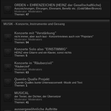
ORDEN + EHRENZEICHEN (HEINZ der Gesellschaftliche)
Auszeichnungen, Ehrungen, Ehrenamt, Benefiz etc. (Gold/Silber/Bronce)
Moderator:
Moderators
Themen:
47
MUSIK - Konzerte, Instrumente und Gesang
Konzerte mit "Verstärkung"
nicht immer, aber auch laut - Konzertreviews auch von "Popstars"
Moderator:
Moderators
Themen:
94
Konzerte Solo also "EINSTIMMIG"
HEINZ eine Gitarre und ein Klavier, sonst nichts
Themen:
5
Konzerte in "Räuberzivil"
"Räuberzivil"
Moderator:
Moderators
Themen:
63
Quentin Qualle Projekt
Quentin Qualles bunte Unterwasserwelt -Musik und Text
Themen:
1
MUSICAL
der Texter, der Dichter, der Übersetzer
Moderator:
Moderators
Themen:
41
aussergewöhnliche Auftritte