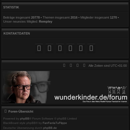
STATISTIK
Beiträge insgesamt
20778
• Themen insgesamt
2016
• Mitglieder insgesamt
1270
•
Unser neuestes Mitglied:
Rempley
KONTAKTDATEN
Alle Zeiten sind
UTC+01:00
Foren-Übersicht
Powered by
phpBB
® Forum Software © phpBB Limited
BlackBoard style phpBB® by
FanFanlaTuFlippe
Deutsche Übersetzung durch
phpBB.de