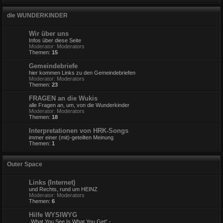
die WUNDERKINDER
Wir über uns
Infos über diese Seite
Moderator:
Moderators
Themen:
15
Gemeindebriefe
hier kommen Links zu den Gemeindebriefen
Moderator:
Moderators
Themen:
23
FRAGEN an die Wukis
alle Fragen an, um, von die Wunderkinder
Moderator:
Moderators
Themen:
18
Interpretationen von HRK-Songs
immer einer (mit)-geteilten Meinung
Themen:
1
Outer Space
Links (Internet)
und Rechts, rund um HEINZ
Moderator:
Moderators
Themen:
6
Hilfe WYSIWYG
„What You See Is What You Get“ -