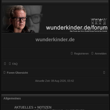
wunderkinder.de
Registrieren
Anmelden
FAQ
S
Foren-Übersicht
u
Aktuelle Zeit: 08 Aug 2026, 03:42
c
h
e
Allgemeines
AKTUELLES + NOTIZEN