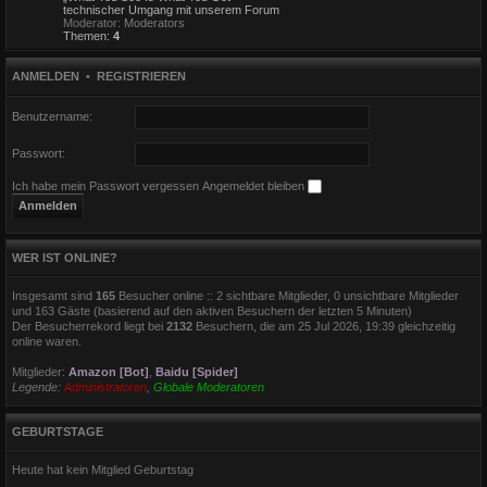
technischer Umgang mit unserem Forum
Moderator:
Moderators
Themen:
4
ANMELDEN
•
REGISTRIEREN
Benutzername:
Passwort:
Ich habe mein Passwort vergessen
Angemeldet bleiben
WER IST ONLINE?
Insgesamt sind
165
Besucher online :: 2 sichtbare Mitglieder, 0 unsichtbare Mitglieder
und 163 Gäste (basierend auf den aktiven Besuchern der letzten 5 Minuten)
Der Besucherrekord liegt bei
2132
Besuchern, die am 25 Jul 2026, 19:39 gleichzeitig
online waren.
Mitglieder:
Amazon [Bot]
,
Baidu [Spider]
Legende:
Administratoren
,
Globale Moderatoren
GEBURTSTAGE
Heute hat kein Mitglied Geburtstag