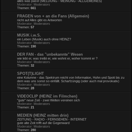
alles was passt (MELDUNG - MEINUNG - ALLGEMEINES)
Moderator:
Moderators
Themen:
661
FRAGEN von + an die Fans (Allgemein)
nicht auf Alles gibt es Antworten
Moderator:
Moderators
Themen:
57
MUSIK i.w.S.
ein Leben (Musik) auch ohne HEINZ?
Moderator:
Moderators
Themen:
190
DER FAN - das "unbekannte" Wesen
wie lebt er, was treibt er, wie wohnt er, woher kommt er ?
Moderator:
Moderators
Themen:
32
SPOT(T)LIGHT
eine Kolumne - das Spektrum reicht von Information, Hohn und Spott bis zu
dem was uns sonst so einfällt. Scharfzüngig (oder auch mal provokativ)
Moderator:
Moderators
Themen:
28
VIDEOCLIP (HEINZ im Filmchen)
"gute" neue Zeit - zwei Welten vereinen sich
Moderator:
Moderators
Themen:
21
MEDIEN (HEINZ mitten drin)
ZEITUNG - RADIO - FERNSEHEN - INTERNET
gute alte Zeit trifft auf die Gegenward
Moderator:
Moderators
Themen:
280