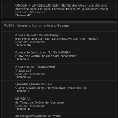
ORDEN + EHRENZEICHEN (HEINZ der Gesellschaftliche)
Auszeichnungen, Ehrungen, Ehrenamt, Benefiz etc. (Gold/Silber/Bronce)
Moderator:
Moderators
Themen:
47
MUSIK - Konzerte, Instrumente und Gesang
Konzerte mit "Verstärkung"
nicht immer, aber auch laut - Konzertreviews auch von "Popstars"
Moderator:
Moderators
Themen:
94
Konzerte Solo also "EINSTIMMIG"
HEINZ eine Gitarre und ein Klavier, sonst nichts
Themen:
5
Konzerte in "Räuberzivil"
"Räuberzivil"
Moderator:
Moderators
Themen:
63
Quentin Qualle Projekt
Quentin Qualles bunte Unterwasserwelt -Musik und Text
Themen:
1
MUSICAL
der Texter, der Dichter, der Übersetzer
Moderator:
Moderators
Themen:
41
aussergewöhnliche Auftritte