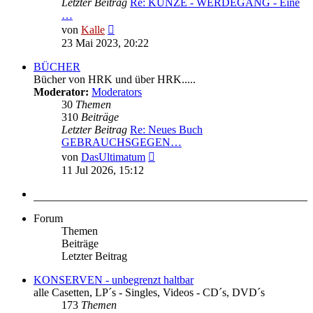
Letzter Beitrag
Re: KUNZE - WERDEGANG - Eine
…
Neuester
von
Kalle
Beitrag
23 Mai 2023, 20:22
BÜCHER
Bücher von HRK und über HRK.....
Moderator:
Moderators
30
Themen
310
Beiträge
Letzter Beitrag
Re: Neues Buch
GEBRAUCHSGEGEN…
Neuester
von
DasUltimatum
Beitrag
11 Jul 2026, 15:12
Forum
Themen
Beiträge
Letzter Beitrag
KONSERVEN - unbegrenzt haltbar
alle Casetten, LP´s - Singles, Videos - CD´s, DVD´s
173
Themen