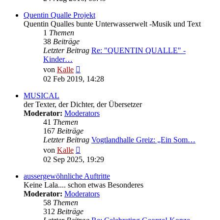
Quentin Qualle Projekt
Quentin Qualles bunte Unterwasserwelt -Musik und Text
1
Themen
38
Beiträge
Letzter Beitrag
Re: "QUENTIN QUALLE" -
Kinder…
Neuester
von
Kalle
Beitrag
02 Feb 2019, 14:28
MUSICAL
der Texter, der Dichter, der Übersetzer
Moderator:
Moderators
41
Themen
167
Beiträge
Letzter Beitrag
Vogtlandhalle Greiz: „Ein Som…
Neuester
von
Kalle
Beitrag
02 Sep 2025, 19:29
aussergewöhnliche Auftritte
Keine Lala.... schon etwas Besonderes
Moderator:
Moderators
58
Themen
312
Beiträge