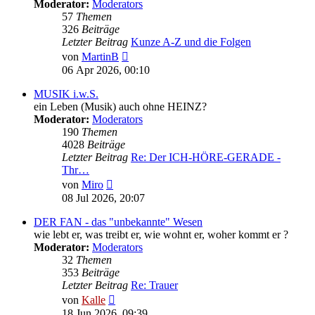
Moderator:
Moderators
57
Themen
326
Beiträge
Letzter Beitrag
Kunze A-Z und die Folgen
Neuester
von
MartinB
Beitrag
06 Apr 2026, 00:10
MUSIK i.w.S.
ein Leben (Musik) auch ohne HEINZ?
Moderator:
Moderators
190
Themen
4028
Beiträge
Letzter Beitrag
Re: Der ICH-HÖRE-GERADE -
Thr…
Neuester
von
Miro
Beitrag
08 Jul 2026, 20:07
DER FAN - das "unbekannte" Wesen
wie lebt er, was treibt er, wie wohnt er, woher kommt er ?
Moderator:
Moderators
32
Themen
353
Beiträge
Letzter Beitrag
Re: Trauer
Neuester
von
Kalle
Beitrag
18 Jun 2026, 09:39