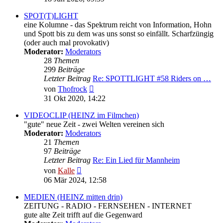
SPOT(T)LIGHT
eine Kolumne - das Spektrum reicht von Information, Hohn
und Spott bis zu dem was uns sonst so einfällt. Scharfzüngig
(oder auch mal provokativ)
Moderator:
Moderators
28
Themen
299
Beiträge
Letzter Beitrag
Re: SPOTTLIGHT #58 Riders on …
Neuester
von
Thofrock
Beitrag
31 Okt 2020, 14:22
VIDEOCLIP (HEINZ im Filmchen)
"gute" neue Zeit - zwei Welten vereinen sich
Moderator:
Moderators
21
Themen
97
Beiträge
Letzter Beitrag
Re: Ein Lied für Mannheim
Neuester
von
Kalle
Beitrag
06 Mär 2024, 12:58
MEDIEN (HEINZ mitten drin)
ZEITUNG - RADIO - FERNSEHEN - INTERNET
gute alte Zeit trifft auf die Gegenward