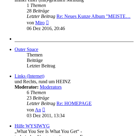
1
Themen
28
Beiträge
Letzter Beitrag
Re: Neues Kunze Album "MEISTE…
Neuester
von
Miro
Beitrag
06 Dez 2016, 20:46
Outer Space
Themen
Beiträge
Letzter Beitrag
Links (Internet)
und Rechts, rund um HEINZ
Moderator:
Moderators
6
Themen
23
Beiträge
Letzter Beitrag
Re: HOMEPAGE
Neuester
von
An
Beitrag
03 Dez 2011, 13:34
Hilfe WYSIWYG
„What You See Is What You Get“ -