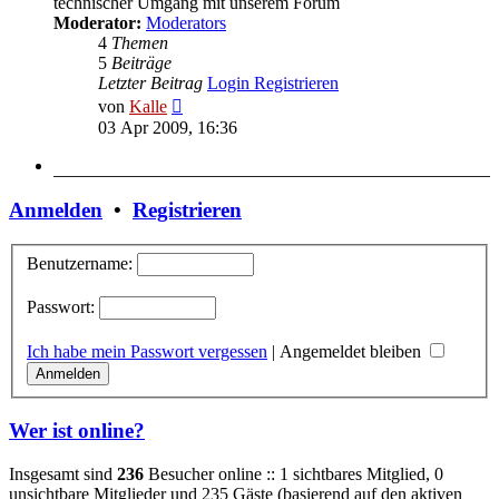
technischer Umgang mit unserem Forum
Moderator:
Moderators
4
Themen
5
Beiträge
Letzter Beitrag
Login Registrieren
Neuester
von
Kalle
Beitrag
03 Apr 2009, 16:36
Anmelden
•
Registrieren
Benutzername:
Passwort:
Ich habe mein Passwort vergessen
|
Angemeldet bleiben
Wer ist online?
Insgesamt sind
236
Besucher online :: 1 sichtbares Mitglied, 0
unsichtbare Mitglieder und 235 Gäste (basierend auf den aktiven