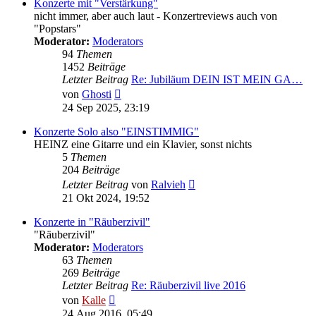
Konzerte mit "Verstärkung"
nicht immer, aber auch laut - Konzertreviews auch von
"Popstars"
Moderator:
Moderators
94
Themen
1452
Beiträge
Letzter Beitrag
Re: Jubiläum DEIN IST MEIN GA…
Neuester
von
Ghosti
Beitrag
24 Sep 2025, 23:19
Konzerte Solo also "EINSTIMMIG"
HEINZ eine Gitarre und ein Klavier, sonst nichts
5
Themen
204
Beiträge
Neuester
Letzter Beitrag
von
Ralvieh
Beitrag
21 Okt 2024, 19:52
Konzerte in "Räuberzivil"
"Räuberzivil"
Moderator:
Moderators
63
Themen
269
Beiträge
Letzter Beitrag
Re: Räuberzivil live 2016
Neuester
von
Kalle
Beitrag
24 Aug 2016, 05:49