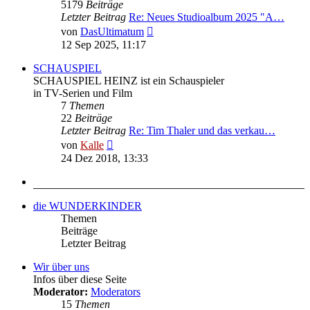
5179
Beiträge
Letzter Beitrag
Re: Neues Studioalbum 2025 "A…
Neuester
von
DasUltimatum
Beitrag
12 Sep 2025, 11:17
SCHAUSPIEL
SCHAUSPIEL HEINZ ist ein Schauspieler
in TV-Serien und Film
7
Themen
22
Beiträge
Letzter Beitrag
Re: Tim Thaler und das verkau…
Neuester
von
Kalle
Beitrag
24 Dez 2018, 13:33
die WUNDERKINDER
Themen
Beiträge
Letzter Beitrag
Wir über uns
Infos über diese Seite
Moderator:
Moderators
15
Themen