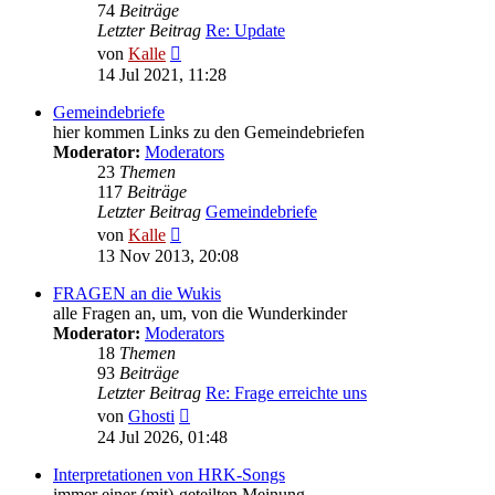
74
Beiträge
Letzter Beitrag
Re: Update
Neuester
von
Kalle
Beitrag
14 Jul 2021, 11:28
Gemeindebriefe
hier kommen Links zu den Gemeindebriefen
Moderator:
Moderators
23
Themen
117
Beiträge
Letzter Beitrag
Gemeindebriefe
Neuester
von
Kalle
Beitrag
13 Nov 2013, 20:08
FRAGEN an die Wukis
alle Fragen an, um, von die Wunderkinder
Moderator:
Moderators
18
Themen
93
Beiträge
Letzter Beitrag
Re: Frage erreichte uns
Neuester
von
Ghosti
Beitrag
24 Jul 2026, 01:48
Interpretationen von HRK-Songs
immer einer (mit)-geteilten Meinung