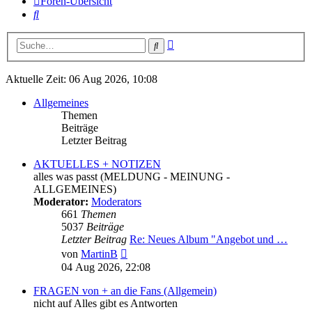
Foren-Übersicht
Suche
Erweiterte
Suche
Suche
Aktuelle Zeit: 06 Aug 2026, 10:08
Allgemeines
Themen
Beiträge
Letzter Beitrag
AKTUELLES + NOTIZEN
alles was passt (MELDUNG - MEINUNG -
ALLGEMEINES)
Moderator:
Moderators
661
Themen
5037
Beiträge
Letzter Beitrag
Re: Neues Album "Angebot und …
Neuester
von
MartinB
Beitrag
04 Aug 2026, 22:08
FRAGEN von + an die Fans (Allgemein)
nicht auf Alles gibt es Antworten