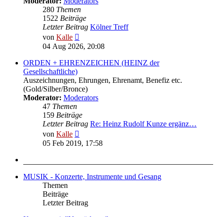
Moderator:
Moderators
280
Themen
1522
Beiträge
Letzter Beitrag
Kölner Treff
Neuester
von
Kalle
Beitrag
04 Aug 2026, 20:08
ORDEN + EHRENZEICHEN (HEINZ der
Gesellschaftliche)
Auszeichnungen, Ehrungen, Ehrenamt, Benefiz etc.
(Gold/Silber/Bronce)
Moderator:
Moderators
47
Themen
159
Beiträge
Letzter Beitrag
Re: Heinz Rudolf Kunze ergänz…
Neuester
von
Kalle
Beitrag
05 Feb 2019, 17:58
MUSIK - Konzerte, Instrumente und Gesang
Themen
Beiträge
Letzter Beitrag