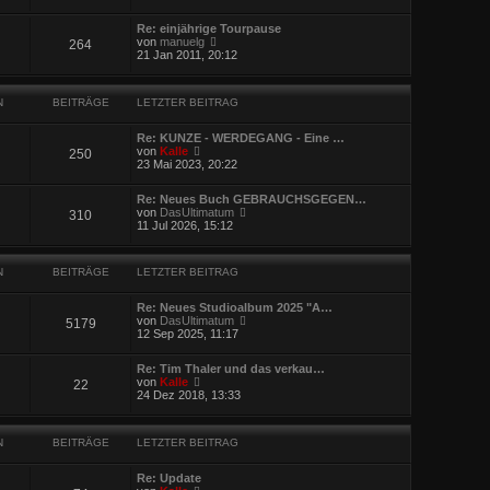
t
u
r
r
e
B
a
Re: einjährige Tourpause
s
e
g
N
von
manuelg
264
t
i
e
21 Jan 2011, 20:12
e
t
u
r
r
e
B
a
s
e
g
N
BEITRÄGE
LETZTER BEITRAG
t
i
e
t
r
r
Re: KUNZE - WERDEGANG - Eine …
B
N
a
von
Kalle
250
e
e
g
23 Mai 2023, 20:22
i
u
t
e
r
Re: Neues Buch GEBRAUCHSGEGEN…
s
N
a
von
DasUltimatum
310
t
e
g
11 Jul 2026, 15:12
e
u
r
e
B
s
e
N
BEITRÄGE
LETZTER BEITRAG
t
i
e
t
r
r
Re: Neues Studioalbum 2025 "A…
B
N
a
von
DasUltimatum
5179
e
e
g
12 Sep 2025, 11:17
i
u
t
e
r
Re: Tim Thaler und das verkau…
s
N
a
von
Kalle
22
t
e
g
24 Dez 2018, 13:33
e
u
r
e
B
s
e
N
BEITRÄGE
LETZTER BEITRAG
t
i
e
t
r
r
Re: Update
B
N