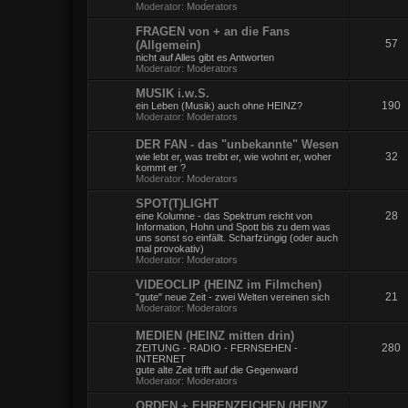
Moderator:
Moderators
FRAGEN von + an die Fans
57
(Allgemein)
nicht auf Alles gibt es Antworten
Moderator:
Moderators
MUSIK i.w.S.
190
ein Leben (Musik) auch ohne HEINZ?
Moderator:
Moderators
DER FAN - das "unbekannte" Wesen
32
wie lebt er, was treibt er, wie wohnt er, woher
kommt er ?
Moderator:
Moderators
SPOT(T)LIGHT
28
eine Kolumne - das Spektrum reicht von
Information, Hohn und Spott bis zu dem was
uns sonst so einfällt. Scharfzüngig (oder auch
mal provokativ)
Moderator:
Moderators
VIDEOCLIP (HEINZ im Filmchen)
21
"gute" neue Zeit - zwei Welten vereinen sich
Moderator:
Moderators
MEDIEN (HEINZ mitten drin)
280
ZEITUNG - RADIO - FERNSEHEN -
INTERNET
gute alte Zeit trifft auf die Gegenward
Moderator:
Moderators
ORDEN + EHRENZEICHEN (HEINZ