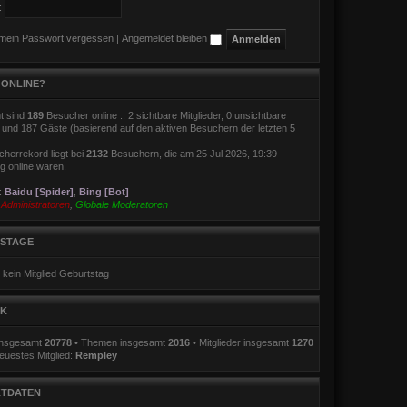
:
 mein Passwort vergessen
|
Angemeldet bleiben
 ONLINE?
t sind
189
Besucher online :: 2 sichtbare Mitglieder, 0 unsichtbare
r und 187 Gäste (basierend auf den aktiven Besuchern der letzten 5
herrekord liegt bei
2132
Besuchern, die am 25 Jul 2026, 19:39
ig online waren.
r:
Baidu [Spider]
,
Bing [Bot]
:
Administratoren
,
Globale Moderatoren
STAGE
 kein Mitglied Geburtstag
IK
 insgesamt
20778
• Themen insgesamt
2016
• Mitglieder insgesamt
1270
euestes Mitglied:
Rempley
TDATEN