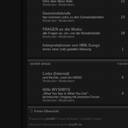
15
Infos über diese Seite
Moderator:
Moderators
Gemeindebriefe
23
hier kommen Links zu den Gemeindebriefen
Moderator:
Moderators
FRAGEN an die Wukis
18
alle Fragen an, um, von die Wunderkinder
Moderator:
Moderators
Interpretationen von HRK-Songs
1
immer einer (mit)-geteilten Meinung
OUTER SPACE
THEME
Links (Internet)
6
und Rechts, rund um HEINZ
Moderator:
Moderators
Hilfe WYSIWYG
4
„What You See Is What You Get“ -
technischer Umgang mit unserem Forum
Moderator:
Moderators
Foren-Übersicht
Powered by
phpBB
® Forum Software © phpBB Limited
Deutsche Übersetzung durch
phpBB.de