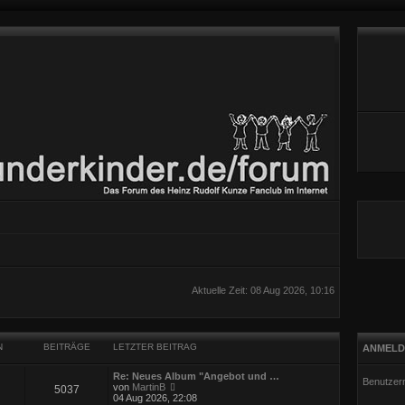
Aktuelle Zeit: 08 Aug 2026, 10:16
N
BEITRÄGE
LETZTER BEITRAG
ANMELD
Re: Neues Album "Angebot und …
Benutzer
N
von
MartinB
5037
e
04 Aug 2026, 22:08