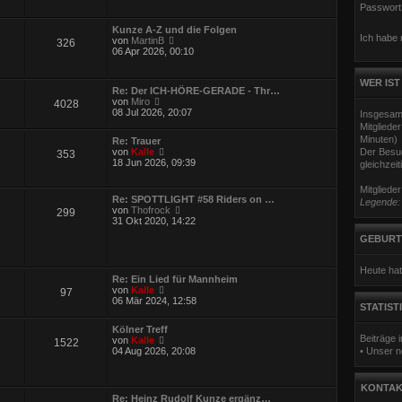
u
Passwort
e
s
Kunze A-Z und die Folgen
t
Ich habe
N
von
MartinB
326
e
e
06 Apr 2026, 00:10
r
u
B
e
e
s
WER IST
i
Re: Der ICH-HÖRE-GERADE - Thr…
t
t
N
von
Miro
4028
e
r
e
08 Jul 2026, 20:07
Insgesam
r
a
u
B
Mitgliede
g
e
e
Minuten)
Re: Trauer
s
i
N
von
Kalle
Der Besuc
353
t
t
e
18 Jun 2026, 09:39
gleichzeit
e
r
u
r
a
e
B
Mitgliede
g
s
e
Re: SPOTTLIGHT #58 Riders on …
Legende
t
i
N
von
Thofrock
299
e
t
e
31 Okt 2020, 14:22
r
r
u
B
GEBURT
a
e
e
g
s
i
t
t
Heute hat
e
Re: Ein Lied für Mannheim
r
r
N
von
Kalle
a
97
B
e
06 Mär 2024, 12:58
g
e
STATIST
u
i
e
t
Kölner Treff
s
r
Beiträge
N
von
Kalle
1522
t
a
e
04 Aug 2026, 20:08
• Unser n
e
g
u
r
e
B
s
e
KONTAK
t
i
Re: Heinz Rudolf Kunze ergänz…