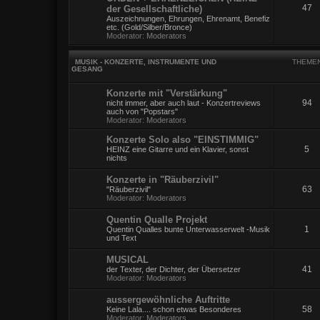
47
der Gesellschaftliche)
Auszeichnungen, Ehrungen, Ehrenamt, Benefiz
etc. (Gold/Silber/Bronce)
Moderator:
Moderators
MUSIK - KONZERTE, INSTRUMENTE UND
THEME
GESANG
Konzerte mit "Verstärkung"
94
nicht immer, aber auch laut - Konzertreviews
auch von "Popstars"
Moderator:
Moderators
Konzerte Solo also "EINSTIMMIG"
5
HEINZ eine Gitarre und ein Klavier, sonst
nichts
Konzerte in "Räuberzivil"
63
"Räuberzivil"
Moderator:
Moderators
Quentin Qualle Projekt
1
Quentin Qualles bunte Unterwasserwelt -Musik
und Text
MUSICAL
41
der Texter, der Dichter, der Übersetzer
Moderator:
Moderators
aussergewöhnliche Auftritte
58
Keine Lala.... schon etwas Besonderes
Moderator:
Moderators