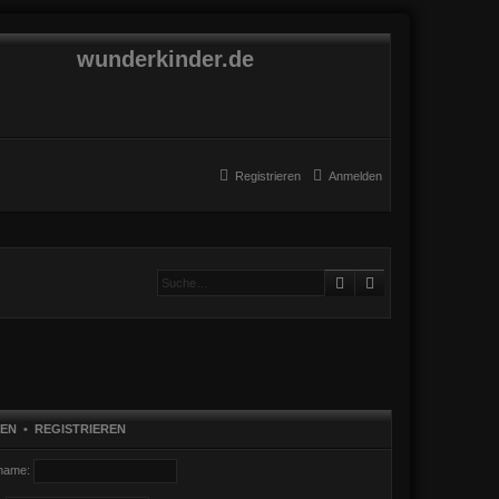
wunderkinder.de
Registrieren
Anmelden
Suche
Erweiterte Suche
EN
•
REGISTRIEREN
name: