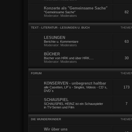
Konzerte als "Gemeinsame Sache"
82
"Gemeinsame Sache"
Moderator:
Moderators
TEXT - LITERATUR - LESUNGEN U. BUCH
THEME
LESUNGEN
63
Berichte u. Kommentare
Moderator:
Moderators
BÜCHER
30
Bücher von HRK und über HRK.....
Moderator:
Moderators
FORUM
THEME
KONSERVEN - unbegrenzt haltbar
173
alle Casetten, LP´s - Singles, Videos - CD´s,
DVD´s
SCHAUSPIEL
7
SCHAUSPIEL HEINZ ist ein Schauspieler
in TV-Serien und Film
DIE WUNDERKINDER
THEME
Wir über uns