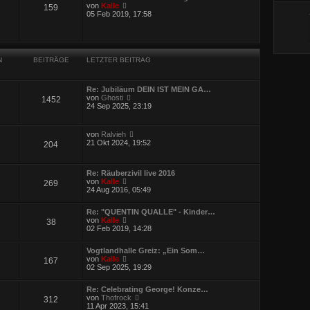
e
t
N
von
Kalle
159
r
r
e
05 Feb 2019, 17:58
B
a
u
e
g
e
i
s
t
t
r
e
a
N
BEITRÄGE
LETZTER BEITRAG
r
g
B
e
i
Re: Jubiläum DEIN IST MEIN GA…
t
N
von
Ghosti
1452
r
e
24 Sep 2025, 23:19
a
u
g
e
s
N
von
Ralvieh
t
e
21 Okt 2024, 19:52
204
e
u
r
e
B
s
e
Re: Räuberzivil live 2016
t
i
N
von
Kalle
269
e
t
e
24 Aug 2016, 05:49
r
r
u
B
a
e
e
Re: "QUENTIN QUALLE" - Kinder…
g
s
i
N
von
Kalle
38
t
t
e
02 Feb 2019, 14:28
e
r
u
r
a
e
B
g
Vogtlandhalle Greiz: „Ein Som…
s
e
N
von
Kalle
167
t
i
e
02 Sep 2025, 19:29
e
t
u
r
r
e
B
a
Re: Celebrating George! Konze…
s
e
g
N
von
Thofrock
312
t
i
e
11 Apr 2023, 15:41
e