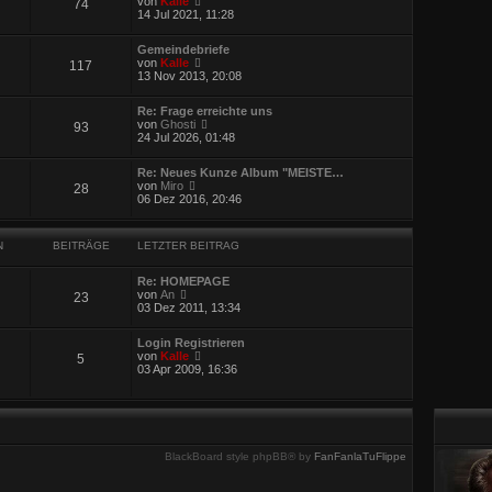
a
von
Kalle
74
e
e
g
14 Jul 2021, 11:28
i
u
t
e
r
Gemeindebriefe
s
N
a
von
Kalle
117
t
e
g
13 Nov 2013, 20:08
e
u
r
e
B
Re: Frage erreichte uns
s
e
N
von
Ghosti
93
t
i
e
24 Jul 2026, 01:48
e
t
u
r
r
e
B
a
Re: Neues Kunze Album "MEISTE…
s
e
N
g
von
Miro
28
t
i
e
06 Dez 2016, 20:46
e
t
u
r
r
e
B
a
s
e
g
N
BEITRÄGE
LETZTER BEITRAG
t
i
e
t
r
r
Re: HOMEPAGE
B
N
a
von
An
23
e
e
g
03 Dez 2011, 13:34
i
u
t
e
r
Login Registrieren
s
N
a
von
Kalle
5
t
e
g
03 Apr 2009, 16:36
e
u
r
e
B
s
e
t
i
e
t
r
r
BlackBoard style phpBB® by
FanFanlaTuFlippe
B
a
e
g
i