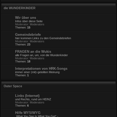
die WUNDERKINDER
Wir über uns
Infos über diese Seite
Moderator:
Moderators
Themen:
15
Gemeindebriefe
hier kommen Links zu den Gemeindebriefen
Moderator:
Moderators
Themen:
23
FRAGEN an die Wukis
alle Fragen an, um, von die Wunderkinder
Moderator:
Moderators
Themen:
18
Interpretationen von HRK-Songs
immer einer (mit)-geteilten Meinung
Themen:
1
Outer Space
Links (Internet)
und Rechts, rund um HEINZ
Moderator:
Moderators
Themen:
6
Hilfe WYSIWYG
„What You See Is What You Get“ -