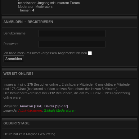
technischer Umgang mit unserem Forum
Moderator:
Moderators
Themen:
4
ANMELDEN
•
REGISTRIEREN
Benutzername:
Passwort:
Ich habe mein Passwort vergessen
Angemeldet bleiben
WER IST ONLINE?
Insgesamt sind
175
Besucher online :: 2 sichtbare Mitglieder, 0 unsichtbare Mitglieder
und 173 Gäste (basierend auf den aktiven Besuchern der letzten 5 Minuten)
Der Besucherrekord liegt bei
2132
Besuchern, die am 25 Jul 2026, 19:39 gleichzeitig
online waren.
Mitglieder:
Amazon [Bot]
,
Baidu [Spider]
Legende:
Administratoren
,
Globale Moderatoren
GEBURTSTAGE
Heute hat kein Mitglied Geburtstag