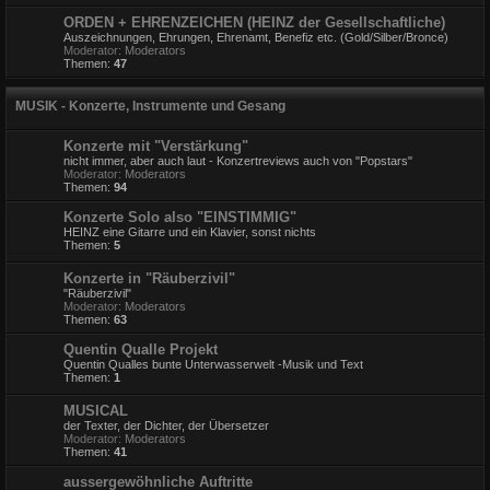
ORDEN + EHRENZEICHEN (HEINZ der Gesellschaftliche)
Auszeichnungen, Ehrungen, Ehrenamt, Benefiz etc. (Gold/Silber/Bronce)
Moderator:
Moderators
Themen:
47
MUSIK - Konzerte, Instrumente und Gesang
Konzerte mit "Verstärkung"
nicht immer, aber auch laut - Konzertreviews auch von "Popstars"
Moderator:
Moderators
Themen:
94
Konzerte Solo also "EINSTIMMIG"
HEINZ eine Gitarre und ein Klavier, sonst nichts
Themen:
5
Konzerte in "Räuberzivil"
"Räuberzivil"
Moderator:
Moderators
Themen:
63
Quentin Qualle Projekt
Quentin Qualles bunte Unterwasserwelt -Musik und Text
Themen:
1
MUSICAL
der Texter, der Dichter, der Übersetzer
Moderator:
Moderators
Themen:
41
aussergewöhnliche Auftritte