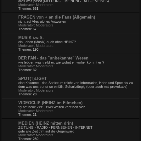
alles was passt (MELDUNG - MEINUNG - ALLGEMEINES)
Moderator:
Moderators
Themen:
661
FRAGEN von + an die Fans (Allgemein)
nicht auf Alles gibt es Antworten
Moderator:
Moderators
Themen:
57
MUSIK i.w.S.
ein Leben (Musik) auch ohne HEINZ?
Moderator:
Moderators
Themen:
190
DER FAN - das "unbekannte" Wesen
wie lebt er, was treibt er, wie wohnt er, woher kommt er ?
Moderator:
Moderators
Themen:
32
SPOT(T)LIGHT
eine Kolumne - das Spektrum reicht von Information, Hohn und Spott bis zu
dem was uns sonst so einfällt. Scharfzüngig (oder auch mal provokativ)
Moderator:
Moderators
Themen:
28
VIDEOCLIP (HEINZ im Filmchen)
"gute" neue Zeit - zwei Welten vereinen sich
Moderator:
Moderators
Themen:
21
MEDIEN (HEINZ mitten drin)
ZEITUNG - RADIO - FERNSEHEN - INTERNET
gute alte Zeit trifft auf die Gegenward
Moderator:
Moderators
Themen:
280