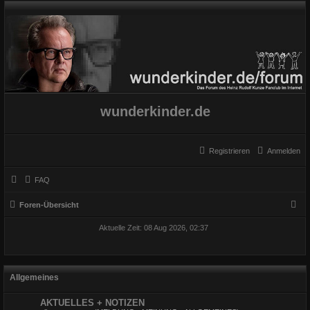
wunderkinder.de
Registrieren
Anmelden
FAQ
S
Foren-Übersicht
u
Aktuelle Zeit: 08 Aug 2026, 02:37
c
h
e
Allgemeines
AKTUELLES + NOTIZEN