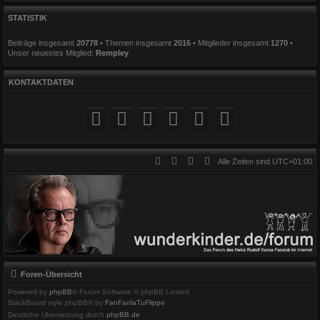
STATISTIK
Beiträge insgesamt
20778
• Themen insgesamt
2016
• Mitglieder insgesamt
1270
•
Unser neuestes Mitglied:
Rempley
KONTAKTDATEN
Alle Zeiten sind
UTC+01:00
Foren-Übersicht
Powered by
phpBB
® Forum Software © phpBB Limited
BlackBoard style phpBB® by
FanFanlaTuFlippe
Deutsche Übersetzung durch
phpBB.de