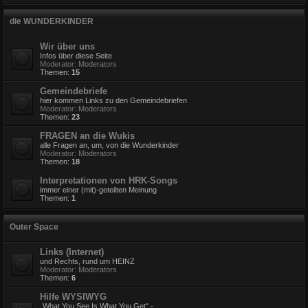
die WUNDERKINDER
Wir über uns
Infos über diese Seite
Moderator:
Moderators
Themen:
15
Gemeindebriefe
hier kommen Links zu den Gemeindebriefen
Moderator:
Moderators
Themen:
23
FRAGEN an die Wukis
alle Fragen an, um, von die Wunderkinder
Moderator:
Moderators
Themen:
18
Interpretationen von HRK-Songs
immer einer (mit)-geteilten Meinung
Themen:
1
Outer Space
Links (Internet)
und Rechts, rund um HEINZ
Moderator:
Moderators
Themen:
6
Hilfe WYSIWYG
„What You See Is What You Get“ -