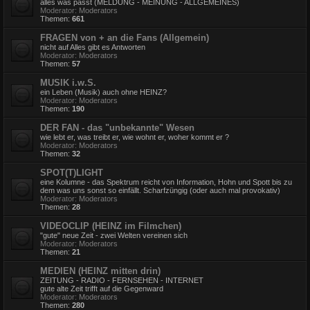
alles was passt (MELDUNG - MEINUNG - ALLGEMEINES)
Moderator:
Moderators
Themen:
661
FRAGEN von + an die Fans (Allgemein)
nicht auf Alles gibt es Antworten
Moderator:
Moderators
Themen:
57
MUSIK i.w.S.
ein Leben (Musik) auch ohne HEINZ?
Moderator:
Moderators
Themen:
190
DER FAN - das "unbekannte" Wesen
wie lebt er, was treibt er, wie wohnt er, woher kommt er ?
Moderator:
Moderators
Themen:
32
SPOT(T)LIGHT
eine Kolumne - das Spektrum reicht von Information, Hohn und Spott bis zu
dem was uns sonst so einfällt. Scharfzüngig (oder auch mal provokativ)
Moderator:
Moderators
Themen:
28
VIDEOCLIP (HEINZ im Filmchen)
"gute" neue Zeit - zwei Welten vereinen sich
Moderator:
Moderators
Themen:
21
MEDIEN (HEINZ mitten drin)
ZEITUNG - RADIO - FERNSEHEN - INTERNET
gute alte Zeit trifft auf die Gegenward
Moderator:
Moderators
Themen:
280