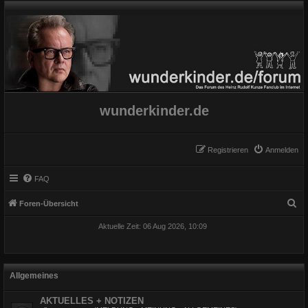
wunderkinder.de
Registrieren
Anmelden
FAQ
S
Foren-Übersicht
u
Aktuelle Zeit: 06 Aug 2026, 10:09
c
h
e
Allgemeines
AKTUELLES + NOTIZEN