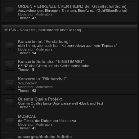
ORDEN + EHRENZEICHEN (HEINZ der Gesellschaftliche)
Auszeichnungen, Ehrungen, Ehrenamt, Benefiz etc. (Gold/Silber/Bronce)
Moderator:
Moderators
Themen:
47
MUSIK - Konzerte, Instrumente und Gesang
Konzerte mit "Verstärkung"
nicht immer, aber auch laut - Konzertreviews auch von "Popstars"
Moderator:
Moderators
Themen:
94
Konzerte Solo also "EINSTIMMIG"
HEINZ eine Gitarre und ein Klavier, sonst nichts
Themen:
5
Konzerte in "Räuberzivil"
"Räuberzivil"
Moderator:
Moderators
Themen:
63
Quentin Qualle Projekt
Quentin Qualles bunte Unterwasserwelt -Musik und Text
Themen:
1
MUSICAL
der Texter, der Dichter, der Übersetzer
Moderator:
Moderators
Themen:
41
aussergewöhnliche Auftritte