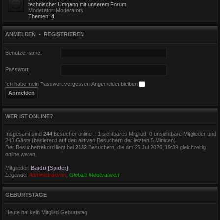
technischer Umgang mit unserem Forum
Moderator:
Moderators
Themen:
4
ANMELDEN
•
REGISTRIEREN
Benutzername:
Passwort:
Ich habe mein Passwort vergessen
Angemeldet bleiben
WER IST ONLINE?
Insgesamt sind
244
Besucher online :: 1 sichtbares Mitglied, 0 unsichtbare Mitglieder und
243 Gäste (basierend auf den aktiven Besuchern der letzten 5 Minuten)
Der Besucherrekord liegt bei
2132
Besuchern, die am 25 Jul 2026, 19:39 gleichzeitig
online waren.
Mitglieder:
Baidu [Spider]
Legende:
Administratoren
,
Globale Moderatoren
GEBURTSTAGE
Heute hat kein Mitglied Geburtstag