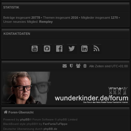
STATISTIK
Beiträge insgesamt
20778
• Themen insgesamt
2016
• Mitglieder insgesamt
1270
•
Unser neuestes Mitglied:
Rempley
KONTAKTDATEN
Alle Zeiten sind
UTC+01:00
Foren-Übersicht
Powered by
phpBB
® Forum Software © phpBB Limited
BlackBoard style phpBB® by
FanFanlaTuFlippe
Deutsche Übersetzung durch
phpBB.de