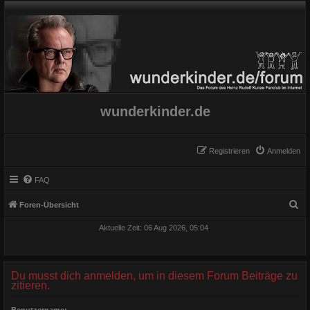
wunderkinder.de
Registrieren
Anmelden
FAQ
S
Foren-Übersicht
u
Aktuelle Zeit: 06 Aug 2026, 05:04
c
h
e
Du musst dich anmelden, um in diesem Forum Beiträge zu
zitieren.
Benutzername: