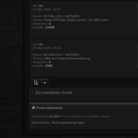
von
An
27 Mär 2026, 13:37
Forum:
AKTUELLES + NOTIZEN
Thema:
Radio FFN Das Gelbe vom Ei - für HRK voten
Antworten:
6
Zugriffe:
14498
von
An
25 Mär 2026, 12:43
Forum:
AKTUELLES + NOTIZEN
Thema:
HRK bei Polyton-Preisverleihung
Antworten:
0
Zugriffe:
4595
Zur erweiterten Suche
Foren-Übersicht
Powered by
phpBB
® Forum Software © phpBB Limited
Datenschutz
|
Nutzungsbedingungen