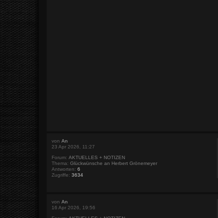
von
An
23 Apr 2026, 11:27
Forum:
AKTUELLES + NOTIZEN
Thema:
Glückwünsche an Herbert Grönemeyer
Antworten:
6
Zugriffe:
3634
von
An
16 Apr 2026, 19:56