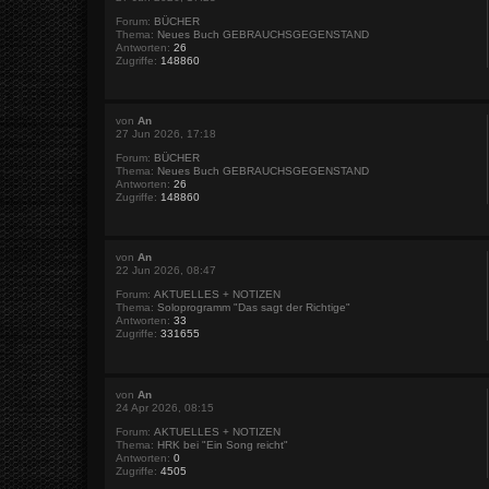
Forum:
BÜCHER
Thema:
Neues Buch GEBRAUCHSGEGENSTAND
Antworten:
26
Zugriffe:
148860
von
An
27 Jun 2026, 17:18
Forum:
BÜCHER
Thema:
Neues Buch GEBRAUCHSGEGENSTAND
Antworten:
26
Zugriffe:
148860
von
An
22 Jun 2026, 08:47
Forum:
AKTUELLES + NOTIZEN
Thema:
Soloprogramm "Das sagt der Richtige"
Antworten:
33
Zugriffe:
331655
von
An
24 Apr 2026, 08:15
Forum:
AKTUELLES + NOTIZEN
Thema:
HRK bei "Ein Song reicht"
Antworten:
0
Zugriffe:
4505