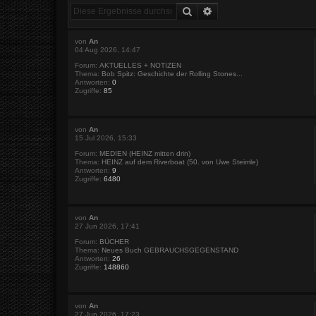
Suche
Erweiterte Suche
von
An
04 Aug 2026, 14:47
Forum:
AKTUELLES + NOTIZEN
Thema:
Bob Spitz: Geschichte der Rolling Stones...
Antworten:
0
Zugriffe:
85
von
An
15 Jul 2026, 15:33
Forum:
MEDIEN (HEINZ mitten drin)
Thema:
HEINZ auf dem Riverboat (50. von Uwe Steimle)
Antworten:
9
Zugriffe:
6480
von
An
27 Jun 2026, 17:41
Forum:
BÜCHER
Thema:
Neues Buch GEBRAUCHSGEGENSTAND
Antworten:
26
Zugriffe:
148860
von
An
27 Jun 2026, 17:23