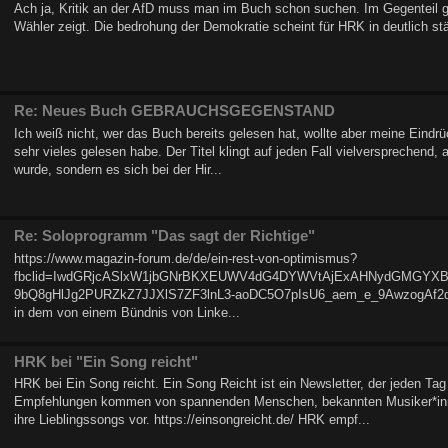
Ach ja, Kritik an der AfD muss man im Buch schon suchen. Im Gegenteil gib
Wähler zeigt. Die bedrohung der Demokratie scheint für HRK in deutlich 
Re: Neues Buch GEBRAUCHSGEGENSTAND
Ich weiß nicht, wer das Buch bereits gelesen hat, wollte aber meine Eindr
sehr vieles gelesen habe. Der Titel klingt auf jeden Fall vielversprechend, 
wurde, sondern es sich bei der Hir...
Re: Soloprogramm "Das sagt der Richtige"
https://www.magazin-forum.de/de/ein-rest-von-optimismus?
fbclid=IwdGRjcASlxW1jbGNrBKXEUWV4dG4DYWVtAjExAHNydGMGYX
9bQ8gHlJg2PURZkZ7JJXlS7ZF3lnL3-aoDC5O7pIsU6_aem_e_9AwzogAf2dB1k
in dem von einem Bündnis von Linke...
HRK bei "Ein Song reicht"
HRK bei Ein Song reicht. Ein Song Reicht ist ein Newsletter, der jeden Tag
Empfehlungen kommen von spannenden Menschen, bekannten Musiker*innen 
ihre Lieblingssongs vor. https://einsongreicht.de/ HRK empf...