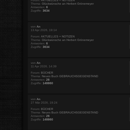
Forum:
AKTUELLES + NOTIZEN
Thema:
Glückwünsche an Herbert Grönemeyer
Antworten:
6
Zugriffe:
3634
von
An
13 Apr 2026, 19:14
Forum:
AKTUELLES + NOTIZEN
Thema:
Glückwünsche an Herbert Grönemeyer
Antworten:
6
Zugriffe:
3634
von
An
11 Apr 2026, 14:39
Forum:
BÜCHER
Thema:
Neues Buch GEBRAUCHSGEGENSTAND
Antworten:
26
Zugriffe:
148860
von
An
27 Mär 2026, 19:24
Forum:
BÜCHER
Thema:
Neues Buch GEBRAUCHSGEGENSTAND
Antworten:
26
Zugriffe:
148860