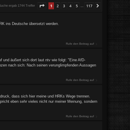
Seite
1
von
117
1
2
3
4
5
117
Nächste
Suche ergab 1744 Treffer
…
 HRK ins Deutsche übersetzt werden.
Rufe den Beitrag auf
 und äußert sich dort laut ntv wie folgt: "Eine AfD-
enzen nach sich: Nach seinen verunglimpfenden Aussagen
Rufe den Beitrag auf
indruck, dass sich hier meine und HRKs Wege trennen.
pricht eben sehr vieles nicht nur meiner Meinung, sondern
Rufe den Beitrag auf