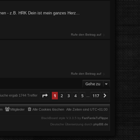
en - z.B. HRK Dein ist mein ganzes Herz...
Rufe den Beitrag auf
Rufe den Beitrag auf
Gehe zu
Seite
1
von
117
1
2
3
4
5
117
Nächste
Suche ergab 1744 Treffer
…
am
Mitglieder
Alle Cookies löschen
Alle Zeiten sind
UTC+01:00
BlackBoard style V.3.3.5 by
FanFanlaTuFlippe
Deutsche Übersetzung durch
phpBB.de