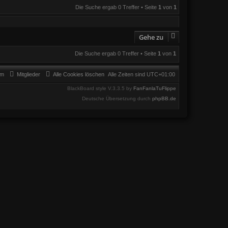
Die Suche ergab 0 Treffer • Seite
1
von
1
Gehe zu
Die Suche ergab 0 Treffer • Seite
1
von
1
am
Mitglieder
Alle Cookies löschen
Alle Zeiten sind
UTC+01:00
BlackBoard style V.3.3.5 by
FanFanlaTuFlippe
Deutsche Übersetzung durch
phpBB.de