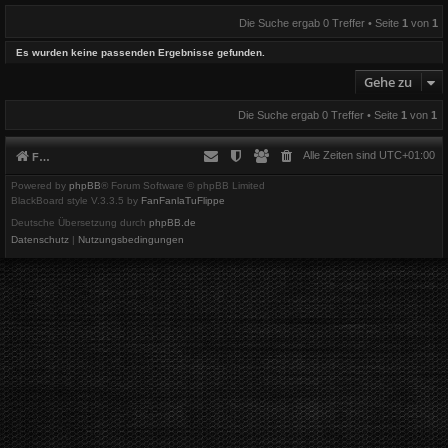
Die Suche ergab 0 Treffer • Seite
1
von
1
Es wurden keine passenden Ergebnisse gefunden.
Gehe zu
Die Suche ergab 0 Treffer • Seite
1
von
1
Alle Zeiten sind
UTC+01:00
Foren-Übersicht
Powered by
phpBB
® Forum Software © phpBB Limited
BlackBoard style V.3.3.5 by
FanFanlaTuFlippe
Deutsche Übersetzung durch
phpBB.de
Datenschutz
|
Nutzungsbedingungen