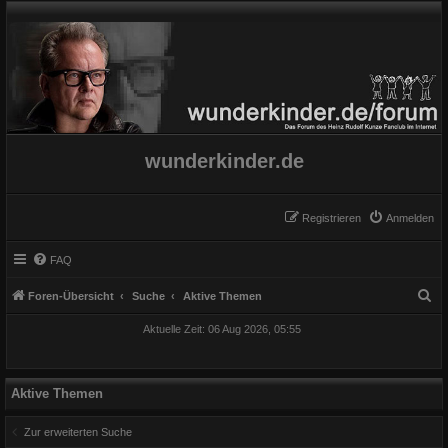
wunderkinder.de
Registrieren
Anmelden
FAQ
S
Foren-Übersicht
Suche
Aktive Themen
u
Aktuelle Zeit: 06 Aug 2026, 05:55
c
h
e
Aktive Themen
Zur erweiterten Suche