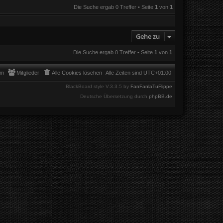
Die Suche ergab 0 Treffer • Seite
1
von
1
Gehe zu
Die Suche ergab 0 Treffer • Seite
1
von
1
am
Mitglieder
Alle Cookies löschen
Alle Zeiten sind
UTC+01:00
BlackBoard style V.3.3.5 by
FanFanlaTuFlippe
Deutsche Übersetzung durch
phpBB.de