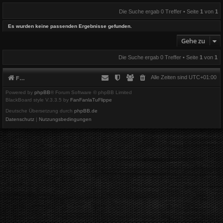
Die Suche ergab 0 Treffer • Seite
1
von
1
Es wurden keine passenden Ergebnisse gefunden.
Gehe zu
Die Suche ergab 0 Treffer • Seite
1
von
1
Alle Zeiten sind
UTC+01:00
Foren-Übersicht
Powered by
phpBB
® Forum Software © phpBB Limited
BlackBoard style V.3.3.5 by
FanFanlaTuFlippe
Deutsche Übersetzung durch
phpBB.de
Datenschutz
|
Nutzungsbedingungen