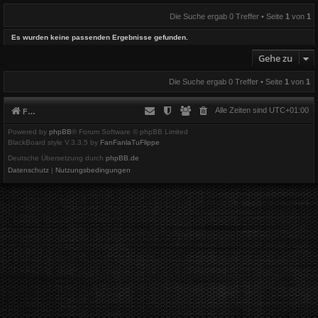
Die Suche ergab 0 Treffer • Seite
1
von
1
Es wurden keine passenden Ergebnisse gefunden.
Gehe zu
Die Suche ergab 0 Treffer • Seite
1
von
1
Alle Zeiten sind
UTC+01:00
Foren-Übersicht
Powered by
phpBB
® Forum Software © phpBB Limited
BlackBoard style V.3.3.5 by
FanFanlaTuFlippe
Deutsche Übersetzung durch
phpBB.de
Datenschutz
|
Nutzungsbedingungen