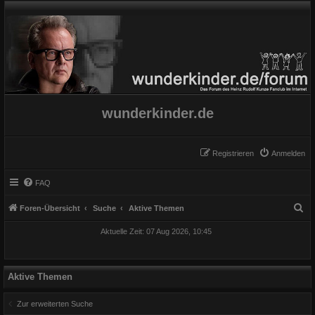
wunderkinder.de
Registrieren
Anmelden
FAQ
S
Foren-Übersicht
Suche
Aktive Themen
u
Aktuelle Zeit: 07 Aug 2026, 10:45
c
h
e
Aktive Themen
Zur erweiterten Suche